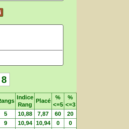
i
8
Indice
%
%
Rangs
Placé
Rang
<=5
<=3
5
10,88
7,87
60
20
9
10,94
10,94
0
0