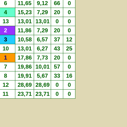
6
11,65
9,12
66
0
4
15,23
7,29
20
0
13
13,01
13,01
0
0
2
11,86
7,29
20
0
3
10,58
6,57
37
12
10
13,01
6,27
43
25
1
17,86
7,73
20
0
7
19,86
10,01
57
0
8
19,91
5,67
33
16
12
28,69
28,69
0
0
11
23,71
23,71
0
0