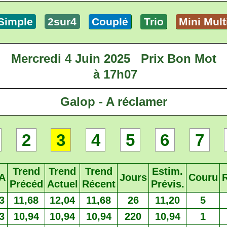
Simple
2sur4
Couplé
Trio
Mini Mult
Mercredi 4 Juin 2025
Prix Bon Mot
à 17h07
Galop - A réclamer
2
3
4
5
6
7
Trend
Trend
Trend
Estim.
A
Jours
Couru
Précéd
Actuel
Récent
Prévis.
3
11,68
12,04
11,68
26
11,20
5
3
10,94
10,94
10,94
220
10,94
1