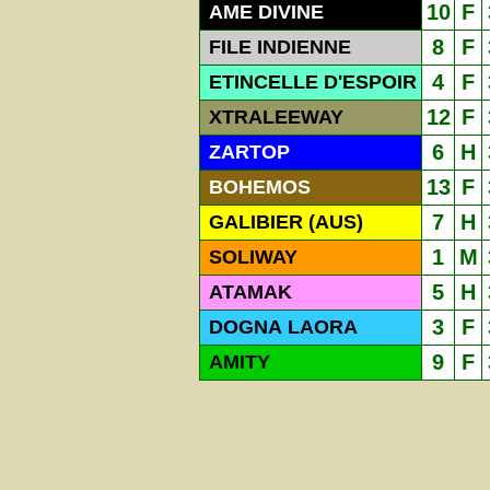
10
F
AME DIVINE
8
F
FILE INDIENNE
4
F
ETINCELLE D'ESPOIR
12
F
XTRALEEWAY
6
H
ZARTOP
13
F
BOHEMOS
7
H
GALIBIER (AUS)
1
M
SOLIWAY
5
H
ATAMAK
3
F
DOGNA LAORA
9
F
AMITY