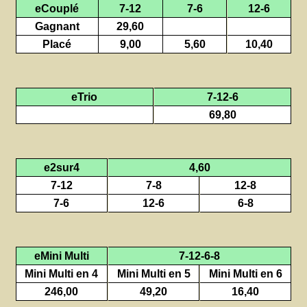
eCouplé
7-12
7-6
12-6
Gagnant
29,60
Placé
9,00
5,60
10,40
eTrio
7-12-6
69,80
e2sur4
4,60
7-12
7-8
12-8
7-6
12-6
6-8
eMini Multi
7-12-6-8
Mini Multi en 4
Mini Multi en 5
Mini Multi en 6
246,00
49,20
16,40