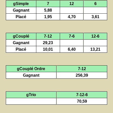
gSimple
7
12
6
Gagnant
5,88
Placé
1,95
4,70
3,61
gCouplé
7-12
7-6
12-6
Gagnant
29,23
Placé
10,01
6,40
13,21
gCouplé Ordre
7-12
Gagnant
256,39
gTrio
7-12-6
70,59