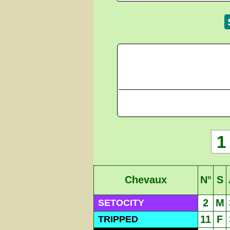
1
Chevaux
N°
S
2
M
SETOCITY
11
F
TRIPPED