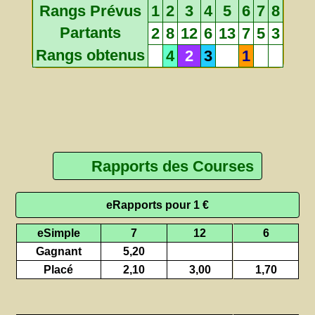
Rangs Prévus
1
2
3
4
5
6
7
8
Partants
2
8
12
6
13
7
5
3
Rangs obtenus
4
2
3
1
Rapports des Courses
eRapports pour 1 €
eSimple
7
12
6
Gagnant
5,20
Placé
2,10
3,00
1,70