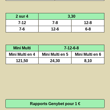
2 sur 4
3,30
7-12
7-8
12-8
7-6
12-6
6-8
Mini Multi
7-12-6-8
Mini Multi en 4
Mini Multi en 5
Mini Multi en 6
121,50
24,30
8,10
Rapports Genybet pour 1 €