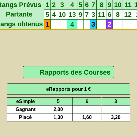
Rangs Prévus
1
2
3
4
5
6
7
8
9
10
11
Partants
5
4
10
13
9
7
3
11
6
8
12
angs obtenus
1
4
3
2
Rapports des Courses
eRapports pour 1 €
eSimple
5
6
3
Gagnant
2,00
Placé
1,30
1,60
3,20