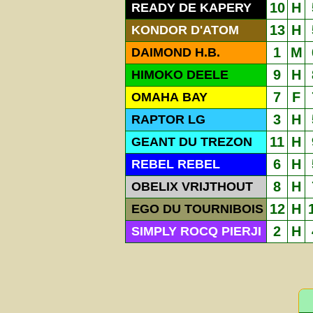
10
H
READY DE KAPERY
13
H
KONDOR D'ATOM
1
M
DAIMOND H.B.
9
H
HIMOKO DEELE
7
F
OMAHA BAY
3
H
RAPTOR LG
11
H
GEANT DU TREZON
6
H
REBEL REBEL
8
H
OBELIX VRIJTHOUT
12
H
EGO DU TOURNIBOIS
2
H
SIMPLY ROCQ PIERJI