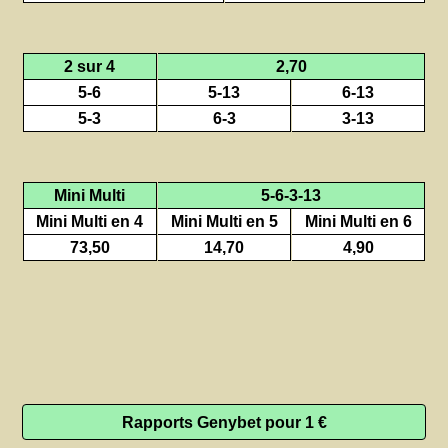
2 sur 4
2,70
5-6
5-13
6-13
5-3
6-3
3-13
Mini Multi
5-6-3-13
Mini Multi en 4
Mini Multi en 5
Mini Multi en 6
73,50
14,70
4,90
Rapports Genybet pour 1 €