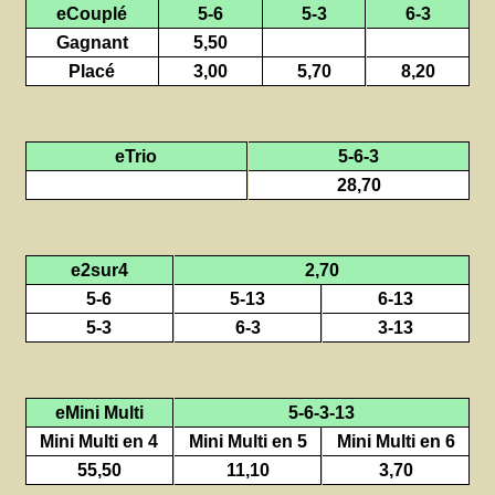
eCouplé
5-6
5-3
6-3
Gagnant
5,50
Placé
3,00
5,70
8,20
eTrio
5-6-3
28,70
e2sur4
2,70
5-6
5-13
6-13
5-3
6-3
3-13
eMini Multi
5-6-3-13
Mini Multi en 4
Mini Multi en 5
Mini Multi en 6
55,50
11,10
3,70