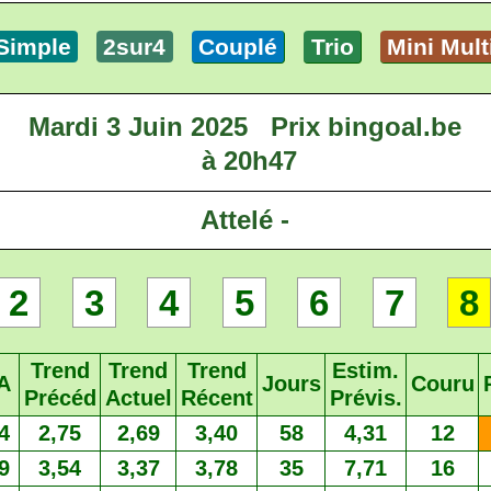
Simple
2sur4
Couplé
Trio
Mini Mult
Mardi 3 Juin 2025
Prix bingoal.be
à 20h47
Attelé -
2
3
4
5
6
7
8
Trend
Trend
Trend
Estim.
A
Jours
Couru
Précéd
Actuel
Récent
Prévis.
4
2,75
2,69
3,40
58
4,31
12
9
3,54
3,37
3,78
35
7,71
16