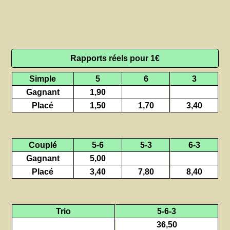
Rapports réels pour 1€
Simple
5
6
3
Gagnant
1,90
Placé
1,50
1,70
3,40
Couplé
5-6
5-3
6-3
Gagnant
5,00
Placé
3,40
7,80
8,40
Trio
5-6-3
36,50