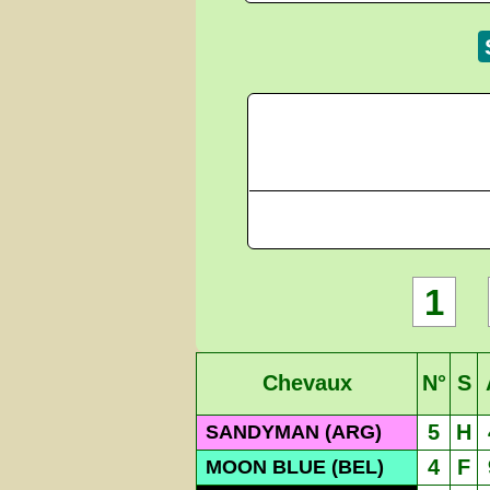
1
Chevaux
N°
S
5
H
SANDYMAN (ARG)
4
F
MOON BLUE (BEL)