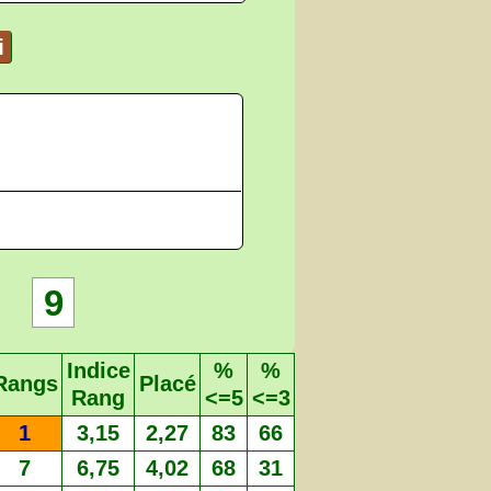
i
9
Indice
%
%
Rangs
Placé
Rang
<=5
<=3
1
3,15
2,27
83
66
7
6,75
4,02
68
31