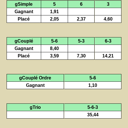
gSimple
5
6
3
Gagnant
1,91
Placé
2,05
2,37
4,60
gCouplé
5-6
5-3
6-3
Gagnant
8,40
Placé
3,59
7,30
14,21
gCouplé Ordre
5-6
Gagnant
1,10
gTrio
5-6-3
35,44