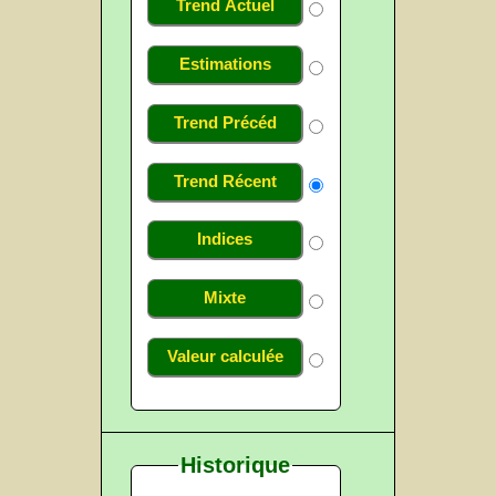
Trend Actuel
Estimations
Trend Précéd
Trend Récent
Indices
Mixte
Valeur calculée
Historique