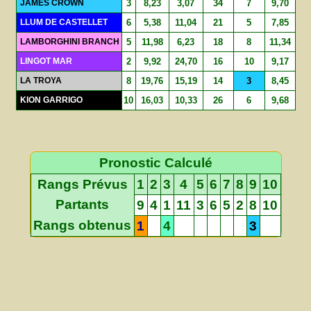
JAMES CROWN
3
8,23
3,07
34
7
9,70
LLUM DE CASTELLET
6
5,38
11,04
21
5
7,85
LAMBORGHINI BRANCH
5
11,98
6,23
18
8
11,34
LINGOT MAR
2
9,92
24,70
16
10
9,17
LA TROYA
8
19,76
15,19
14
3
8,45
KION GARRIGO
10
16,03
10,33
26
6
9,68
Pronostic Calculé
Rangs Prévus
1
2
3
4
5
6
7
8
9
10
Partants
9
4
1
11
3
6
5
2
8
10
Rangs obtenus
1
4
3