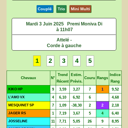
Couplé
Trio
Mini Multi
Mardi 3 Juin 2025
Premi Moniva Di
à 11h07
Attelé -
Corde à gauche
1
2
3
4
5
Trend
Estim.
Indice
Chevaux
N°
Couru
Rangs
Récent
Prévis.
Rang
KIKO HP
9
3,59
3,27
7
1
9,52
L'AMO VX
4
6,10
6,92
6
4,68
MESQUINET SP
7
1,09
-38,30
2
2
2,18
JAGER RS
1
7,19
3,67
5
4
6,40
JOSSELINE
11
7,71
5,05
26
9
8,95