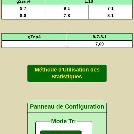
g2sur4
1,18
9-7
9-1
7-1
9-8
7-8
8-1
gTop4
9-7-8-1
7,60
Méthode d'Utilisation des
Statistiques
Panneau de Configuration
Mode Tri