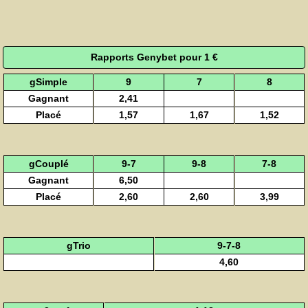
Rapports Genybet pour 1 €
gSimple
9
7
8
Gagnant
2,41
Placé
1,57
1,67
1,52
gCouplé
9-7
9-8
7-8
Gagnant
6,50
Placé
2,60
2,60
3,99
gTrio
9-7-8
4,60