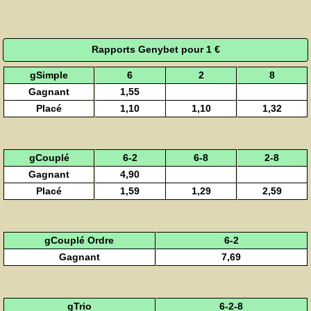
Rapports Genybet pour 1 €
gSimple
6
2
8
Gagnant
1,55
Placé
1,10
1,10
1,32
gCouplé
6-2
6-8
2-8
Gagnant
4,90
Placé
1,59
1,29
2,59
gCouplé Ordre
6-2
Gagnant
7,69
gTrio
6-2-8