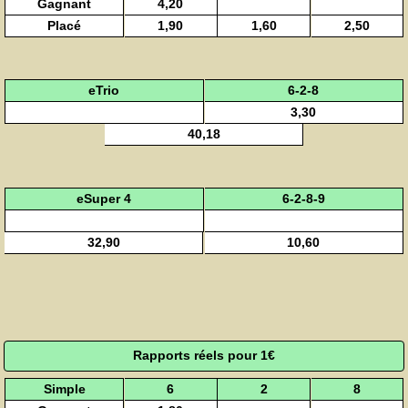
Gagnant
4,20
Placé
1,90
1,60
2,50
eTrio
6-2-8
3,30
40,18
eSuper 4
6-2-8-9
32,90
10,60
Rapports réels pour 1€
Simple
6
2
8