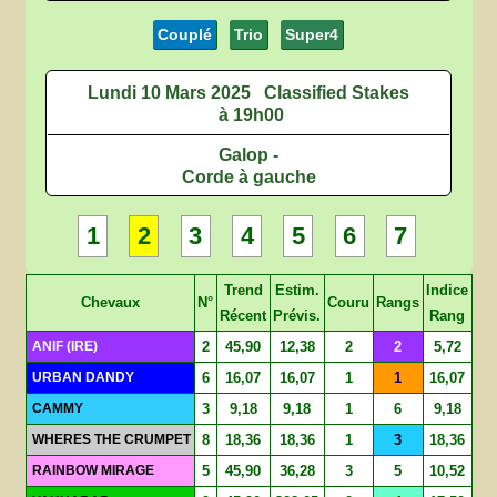
Couplé
Trio
Super4
Lundi 10 Mars 2025
Classified Stakes
à 19h00
Galop -
Corde à gauche
1
2
3
4
5
6
7
Trend
Estim.
Indice
Chevaux
N°
Couru
Rangs
Récent
Prévis.
Rang
ANIF (IRE)
2
45,90
12,38
2
2
5,72
URBAN DANDY
6
16,07
16,07
1
1
16,07
CAMMY
3
9,18
9,18
1
6
9,18
WHERES THE CRUMPET
8
18,36
18,36
1
3
18,36
RAINBOW MIRAGE
5
45,90
36,28
3
5
10,52