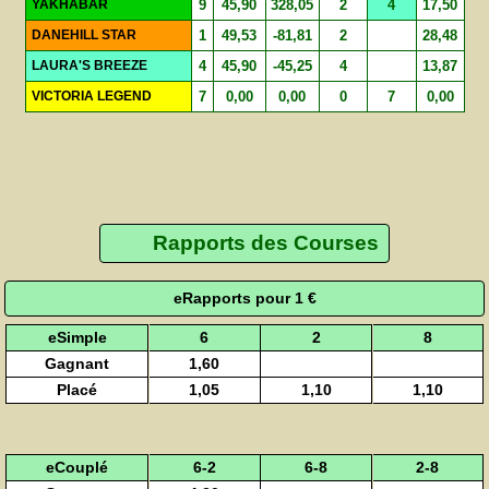
YAKHABAR
9
45,90
328,05
2
4
17,50
DANEHILL STAR
1
49,53
-81,81
2
28,48
LAURA'S BREEZE
4
45,90
-45,25
4
13,87
VICTORIA LEGEND
7
0,00
0,00
0
7
0,00
Rapports des Courses
eRapports pour 1 €
eSimple
6
2
8
Gagnant
1,60
Placé
1,05
1,10
1,10
eCouplé
6-2
6-8
2-8