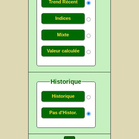
Trend Récent
Indices
Mixte
Valeur calculée
Historique
Historique
Pas d'Histor.