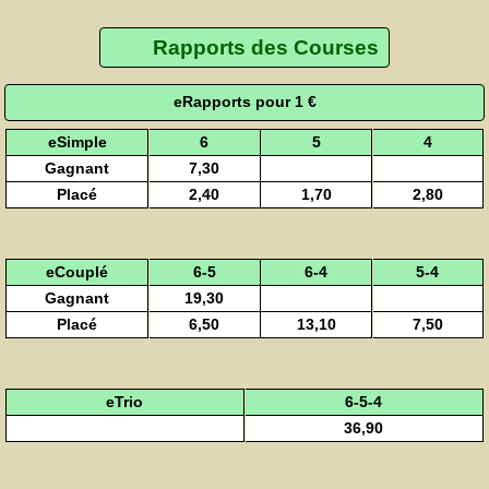
Rapports des Courses
eRapports pour 1 €
eSimple
6
5
4
Gagnant
7,30
Placé
2,40
1,70
2,80
eCouplé
6-5
6-4
5-4
Gagnant
19,30
Placé
6,50
13,10
7,50
eTrio
6-5-4
36,90