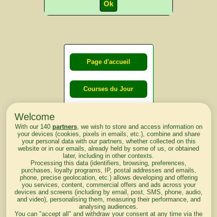
Page d'accueil
Courses du Jour
Welcome
Courses du
With our 140
partners
, we wish to store and access information on
lendemain
your devices (cookies, pixels in emails, etc.), combine and share
your personal data with our partners, whether collected on this
website or in our emails, already held by some of us, or obtained
Courses
later, including in other contexts.
Processing this data (identifiers, browsing, preferences,
d'aujourd'hui
purchases, loyalty programs, IP, postal addresses and emails,
phone, precise geolocation, etc.) allows developing and offering
you services, content, commercial offers and ads across your
devices and screens (including by email, post, SMS, phone, audio,
and video), personalising them, measuring their performance, and
analysing audiences.
Haut de Page
You can "accept all" and withdraw your consent at any time via the