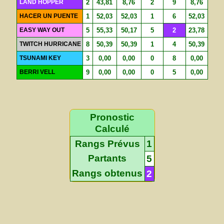
LAND HOPPER
2
43,81
8,76
2
9
8,76
HACER UN PUENTE
1
52,03
52,03
1
6
52,03
EASY WAY OUT
5
55,33
50,17
5
2
23,78
TWITCH HURRICANE
8
50,39
50,39
1
4
50,39
TSUNAMI KEY
3
0,00
0,00
0
8
0,00
BERRI VELL
9
0,00
0,00
0
5
0,00
Pronostic
Calculé
Rangs Prévus
1
Partants
5
Rangs obtenus
2