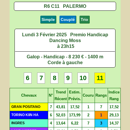
R6 C11 PALERMO
Simple
Couplé
Trio
Lundi 3 Février 2025
Premio Handicap
Dancing Moss
à 23h15
Galop - Handicap - 8 230 € - 1400 m
Corde à gauche
6
7
8
9
10
11
Trend
Estim.
Indice
Chevaux
N°
Couru
Rangs
Récent
Prévis.
Rang
GRAN POSITANO
7
43,81
17,52
1
7
17,52
TORINO KIIN HA
6
52,03
173,99
2
1
29,13
INGRES
4
13,64
6,22
7
3
14,37