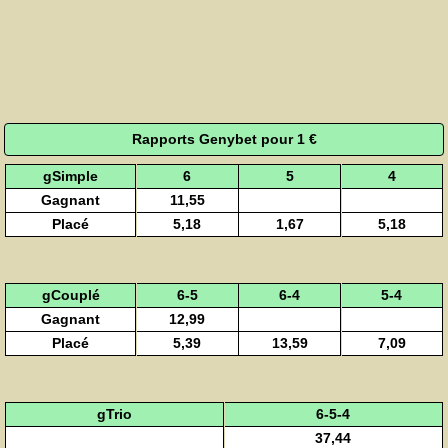
Rapports Genybet pour 1 €
gSimple
6
5
4
Gagnant
11,55
Placé
5,18
1,67
5,18
gCouplé
6-5
6-4
5-4
Gagnant
12,99
Placé
5,39
13,59
7,09
gTrio
6-5-4
37,44