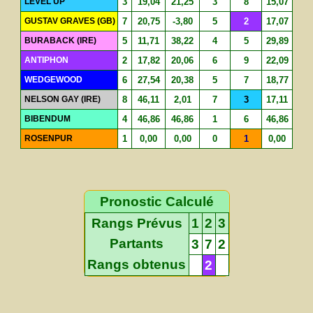
LEVEL UP
3
19,04
21,25
3
8
15,07
GUSTAV GRAVES (GB)
7
20,75
-3,80
5
2
17,07
BURABACK (IRE)
5
11,71
38,22
4
5
29,89
ANTIPHON
2
17,82
20,06
6
9
22,09
WEDGEWOOD
6
27,54
20,38
5
7
18,77
NELSON GAY (IRE)
8
46,11
2,01
7
3
17,11
BIBENDUM
4
46,86
46,86
1
6
46,86
ROSENPUR
1
0,00
0,00
0
1
0,00
Pronostic Calculé
Rangs Prévus
1
2
3
Partants
3
7
2
Rangs obtenus
2