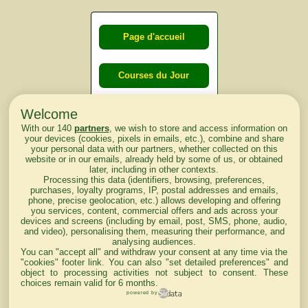
Page d'accueil
Courses du Jour
Welcome
Courses du
With our 140
partners
, we wish to store and access information on
lendemain
your devices (cookies, pixels in emails, etc.), combine and share
your personal data with our partners, whether collected on this
website or in our emails, already held by some of us, or obtained
Courses
later, including in other contexts.
Processing this data (identifiers, browsing, preferences,
d'aujourd'hui
purchases, loyalty programs, IP, postal addresses and emails,
phone, precise geolocation, etc.) allows developing and offering
you services, content, commercial offers and ads across your
devices and screens (including by email, post, SMS, phone, audio,
and video), personalising them, measuring their performance, and
analysing audiences.
Haut de Page
You can "accept all" and withdraw your consent at any time via the
"cookies" footer link
. You can also "set detailed preferences" and
object to processing activities not subject to consent. These
choices remain valid for 6 months.
powered by