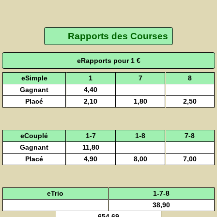
Rapports des Courses
eRapports pour 1 €
eSimple
1
7
8
Gagnant
4,40
Placé
2,10
1,80
2,50
eCouplé
1-7
1-8
7-8
Gagnant
11,80
Placé
4,90
8,00
7,00
eTrio
1-7-8
38,90
654,69