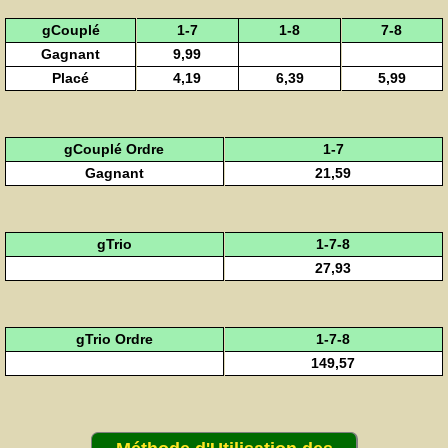
gCouplé
1-7
1-8
7-8
Gagnant
9,99
Placé
4,19
6,39
5,99
gCouplé Ordre
1-7
Gagnant
21,59
gTrio
1-7-8
27,93
gTrio Ordre
1-7-8
149,57