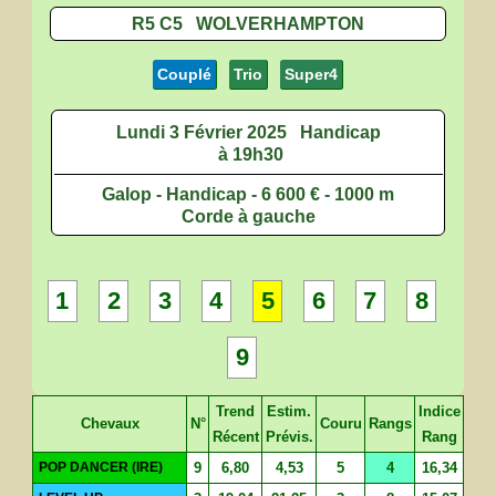
R5 C5 WOLVERHAMPTON
Couplé
Trio
Super4
Lundi 3 Février 2025
Handicap
à 19h30
Galop - Handicap - 6 600 € - 1000 m
Corde à gauche
1
2
3
4
5
6
7
8
9
Trend
Estim.
Indice
Chevaux
N°
Couru
Rangs
Récent
Prévis.
Rang
POP DANCER (IRE)
9
6,80
4,53
5
4
16,34