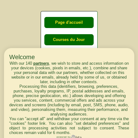
Page d'accueil
Courses du Jour
Welcome
Courses du
With our 140
partners
, we wish to store and access information on
lendemain
your devices (cookies, pixels in emails, etc.), combine and share
your personal data with our partners, whether collected on this
website or in our emails, already held by some of us, or obtained
Courses
later, including in other contexts.
Processing this data (identifiers, browsing, preferences,
d'aujourd'hui
purchases, loyalty programs, IP, postal addresses and emails,
phone, precise geolocation, etc.) allows developing and offering
you services, content, commercial offers and ads across your
devices and screens (including by email, post, SMS, phone, audio,
and video), personalising them, measuring their performance, and
analysing audiences.
Haut de Page
You can "accept all" and withdraw your consent at any time via the
"cookies" footer link
. You can also "set detailed preferences" and
object to processing activities not subject to consent. These
choices remain valid for 6 months.
powered by