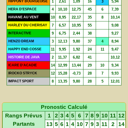
HIPPONY BOURGEOISE
1
2,61
1,09
16
3
5,94
HERA D'ESPACE
4
10,10
12,75
45
6
7,39
HAVANE AU VENT
10
8,95
22,17
35
8
10,14
HARLEY DU CHERISAY
7
6,57
10,95
55
9,08
INTERACTIVE
9
6,75
2,44
38
9,27
HENZO DREAM
3
12,13
9,80
37
4
8,94
HAPPY END COSSE
11
9,95
1,92
24
11
9,47
HISTOIRE DE JAVA
2
11,37
6,82
41
10,12
ICARE D'ACADIE
14
12,99
13,44
29
10
9,34
IROCKO STRYCK
12
15,28
-0,73
28
7
9,93
IMPACT SPORT
8
13,35
9,80
28
5
12,01
Pronostic Calculé
Rangs Prévus
1
2
3
4
5
6
7
8
9
10
11
12
Partants
13
5
6
1
4
10
7
9
3
11
2
14