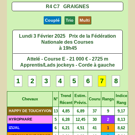
R4 C7 GRAIGNES
Couplé
Trio
Multi
Lundi 3 Février 2025
Prix de la Fédération
Nationale des Courses
à 19h45
Attelé - Course E - 21 000 € - 2725 m
Apprentis/Lads jockeys - Corde à gauche
1
2
3
4
5
6
7
8
Trend
Estim.
Indice
Chevaux
N°
Couru
Rangs
Récent
Prévis.
Rang
HAPPY DE TOUCHYVON
13
4,85
6,89
37
9
9,17
HYROPHARE
5
6,28
12,45
30
2
8,13
IZIJAL
6
6,21
4,51
41
1
8,62