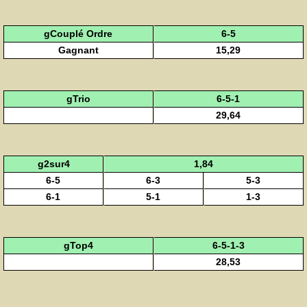
gCouplé Ordre
6-5
Gagnant
15,29
gTrio
6-5-1
29,64
g2sur4
1,84
6-5
6-3
5-3
6-1
5-1
1-3
gTop4
6-5-1-3
28,53