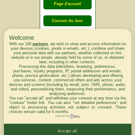
Page d'accueil
Courses du Jour
Welcome
Courses du
With our 140
partners
, we wish to store and access information on
lendemain
your devices (cookies, pixels in emails, etc.), combine and share
your personal data with our partners, whether collected on this
website or in our emails, already held by some of us, or obtained
Courses
later, including in other contexts.
Processing this data (identifiers, browsing, preferences,
d'aujourd'hui
purchases, loyalty programs, IP, postal addresses and emails,
phone, precise geolocation, etc.) allows developing and offering
you services, content, commercial offers and ads across your
devices and screens (including by email, post, SMS, phone, audio,
and video), personalising them, measuring their performance, and
analysing audiences.
Haut de Page
You can "accept all" and withdraw your consent at any time via the
"cookies" footer link
. You can also "set detailed preferences" and
object to processing activities not subject to consent. These
choices remain valid for 6 months.
powered by
Accept all
Mentions légales du site