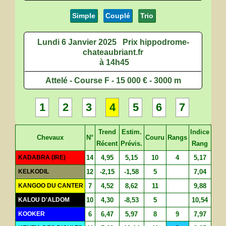
Simple
Couplé
Trio
Lundi 6 Janvier 2025
Prix hippodrome-
chateaubriant.fr
à 14h45
Attelé - Course F - 15 000 € - 3000 m
1
2
3
4
5
6
7
Trend
Estim.
Indice
Chevaux
N°
Couru
Rangs
Récent
Prévis.
Rang
KADABRA (IRE)
14
4,95
5,15
10
4
5,17
KELKODIL
12
-2,15
-1,58
5
7,04
KANGOO DU CANTER
7
4,52
8,62
11
9,88
KALOU D'ALDOM
10
4,30
-8,53
5
10,54
KOOKER
6
6,47
5,97
8
9
7,97