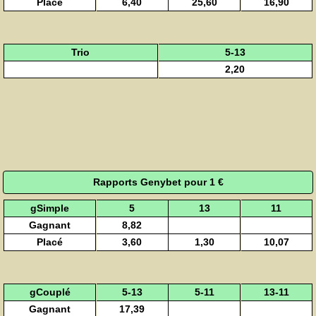
Placé
6,40
25,60
16,90
Trio
5-13
2,20
Rapports Genybet pour 1 €
gSimple
5
13
11
Gagnant
8,82
Placé
3,60
1,30
10,07
gCouplé
5-13
5-11
13-11
Gagnant
17,39