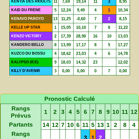
KENTIA DES RIOULTS
11
7,69
19,14
11
3
8,95
KAID DU FRENE
5
12,24
9,49
4
1
10,34
KENAVO PAROYO
13
11,25
-0,60
7
2
8,15
KELLE UP STAR
1
15,05
10,10
7
8
11,22
KENZO VICTORY
2
17,39
28,90
16
10
13,03
KANDERO BELLO
8
13,99
17,17
8
5
17,27
KUZCO DU BOSSU
4
18,62
23,03
4
6
14,78
KALYPSO (ICE)
9
18,03
14,32
23
12,02
KILLY D'AVENIR
3
0,00
0,00
0
7
0,00
Pronostic Calculé
Rangs
1
2
3
4
5
6
7
8
9
10
11
12
Prévus
Partants
14
12
7
10
6
11
5
13
1
2
8
4
Rangs
3
1
2