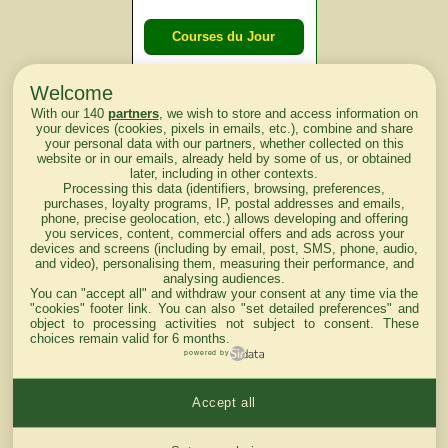
Courses du Jour
Welcome
Courses du
With our 140
partners
, we wish to store and access information on
lendemain
your devices (cookies, pixels in emails, etc.), combine and share
your personal data with our partners, whether collected on this
website or in our emails, already held by some of us, or obtained
Courses
later, including in other contexts.
Processing this data (identifiers, browsing, preferences,
d'aujourd'hui
purchases, loyalty programs, IP, postal addresses and emails,
phone, precise geolocation, etc.) allows developing and offering
you services, content, commercial offers and ads across your
devices and screens (including by email, post, SMS, phone, audio,
and video), personalising them, measuring their performance, and
analysing audiences.
Haut de Page
You can "accept all" and withdraw your consent at any time via the
"cookies" footer link
. You can also "set detailed preferences" and
object to processing activities not subject to consent. These
choices remain valid for 6 months.
powered by
Accept all
Mentions légales du site