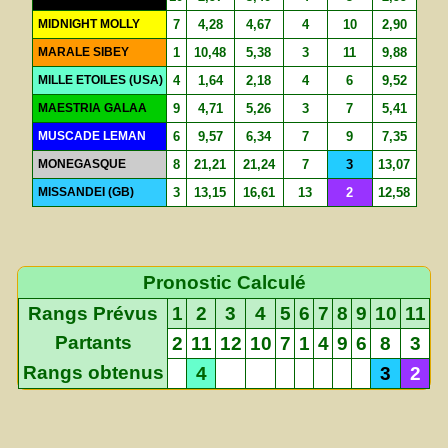
MIDNIGHT MOLLY
7
4,28
4,67
4
10
2,90
MARALE SIBEY
1
10,48
5,38
3
11
9,88
MILLE ETOILES (USA)
4
1,64
2,18
4
6
9,52
MAESTRIA GALAA
9
4,71
5,26
3
7
5,41
MUSCADE LEMAN
6
9,57
6,34
7
9
7,35
MONEGASQUE
8
21,21
21,24
7
3
13,07
MISSANDEI (GB)
3
13,15
16,61
13
2
12,58
Pronostic Calculé
Rangs Prévus
1
2
3
4
5
6
7
8
9
10
11
Partants
2
11
12
10
7
1
4
9
6
8
3
Rangs obtenus
4
3
2