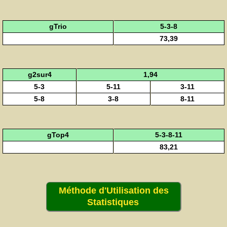
gTrio
5-3-8
73,39
g2sur4
1,94
5-3
5-11
3-11
5-8
3-8
8-11
gTop4
5-3-8-11
83,21
Méthode d'Utilisation des
Statistiques