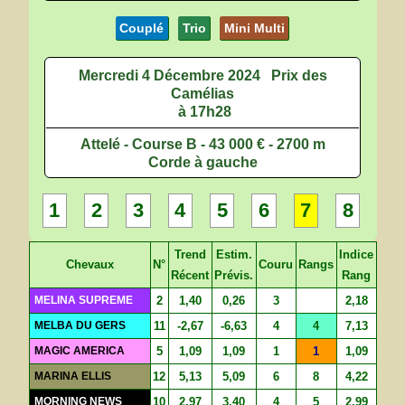
Couplé
Trio
Mini Multi
Mercredi 4 Décembre 2024
Prix des
Camélias
à 17h28
Attelé - Course B - 43 000 € - 2700 m
Corde à gauche
1
2
3
4
5
6
7
8
Trend
Estim.
Indice
Chevaux
N°
Couru
Rangs
Récent
Prévis.
Rang
MELINA SUPREME
2
1,40
0,26
3
2,18
MELBA DU GERS
11
-2,67
-6,63
4
4
7,13
MAGIC AMERICA
5
1,09
1,09
1
1
1,09
MARINA ELLIS
12
5,13
5,09
6
8
4,22
MORNING NEWS
10
2,97
3,40
4
5
2,99