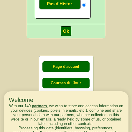
Pas d'Histor.
Page d'accueil
Courses du Jour
Welcome
Courses du
With our 140
partners
, we wish to store and access information on
lendemain
your devices (cookies, pixels in emails, etc.), combine and share
your personal data with our partners, whether collected on this
website or in our emails, already held by some of us, or obtained
Courses
later, including in other contexts.
Processing this data (identifiers, browsing, preferences,
d'aujourd'hui