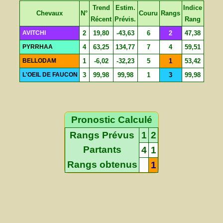
Trend
Estim.
Indice
Chevaux
N°
Couru
Rangs
Récent
Prévis.
Rang
AVITCHI
2
19,80
-43,63
6
2
47,38
PYRRHAA
4
63,25
134,77
7
4
59,51
BELLODAM
1
-6,02
-32,23
5
1
53,42
L'OEIL DE FAUCON
3
99,98
99,98
1
3
99,98
Pronostic Calculé
Rangs Prévus
1
2
Partants
4
1
Rangs obtenus
1