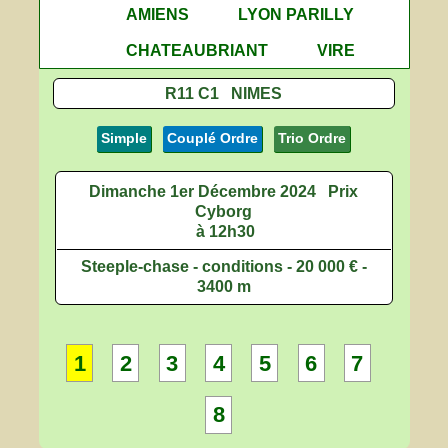
AMIENS
LYON PARILLY
CHATEAUBRIANT
VIRE
R11 C1 NIMES
Simple
Couplé Ordre
Trio Ordre
Dimanche 1er Décembre 2024
Prix
Cyborg
à 12h30
Steeple-chase - conditions - 20 000 € -
3400 m
1
2
3
4
5
6
7
8