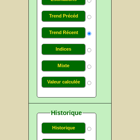
Trend Précéd
Trend Récent
Indices
Mixte
Valeur calculée
Historique
Historique