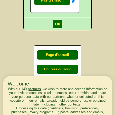
Pas d'Histor.
Page d'accueil
Courses du Jour
Welcome
Courses du
With our 140
partners
, we wish to store and access information on
lendemain
your devices (cookies, pixels in emails, etc.), combine and share
your personal data with our partners, whether collected on this
website or in our emails, already held by some of us, or obtained
Courses
later, including in other contexts.
Processing this data (identifiers, browsing, preferences,
d'aujourd'hui
purchases, loyalty programs, IP, postal addresses and emails,