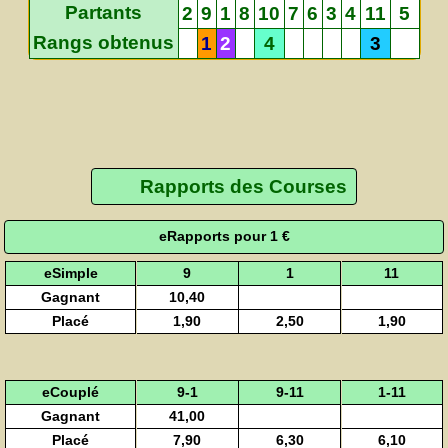
Partants
2
9
1
8
10
7
6
3
4
11
5
Rangs obtenus
1
2
4
3
Rapports des Courses
eRapports pour 1 €
eSimple
9
1
11
Gagnant
10,40
Placé
1,90
2,50
1,90
eCouplé
9-1
9-11
1-11
Gagnant
41,00
Placé
7,90
6,30
6,10