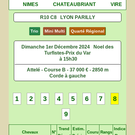
NIMES
CHATEAUBRIANT
VIRE
R10 C8 LYON PARILLY
Trio
Mini Multi
Quarté Régional
Dimanche 1er Décembre 2024
Noel des
Turfistes-Prix du Var
à 15h30
Attelé - Course B - 37 000 € - 2850 m
Corde à gauche
1
2
3
4
5
6
7
8
9
Trend
Estim.
Indice
Chevaux
N°
Couru
Rangs