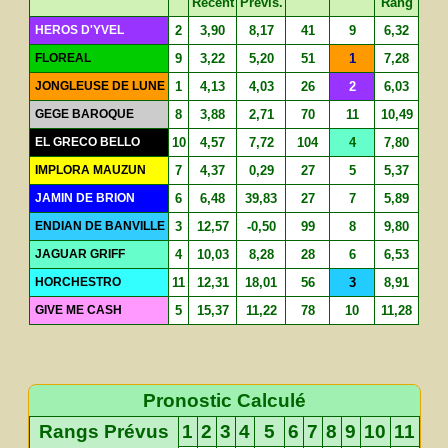
Récent
Prévis.
Rang
HEROS D'YVEL
2
3,90
8,17
41
9
6,32
FLOREAL
9
3,22
5,20
51
1
7,28
JONGLEUSE DE LUNE
1
4,13
4,03
26
2
6,03
GEGE BAROQUE
8
3,88
2,71
70
11
10,49
EL GRECO BELLO
10
4,57
7,72
104
4
7,80
IMPLORA MAUZUN
7
4,37
0,29
27
5
5,37
JAMIN DE BRION
6
6,48
39,83
27
7
5,89
ENDIAN DE BANVILLE
3
12,57
-0,50
99
8
9,80
JAGUAR GRIFF
4
10,03
8,28
28
6
6,53
HORCHESTRO
11
12,31
18,01
56
3
8,91
GIVE ME CASH
5
15,37
11,22
78
10
11,28
Pronostic Calculé
Rangs Prévus
1
2
3
4
5
6
7
8
9
10
11