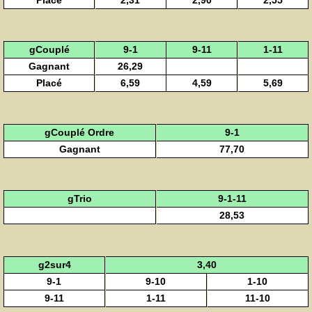
Placé
2,31
2,90
2,55
gCouplé
9-1
9-11
1-11
Gagnant
26,29
Placé
6,59
4,59
5,69
gCouplé Ordre
9-1
Gagnant
77,70
gTrio
9-1-11
28,53
g2sur4
3,40
9-1
9-10
1-10
9-11
1-11
11-10