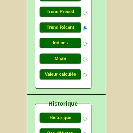
Trend Précéd
Trend Récent
Indices
Mixte
Valeur calculée
Historique
Historique