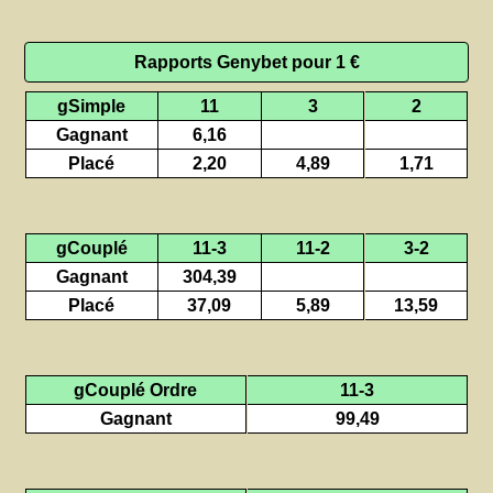
Rapports Genybet pour 1 €
gSimple
11
3
2
Gagnant
6,16
Placé
2,20
4,89
1,71
gCouplé
11-3
11-2
3-2
Gagnant
304,39
Placé
37,09
5,89
13,59
gCouplé Ordre
11-3
Gagnant
99,49