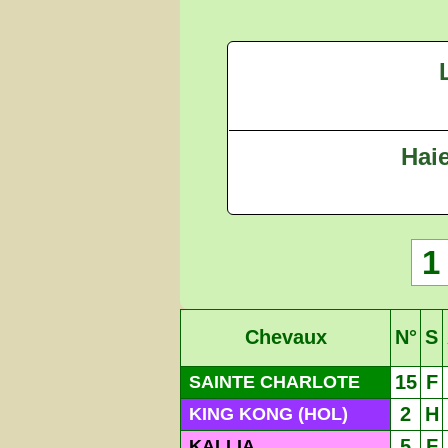
Haie
1
Chevaux
N°
S
15
F
SAINTE CHARLOTE
2
H
KING KONG (HOL)
5
F
KALLIA