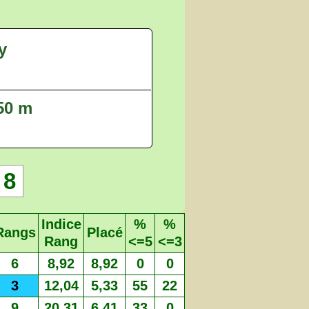
y
550 m
8
Indice
%
%
Rangs
Placé
Rang
<=5
<=3
6
8,92
8,92
0
0
3
12,04
5,33
55
22
9
20,31
6,41
33
0