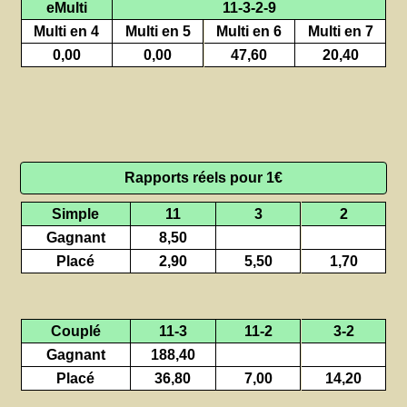
eMulti
11-3-2-9
Multi en 4
Multi en 5
Multi en 6
Multi en 7
0,00
0,00
47,60
20,40
Rapports réels pour 1€
Simple
11
3
2
Gagnant
8,50
Placé
2,90
5,50
1,70
Couplé
11-3
11-2
3-2
Gagnant
188,40
Placé
36,80
7,00
14,20