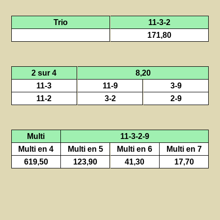
Trio
11-3-2
171,80
2 sur 4
8,20
11-3
11-9
3-9
11-2
3-2
2-9
Multi
11-3-2-9
Multi en 4
Multi en 5
Multi en 6
Multi en 7
619,50
123,90
41,30
17,70