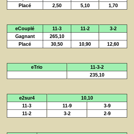
Placé
2,50
5,10
1,70
eCouplé
11-3
11-2
3-2
Gagnant
265,10
Placé
30,50
10,90
12,60
eTrio
11-3-2
235,10
e2sur4
10,10
11-3
11-9
3-9
11-2
3-2
2-9