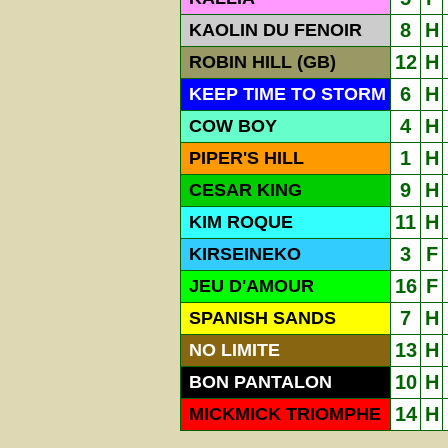
8
H
KAOLIN DU FENOIR
12
H
ROBIN HILL (GB)
6
H
KEEP TIME TO STORM
4
H
COW BOY
1
H
PIPER'S HILL
9
H
CESAR KING
11
H
KIM ROQUE
3
F
KIRSEINEKO
16
F
JEU D'AMOUR
7
H
SPANISH SANDS
13
H
NO LIMITE
10
H
BON PANTALON
14
H
MICKMICK TRIOMPHE