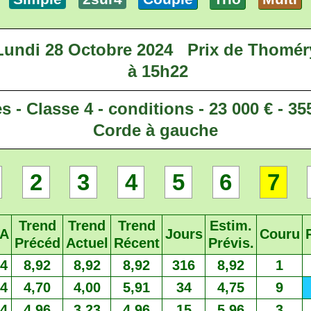
Lundi 28 Octobre 2024
Prix de Thomér
à 15h22
s - Classe 4 - conditions - 23 000 € - 3
Corde à gauche
2
3
4
5
6
7
Trend
Trend
Trend
Estim.
A
Jours
Couru
Précéd
Actuel
Récent
Prévis.
4
8,92
8,92
8,92
316
8,92
1
4
4,70
4,00
5,91
34
4,75
9
4
4,96
3,23
4,96
15
5,96
3