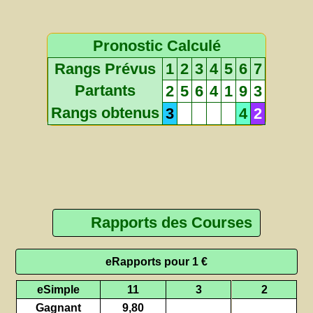
Pronostic Calculé
Rangs Prévus
1
2
3
4
5
6
7
Partants
2
5
6
4
1
9
3
Rangs obtenus
3
4
2
Rapports des Courses
eRapports pour 1 €
eSimple
11
3
2
Gagnant
9,80