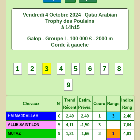
Vendredi 4 Octobre 2024
Qatar Arabian
Trophy des Poulains
à 14h15
Galop - Groupe I - 100 000 € - 2000 m
Corde à gauche
1
2
3
4
5
6
7
8
9
Trend
Estim.
Indice
Chevaux
N°
Couru
Rangs
Récent
Prévis.
Rang
HM MAJDALLAH
6
2,40
2,40
1
3
2,40
ALLIE SAINT LON
5
4,11
-1,50
3
7,64
MUTAZ
9
1,21
-1,66
3
1
4,81