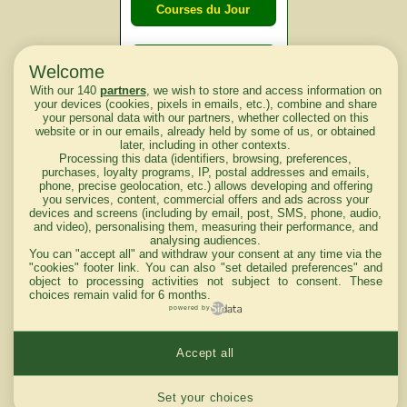
Courses du Jour
Courses du
Welcome
lendemain
With our 140
partners
, we wish to store and access information on
your devices (cookies, pixels in emails, etc.), combine and share
your personal data with our partners, whether collected on this
website or in our emails, already held by some of us, or obtained
Courses
later, including in other contexts.
d'aujourd'hui
Processing this data (identifiers, browsing, preferences,
purchases, loyalty programs, IP, postal addresses and emails,
phone, precise geolocation, etc.) allows developing and offering
you services, content, commercial offers and ads across your
devices and screens (including by email, post, SMS, phone, audio,
and video), personalising them, measuring their performance, and
Haut de Page
analysing audiences.
You can "accept all" and withdraw your consent at any time via the
"cookies" footer link
. You can also "set detailed preferences" and
object to processing activities not subject to consent. These
choices remain valid for 6 months.
powered by
Mentions légales du site
Accept all
Cookies settings
Set your choices