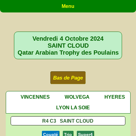
Menu
Vendredi 4 Octobre 2024
SAINT CLOUD
Qatar Arabian Trophy des Poulains
Bas de Page
VINCENNES
WOLVEGA
HYERES
LYON LA SOIE
R4 C3 SAINT CLOUD
Couplé
Trio
Super4