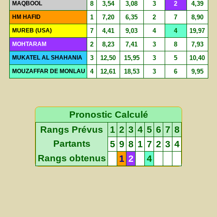
MAQBOOL
8
3,54
3,08
3
2
4,39
HM HAFID
1
7,20
6,35
2
7
8,90
MUREB (USA)
7
4,41
9,03
4
4
19,97
MOHTARAM
2
8,23
7,41
3
8
7,93
MUKATEL AL SHAHANIA
3
12,50
15,95
3
5
10,40
MOUZAFFAR DE MONLAU
4
12,61
18,53
3
6
9,95
Pronostic Calculé
Rangs Prévus
1
2
3
4
5
6
7
8
Partants
5
9
8
1
7
2
3
4
Rangs obtenus
1
2
4