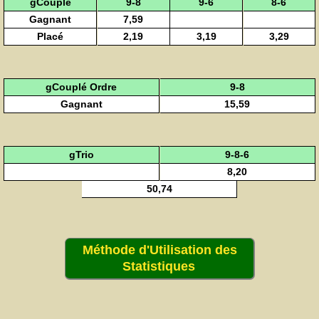
gCouplé
9-8
9-6
8-6
Gagnant
7,59
Placé
2,19
3,19
3,29
gCouplé Ordre
9-8
Gagnant
15,59
gTrio
9-8-6
8,20
50,74
Méthode d'Utilisation des
Statistiques