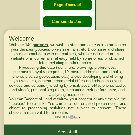
Page d'accueil
Courses du Jour
Welcome
Courses du
With our 140
partners
, we wish to store and access information on
lendemain
your devices (cookies, pixels in emails, etc.), combine and share
your personal data with our partners, whether collected on this
website or in our emails, already held by some of us, or obtained
Courses
later, including in other contexts.
Processing this data (identifiers, browsing, preferences,
d'aujourd'hui
purchases, loyalty programs, IP, postal addresses and emails,
phone, precise geolocation, etc.) allows developing and offering
you services, content, commercial offers and ads across your
devices and screens (including by email, post, SMS, phone, audio,
and video), personalising them, measuring their performance, and
analysing audiences.
Haut de Page
You can "accept all" and withdraw your consent at any time via the
"cookies" footer link
. You can also "set detailed preferences" and
object to processing activities not subject to consent. These
choices remain valid for 6 months.
powered by
Accept all
Mentions légales du site