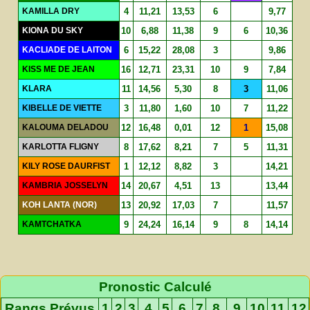
KAMILLA DRY
4
11,21
13,53
6
9,77
KIONA DU SKY
10
6,88
11,38
9
6
10,36
KACLIADE DE LAITON
6
15,22
28,08
3
9,86
KISS ME DE JEAN
16
12,71
23,31
10
9
7,84
KLARA
11
14,56
5,30
8
3
11,06
KIBELLE DE VIETTE
3
11,80
1,60
10
7
11,22
KALOUMA DELADOU
12
16,48
0,01
12
1
15,08
KARLOTTA FLIGNY
8
17,62
8,21
7
5
11,31
KILY ROSE DAURFIST
1
12,12
8,82
3
14,21
KAMBRIA JOSSELYN
14
20,67
4,51
13
13,44
KOH LANTA (NOR)
13
20,92
17,03
7
11,57
KAMTCHATKA
9
24,24
16,14
9
8
14,14
Pronostic Calculé
Rangs Prévus
1
2
3
4
5
6
7
8
9
10
11
12