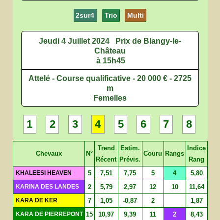
2sur4
Trio
Multi
Jeudi 4 Juillet 2024
Prix de Blangy-le-
Château
à 15h45
Attelé - Course qualificative - 20 000 € - 2725
m
Femelles
1
2
3
4
5
6
7
8
Trend
Estim.
Indice
Chevaux
N°
Couru
Rangs
Récent
Prévis.
Rang
KHALEESI HEAVEN
5
7,51
7,75
5
4
5,80
KARINA DES LANDES
2
5,79
2,97
12
10
11,64
KARA DE KER
7
1,05
-0,87
2
1,87
KARA DE PIERREPONT
15
10,97
9,39
11
2
8,43