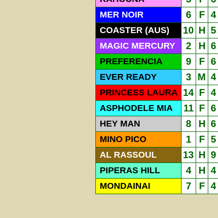
6
F
4
MER NOIR
10
H
5
COASTER (AUS)
2
H
6
MAGIC MERCURY
9
F
6
PREFERENCIA
3
M
4
EVER READY
14
F
4
PRINCESS LAURA
11
F
6
ASPHODELE MIA
8
H
6
HEY MAN
1
F
5
MINO PICO
13
H
9
AL RASSOUL
4
H
4
PIPERAS HILL
7
F
4
MONDAINAI