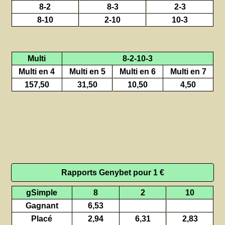
8-2
8-3
2-3
8-10
2-10
10-3
Multi
8-2-10-3
Multi en 4
Multi en 5
Multi en 6
Multi en 7
157,50
31,50
10,50
4,50
Rapports Genybet pour 1 €
gSimple
8
2
10
Gagnant
6,53
Placé
2,94
6,31
2,83