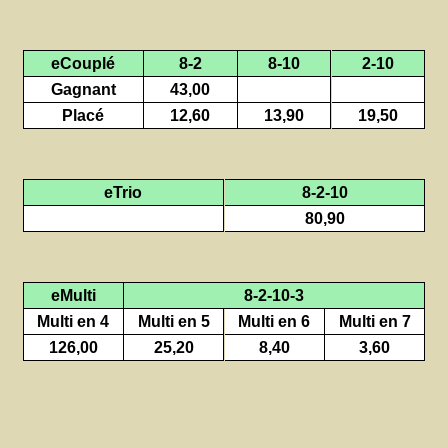
eCouplé
8-2
8-10
2-10
Gagnant
43,00
Placé
12,60
13,90
19,50
eTrio
8-2-10
80,90
eMulti
8-2-10-3
Multi en 4
Multi en 5
Multi en 6
Multi en 7
126,00
25,20
8,40
3,60