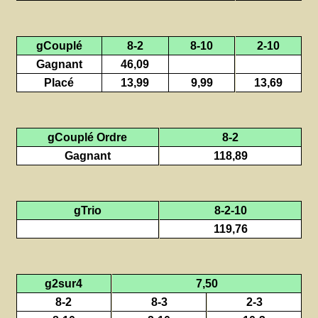
gCouplé
8-2
8-10
2-10
Gagnant
46,09
Placé
13,99
9,99
13,69
gCouplé Ordre
8-2
Gagnant
118,89
gTrio
8-2-10
119,76
g2sur4
7,50
8-2
8-3
2-3