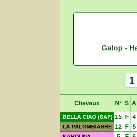
Galop - Ha
1
Chevaux
N°
S
A
15
F
4
BELLA CIAO (SAF)
12
F
5
LA PALOMBIASRE
5
F
6
KAHOUNA