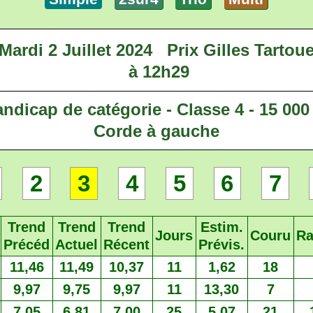
Mardi 2 Juillet 2024
Prix Gilles Tartou
à 12h29
ndicap de catégorie - Classe 4 - 15 000
Corde à gauche
2
3
4
5
6
7
Trend
Trend
Trend
Estim.
Jours
Couru
Ra
Précéd
Actuel
Récent
Prévis.
11,46
11,49
10,37
11
1,62
18
9,97
9,75
9,97
11
13,30
7
7,05
6,81
7,00
25
5,07
21