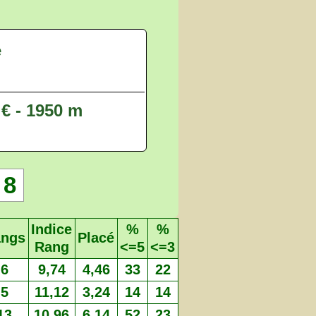
e
 € - 1950 m
8
Indice
%
%
ngs
Placé
Rang
<=5
<=3
6
9,74
4,46
33
22
5
11,12
3,24
14
14
13
10,96
6,14
52
23