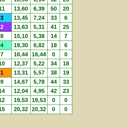
11
13,60
6,39
50
20
3
13,45
7,24
33
6
2
13,63
5,31
41
25
8
15,10
5,38
14
7
4
19,30
6,82
18
6
7
16,44
16,44
0
0
10
12,37
5,22
34
18
1
13,31
5,57
38
19
9
14,67
5,78
44
33
14
12,04
4,95
42
23
12
19,53
19,53
0
0
15
20,32
20,32
0
0