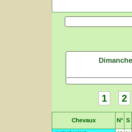
Dimanche 
1
2
Chevaux
N°
S