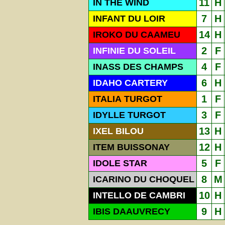
11
H
IN THE WIND
7
H
INFANT DU LOIR
14
H
IROKO DU CAAMEU
2
F
INFINIE DU SOLEIL
4
F
INASS DES CHAMPS
6
H
IDAHO CARTERY
1
F
ITALIA TURGOT
3
F
IDYLLE TURGOT
13
H
IXEL BILOU
12
H
ITEM BUISSONAY
5
F
IDOLE STAR
8
M
ICARINO DU CHOQUEL
10
H
INTELLO DE CAMBRI
9
H
IBIS DAAUVRECY