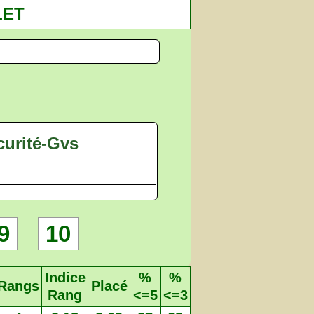
LET
curité-Gvs
9
10
Indice
%
%
Rangs
Placé
Rang
<=5
<=3