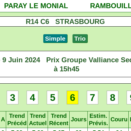
PARAY LE MONIAL
RAMBOUIL
R14 C6 STRASBOURG
Simple
Trio
9 Juin 2024
Prix Groupe Valliance Se
à 15h45
3
4
5
6
7
8
Trend
Trend
Trend
Estim.
A
Jours
Couru
Précéd
Actuel
Récent
Prévis.