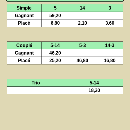
Simple
5
14
3
Gagnant
59,20
Placé
6,80
2,10
3,60
Couplé
5-14
5-3
14-3
Gagnant
46,20
Placé
25,20
46,80
16,80
Trio
5-14
18,20