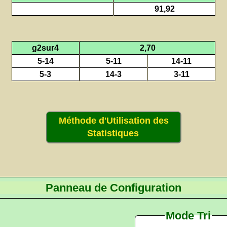
91,92
g2sur4
2,70
5-14
5-11
14-11
5-3
14-3
3-11
Méthode d'Utilisation des
Statistiques
Panneau de Configuration
Mode Tri