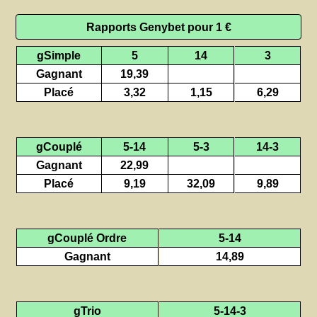
Rapports Genybet pour 1 €
gSimple
5
14
3
Gagnant
19,39
Placé
3,32
1,15
6,29
gCouplé
5-14
5-3
14-3
Gagnant
22,99
Placé
9,19
32,09
9,89
gCouplé Ordre
5-14
Gagnant
14,89
gTrio
5-14-3