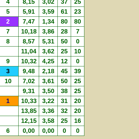
4
8,15
3,02
37
25
5
5,91
3,59
61
23
2
7,47
1,34
80
80
7
10,18
3,86
28
7
8
8,57
5,31
50
0
11,04
3,62
25
10
9
10,32
4,25
12
0
3
9,48
2,18
45
39
10
7,02
3,61
50
25
9,31
3,50
38
25
1
10,33
3,22
31
20
13,85
3,36
32
20
12,15
3,58
25
16
6
0,00
0,00
0
0