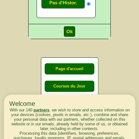
Pas d'Histor.
Page d'accueil
Courses du Jour
Welcome
Courses du
With our 140
partners
, we wish to store and access information on
lendemain
your devices (cookies, pixels in emails, etc.), combine and share
your personal data with our partners, whether collected on this
website or in our emails, already held by some of us, or obtained
Courses
later, including in other contexts.
Processing this data (identifiers, browsing, preferences,
d'aujourd'hui
purchases, loyalty programs, IP, postal addresses and emails,