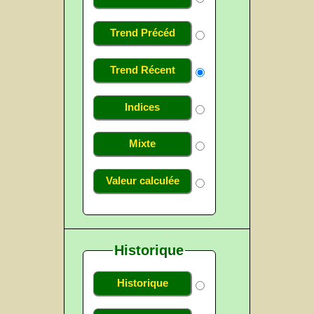
Trend Précéd
Trend Récent
Indices
Mixte
Valeur calculée
Historique
Historique