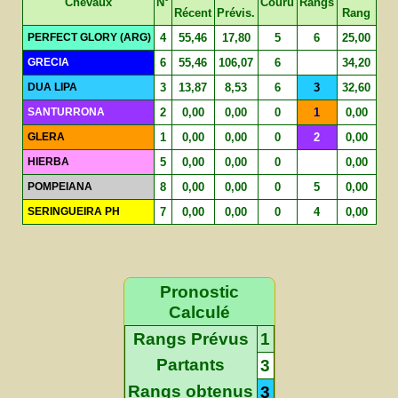
Chevaux
N°
Couru
Rangs
Récent
Prévis.
Rang
PERFECT GLORY (ARG)
4
55,46
17,80
5
6
25,00
GRECIA
6
55,46
106,07
6
34,20
DUA LIPA
3
13,87
8,53
6
3
32,60
SANTURRONA
2
0,00
0,00
0
1
0,00
GLERA
1
0,00
0,00
0
2
0,00
HIERBA
5
0,00
0,00
0
0,00
POMPEIANA
8
0,00
0,00
0
5
0,00
SERINGUEIRA PH
7
0,00
0,00
0
4
0,00
Pronostic
Calculé
Rangs Prévus
1
Partants
3
Rangs obtenus
3