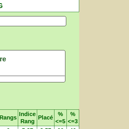
G
re
Indice
%
%
Rangs
Placé
Rang
<=5
<=3