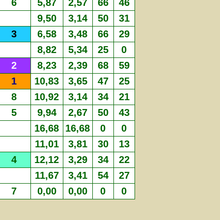
6
5,87
2,57
66
46
9,50
3,14
50
31
3
6,58
3,48
66
29
8,82
5,34
25
0
2
8,23
2,39
68
59
1
10,83
3,65
47
25
8
10,92
3,14
34
21
5
9,94
2,67
50
43
16,68
16,68
0
0
11,01
3,81
30
13
4
12,12
3,29
34
22
11,67
3,41
54
27
7
0,00
0,00
0
0