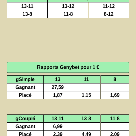
13-11
13-12
11-12
13-8
11-8
8-12
Rapports Genybet pour 1 €
gSimple
13
11
8
Gagnant
27,59
Placé
1,87
1,15
1,69
gCouplé
13-11
13-8
11-8
Gagnant
6,99
Placé
2,39
4,49
2,09