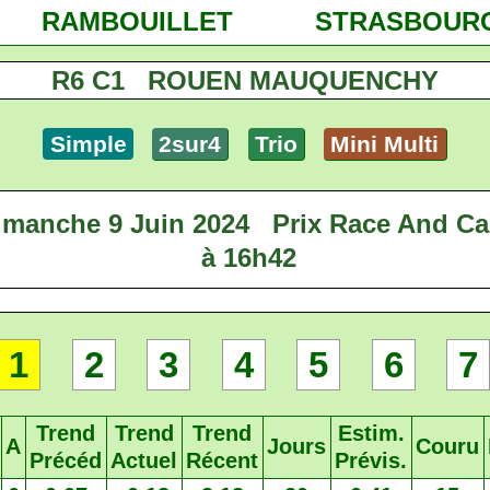
RAMBOUILLET
STRASBOUR
R6 C1 ROUEN MAUQUENCHY
Simple
2sur4
Trio
Mini Multi
imanche 9 Juin 2024
Prix Race And Ca
à 16h42
1
2
3
4
5
6
7
Trend
Trend
Trend
Estim.
A
Jours
Couru
Précéd
Actuel
Récent
Prévis.