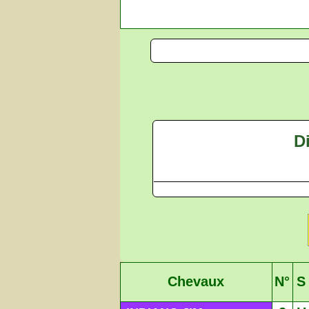
D
Chevaux
N°
S