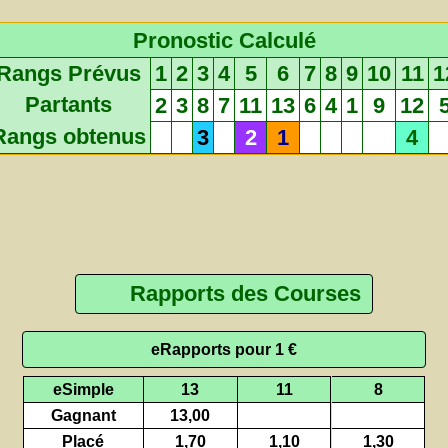
Pronostic Calculé
Rangs Prévus
1
2
3
4
5
6
7
8
9
10
11
1
Partants
2
3
8
7
11
13
6
4
1
9
12
Rangs obtenus
3
2
1
4
Rapports des Courses
eRapports pour 1 €
eSimple
13
11
8
Gagnant
13,00
Placé
1,70
1,10
1,30