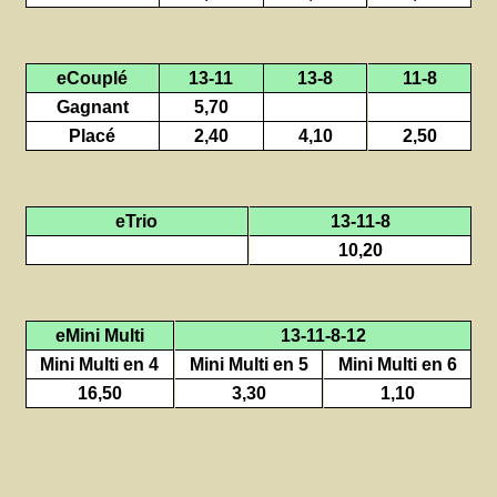
eCouplé
13-11
13-8
11-8
Gagnant
5,70
Placé
2,40
4,10
2,50
eTrio
13-11-8
10,20
eMini Multi
13-11-8-12
Mini Multi en 4
Mini Multi en 5
Mini Multi en 6
16,50
3,30
1,10