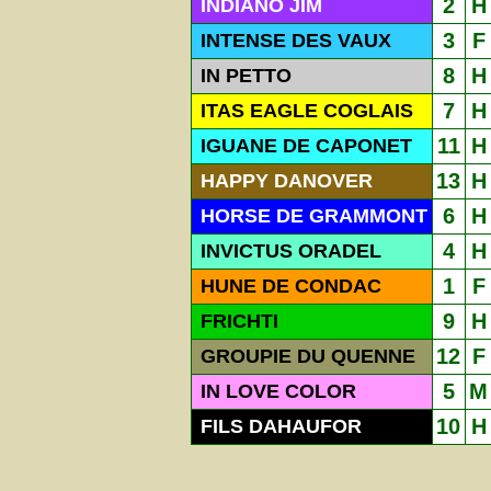
2
H
INDIANO JIM
3
F
INTENSE DES VAUX
8
H
IN PETTO
7
H
ITAS EAGLE COGLAIS
11
H
IGUANE DE CAPONET
13
H
HAPPY DANOVER
6
H
HORSE DE GRAMMONT
4
H
INVICTUS ORADEL
1
F
HUNE DE CONDAC
9
H
FRICHTI
12
F
GROUPIE DU QUENNE
5
M
IN LOVE COLOR
10
H
FILS DAHAUFOR