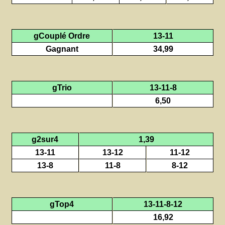
gCouplé Ordre
13-11
Gagnant
34,99
gTrio
13-11-8
6,50
g2sur4
1,39
13-11
13-12
11-12
13-8
11-8
8-12
gTop4
13-11-8-12
16,92