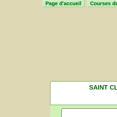
Page d'accueil
Courses du
SAINT C