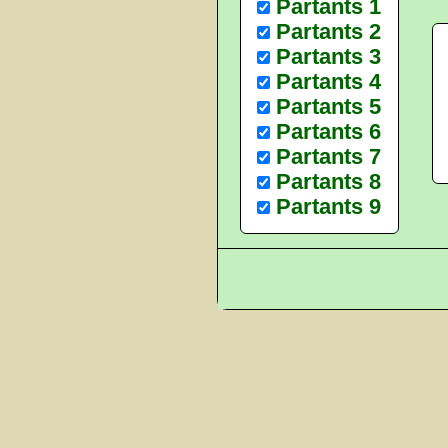
Partants 1
Partants 2
Partants 3
Partants 4
Partants 5
Partants 6
Partants 7
Partants 8
Partants 9