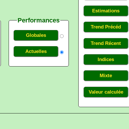
Estimations
Performances
Trend Précéd
Globales
Trend Récent
Actuelles
Indices
Mixte
Valeur calculée