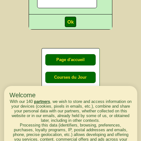
Page d'accueil
Courses du Jour
Welcome
Courses du
With our 140
partners
, we wish to store and access information on
lendemain
your devices (cookies, pixels in emails, etc.), combine and share
your personal data with our partners, whether collected on this
website or in our emails, already held by some of us, or obtained
Courses
later, including in other contexts.
Processing this data (identifiers, browsing, preferences,
d'aujourd'hui
purchases, loyalty programs, IP, postal addresses and emails,
phone, precise geolocation, etc.) allows developing and offering
you services, content, commercial offers and ads across your