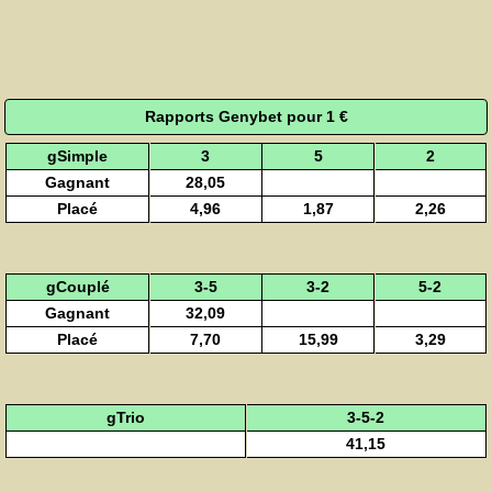
Rapports Genybet pour 1 €
gSimple
3
5
2
Gagnant
28,05
Placé
4,96
1,87
2,26
gCouplé
3-5
3-2
5-2
Gagnant
32,09
Placé
7,70
15,99
3,29
gTrio
3-5-2
41,15