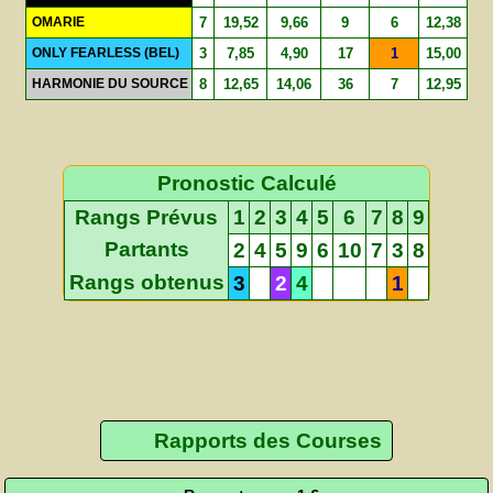
OMARIE
7
19,52
9,66
9
6
12,38
ONLY FEARLESS (BEL)
3
7,85
4,90
17
1
15,00
HARMONIE DU SOURCE
8
12,65
14,06
36
7
12,95
Pronostic Calculé
Rangs Prévus
1
2
3
4
5
6
7
8
9
Partants
2
4
5
9
6
10
7
3
8
Rangs obtenus
3
2
4
1
Rapports des Courses