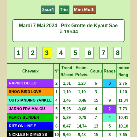
2sur4
Trio
Mini Multi
Mardi 7 Mai 2024
Prix Grotte de Kyaut Sae
à 19h44
1
2
3
4
5
6
7
8
Trend
Estim.
Indice
Chevaux
N°
Couru
Rangs
Récent
Prévis.
Rang
RAPIDO BELLO
2
1,31
1,23
6
3
2,76
SNOW BIRD LOVE
1
1,10
1,10
3
1,10
OUTSTANDING YANKEE
4
3,46
-0,46
15
9
11,34
JARNO FRA MALOU
5
5,25
-0,68
4
2
7,73
PEAKY BLINDER
9
5,29
-0,79
7
4
10,41
RITE ON LINE E
6
8,47
14,74
13
5
10,10
NICKLES N DIMES SB
10
9,60
9,48
15
8
7,65