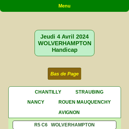
Menu
Jeudi 4 Avril 2024
WOLVERHAMPTON
Handicap
Bas de Page
CHANTILLY
STRAUBING
NANCY
ROUEN MAUQUENCHY
AVIGNON
R5 C6 WOLVERHAMPTON