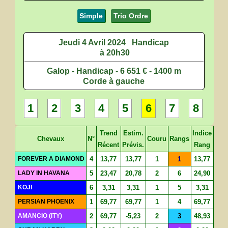
Simple
Trio Ordre
Jeudi 4 Avril 2024
Handicap
à 20h30
Galop - Handicap - 6 651 € - 1400 m
Corde à gauche
1
2
3
4
5
6
7
8
Trend
Estim.
Indice
Chevaux
N°
Couru
Rangs
Récent
Prévis.
Rang
FOREVER A DIAMOND
4
13,77
13,77
1
1
13,77
LADY IN HAVANA
5
23,47
20,78
2
6
24,90
KOJI
6
3,31
3,31
1
5
3,31
PERSIAN PHOENIX
1
69,77
69,77
1
4
69,77
AMANCIO (ITY)
2
69,77
-5,23
2
3
48,93