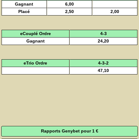
Gagnant
6,00
Placé
2,50
2,00
eCouplé Ordre
4-3
Gagnant
24,20
eTrio Ordre
4-3-2
47,10
Rapports Genybet pour 1 €