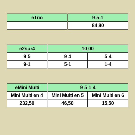
eTrio
9-5-1
84,80
e2sur4
10,00
9-5
9-4
5-4
9-1
5-1
1-4
eMini Multi
9-5-1-4
Mini Multi en 4
Mini Multi en 5
Mini Multi en 6
232,50
46,50
15,50