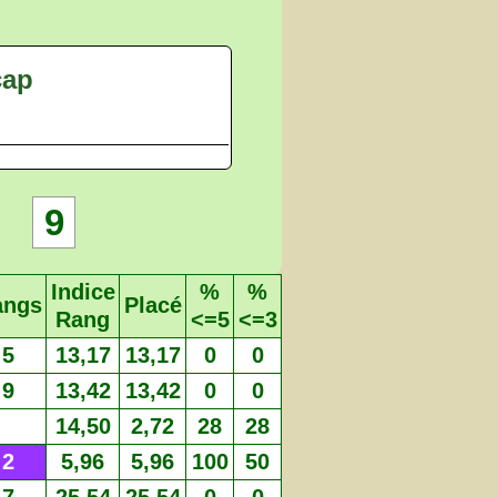
cap
9
Indice
%
%
angs
Placé
Rang
<=5
<=3
5
13,17
13,17
0
0
9
13,42
13,42
0
0
14,50
2,72
28
28
2
5,96
5,96
100
50