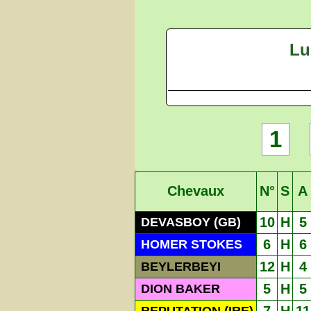
Lu
1
Chevaux
N°
S
A
10
H
5
DEVASBOY (GB)
6
H
6
HOMER STOKES
12
H
4
BEYLERBEYI
5
H
5
DION BAKER