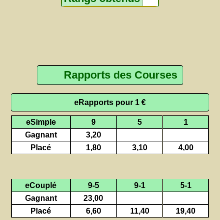
Rapports des Courses
eRapports pour 1 €
eSimple
9
5
1
Gagnant
3,20
Placé
1,80
3,10
4,00
eCouplé
9-5
9-1
5-1
Gagnant
23,00
Placé
6,60
11,40
19,40