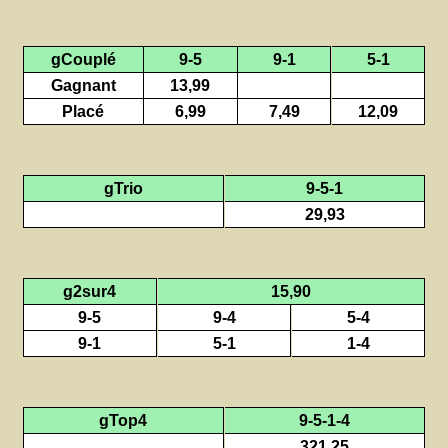
gCouplé
9-5
9-1
5-1
Gagnant
13,99
Placé
6,99
7,49
12,09
gTrio
9-5-1
29,93
g2sur4
15,90
9-5
9-4
5-4
9-1
5-1
1-4
gTop4
9-5-1-4
321,25