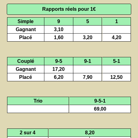
Rapports réels pour 1€
Simple
9
5
1
Gagnant
3,10
Placé
1,60
3,20
4,20
Couplé
9-5
9-1
5-1
Gagnant
17,20
Placé
6,20
7,90
12,50
Trio
9-5-1
69,00
2 sur 4
8,20