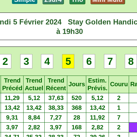
ndi 5 Février 2024
Stay Golden Handi
à 19h30
2
3
4
5
6
7
8
Trend
Trend
Trend
Estim.
Jours
Couru
R
Précéd
Actuel
Récent
Prévis.
11,29
5,12
37,63
520
5,12
2
13,42
13,42
38,33
368
13,42
1
9,31
8,84
7,27
28
11,92
7
3,97
2,82
3,97
168
2,82
2