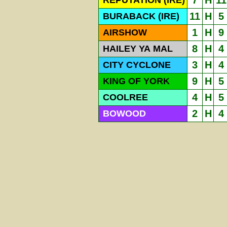
7
H
11
REPUTATION (IRE)
11
H
5
BURABACK (IRE)
1
H
9
AIRSHOW
8
H
4
HAILEY YA MAL
3
H
4
CITY CYCLONE
9
H
5
KING OF YORK
4
H
5
COOLREE
2
H
4
BOWOOD