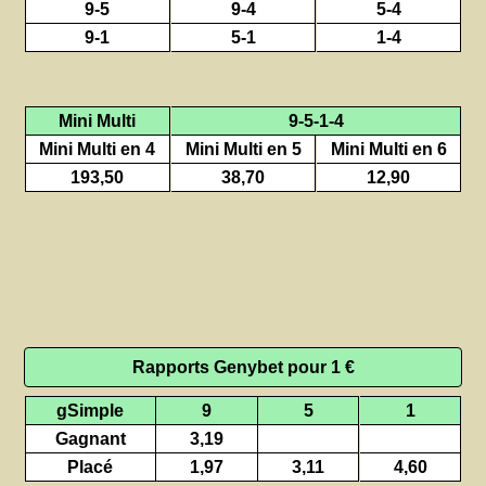
9-5
9-4
5-4
9-1
5-1
1-4
Mini Multi
9-5-1-4
Mini Multi en 4
Mini Multi en 5
Mini Multi en 6
193,50
38,70
12,90
Rapports Genybet pour 1 €
gSimple
9
5
1
Gagnant
3,19
Placé
1,97
3,11
4,60