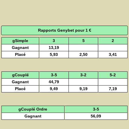
Rapports Genybet pour 1 €
gSimple
3
5
2
Gagnant
13,19
Placé
5,93
2,50
3,41
gCouplé
3-5
3-2
5-2
Gagnant
44,79
Placé
9,49
9,19
7,19
gCouplé Ordre
3-5
Gagnant
56,09