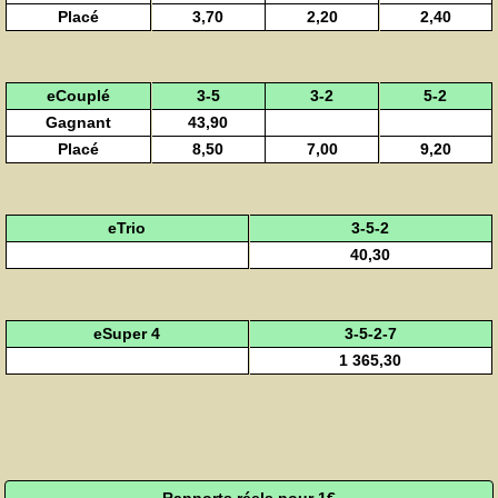
Placé
3,70
2,20
2,40
eCouplé
3-5
3-2
5-2
Gagnant
43,90
Placé
8,50
7,00
9,20
eTrio
3-5-2
40,30
eSuper 4
3-5-2-7
1 365,30
Rapports réels pour 1€