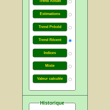
Trend Actuel
Estimations
Trend Précéd
Trend Récent
Indices
Mixte
Valeur calculée
Historique