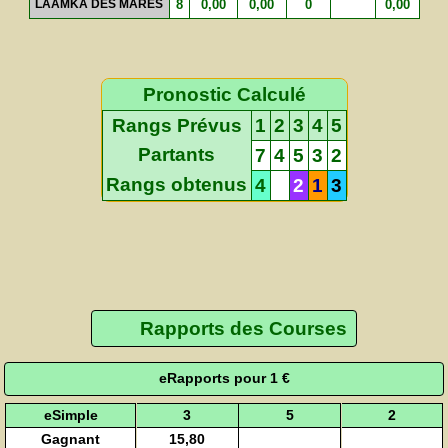
LAAMKA DES MARES
8
0,00
0,00
0
0,00
Pronostic Calculé
Rangs Prévus
1
2
3
4
5
Partants
7
4
5
3
2
Rangs obtenus
4
2
1
3
Rapports des Courses
eRapports pour 1 €
eSimple
3
5
2
Gagnant
15,80