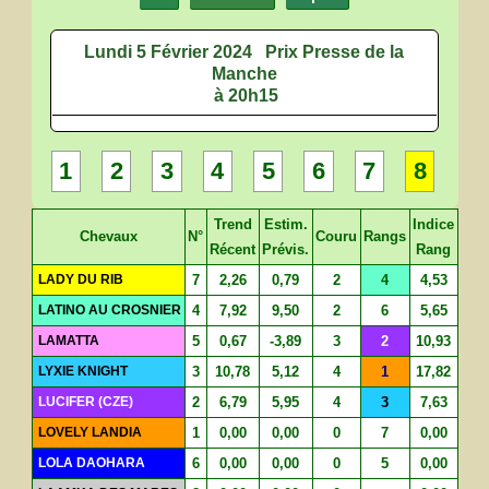
Lundi 5 Février 2024
Prix Presse de la
Manche
à 20h15
1
2
3
4
5
6
7
8
Trend
Estim.
Indice
Chevaux
N°
Couru
Rangs
Récent
Prévis.
Rang
LADY DU RIB
7
2,26
0,79
2
4
4,53
LATINO AU CROSNIER
4
7,92
9,50
2
6
5,65
LAMATTA
5
0,67
-3,89
3
2
10,93
LYXIE KNIGHT
3
10,78
5,12
4
1
17,82
LUCIFER (CZE)
2
6,79
5,95
4
3
7,63
LOVELY LANDIA
1
0,00
0,00
0
7
0,00
LOLA DAOHARA
6
0,00
0,00
0
5
0,00