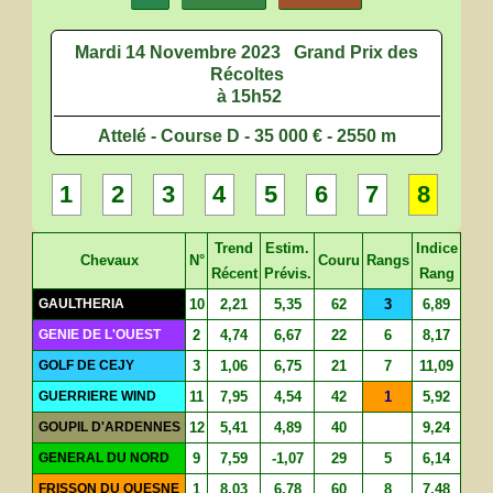
Mardi 14 Novembre 2023
Grand Prix des
Récoltes
à 15h52
Attelé - Course D - 35 000 € - 2550 m
1
2
3
4
5
6
7
8
Trend
Estim.
Indice
Chevaux
N°
Couru
Rangs
Récent
Prévis.
Rang
GAULTHERIA
10
2,21
5,35
62
3
6,89
GENIE DE L'OUEST
2
4,74
6,67
22
6
8,17
GOLF DE CEJY
3
1,06
6,75
21
7
11,09
GUERRIERE WIND
11
7,95
4,54
42
1
5,92
GOUPIL D'ARDENNES
12
5,41
4,89
40
9,24
GENERAL DU NORD
9
7,59
-1,07
29
5
6,14
FRISSON DU QUESNE
1
8,03
6,78
60
8
7,48