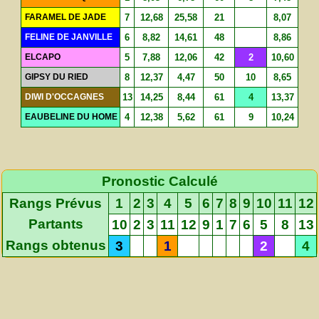
FARAMEL DE JADE
7
12,68
25,58
21
8,07
FELINE DE JANVILLE
6
8,82
14,61
48
8,86
ELCAPO
5
7,88
12,06
42
2
10,60
GIPSY DU RIED
8
12,37
4,47
50
10
8,65
DIWI D'OCCAGNES
13
14,25
8,44
61
4
13,37
EAUBELINE DU HOME
4
12,38
5,62
61
9
10,24
Pronostic Calculé
Rangs Prévus
1
2
3
4
5
6
7
8
9
10
11
12
Partants
10
2
3
11
12
9
1
7
6
5
8
13
Rangs obtenus
3
1
2
4