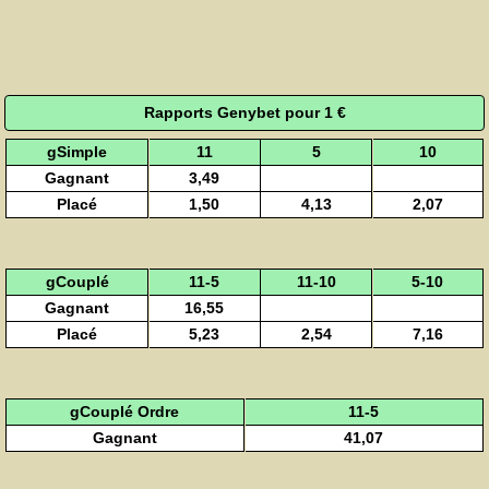
Rapports Genybet pour 1 €
gSimple
11
5
10
Gagnant
3,49
Placé
1,50
4,13
2,07
gCouplé
11-5
11-10
5-10
Gagnant
16,55
Placé
5,23
2,54
7,16
gCouplé Ordre
11-5
Gagnant
41,07