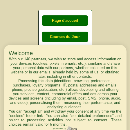
Page d'accueil
Courses du Jour
Welcome
Courses du
With our 140
partners
, we wish to store and access information on
lendemain
your devices (cookies, pixels in emails, etc.), combine and share
your personal data with our partners, whether collected on this
website or in our emails, already held by some of us, or obtained
Courses
later, including in other contexts.
Processing this data (identifiers, browsing, preferences,
d'aujourd'hui
purchases, loyalty programs, IP, postal addresses and emails,
phone, precise geolocation, etc.) allows developing and offering
you services, content, commercial offers and ads across your
devices and screens (including by email, post, SMS, phone, audio,
and video), personalising them, measuring their performance, and
analysing audiences.
Haut de Page
You can "accept all" and withdraw your consent at any time via the
"cookies" footer link
. You can also "set detailed preferences" and
object to processing activities not subject to consent. These
choices remain valid for 6 months.
powered by