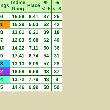
Indice
%
%
angs
Placé
Rang
<=5
<=3
6
15,69
6,41
37
25
1
15,29
5,63
52
42
8
13,61
6,21
39
18
7
12,83
5,68
62
40
10
14,22
7,11
50
36
9
17,41
6,74
54
31
3
13,13
8,08
57
28
2
18,68
6,69
48
37
4
13,72
7,79
48
8
5
14,46
6,99
58
50