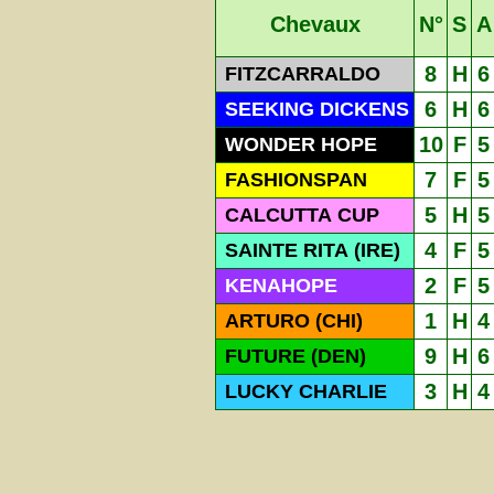
Chevaux
N°
S
A
8
H
6
FITZCARRALDO
6
H
6
SEEKING DICKENS
10
F
5
WONDER HOPE
7
F
5
FASHIONSPAN
5
H
5
CALCUTTA CUP
4
F
5
SAINTE RITA (IRE)
2
F
5
KENAHOPE
1
H
4
ARTURO (CHI)
9
H
6
FUTURE (DEN)
3
H
4
LUCKY CHARLIE