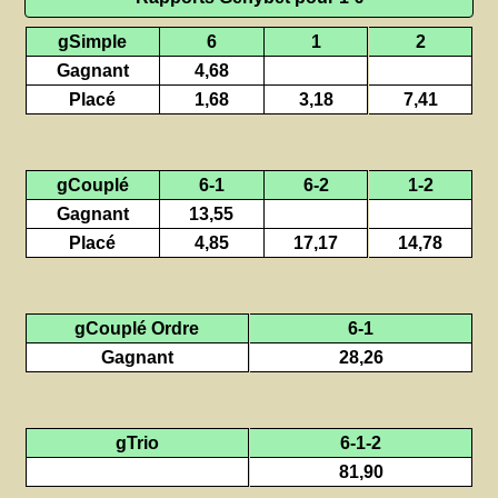
gSimple
6
1
2
Gagnant
4,68
Placé
1,68
3,18
7,41
gCouplé
6-1
6-2
1-2
Gagnant
13,55
Placé
4,85
17,17
14,78
gCouplé Ordre
6-1
Gagnant
28,26
gTrio
6-1-2
81,90