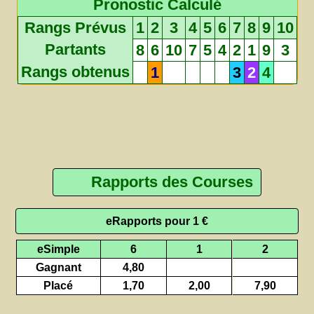
Pronostic Calculé
Rangs Prévus
1
2
3
4
5
6
7
8
9
10
Partants
8
6
10
7
5
4
2
1
9
3
Rangs obtenus
1
3
2
4
Rapports des Courses
eRapports pour 1 €
eSimple
6
1
2
Gagnant
4,80
Placé
1,70
2,00
7,90