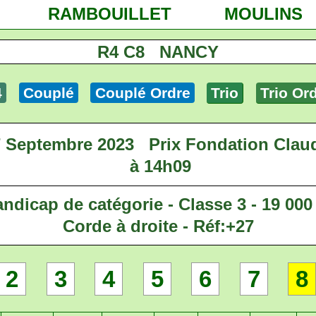
RAMBOUILLET
MOULINS
R4 C8 NANCY
4
Couplé
Couplé Ordre
Trio
Trio Or
 Septembre 2023
Prix Fondation Cla
à 14h09
ndicap de catégorie - Classe 3 - 19 000
Corde à droite - Réf:+27
2
3
4
5
6
7
8