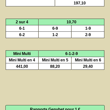
197,10
2 sur 4
10,70
6-1
6-9
1-9
6-2
1-2
2-9
Mini Multi
6-1-2-9
Mini Multi en 4
Mini Multi en 5
Mini Multi en 6
441,00
88,20
29,40
Rapports Genybet pour 1 €