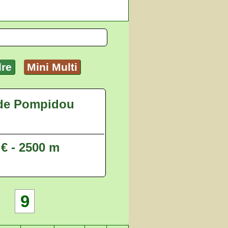
dre
Mini Multi
ude Pompidou
 € - 2500 m
9