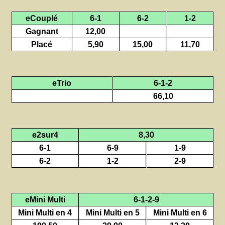
eCouplé
6-1
6-2
1-2
Gagnant
12,00
Placé
5,90
15,00
11,70
eTrio
6-1-2
66,10
e2sur4
8,30
6-1
6-9
1-9
6-2
1-2
2-9
eMini Multi
6-1-2-9
Mini Multi en 4
Mini Multi en 5
Mini Multi en 6