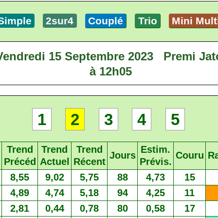
Simple
2sur4
Couplé
Trio
Mini Mult
Vendredi 15 Septembre 2023
Premi Jat
à 12h05
1
2
3
4
5
Trend
Trend
Trend
Estim.
Jours
Couru
R
Précéd
Actuel
Récent
Prévis.
8,55
9,02
5,75
88
4,73
15
4,89
4,74
5,18
94
4,25
11
2,81
0,44
0,78
80
0,58
17