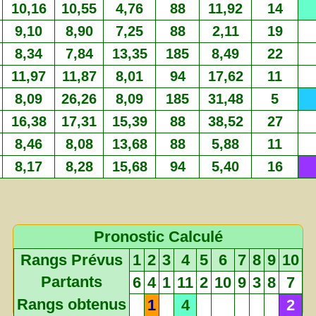
10,16
10,55
4,76
88
11,92
14
9,10
8,90
7,25
88
2,11
19
8,34
7,84
13,35
185
8,49
22
11,97
11,87
8,01
94
17,62
11
8,09
26,26
8,09
185
31,48
5
16,38
17,31
15,39
88
38,52
27
8,46
8,08
13,68
88
5,88
11
8,17
8,28
15,68
94
5,40
16
Pronostic Calculé
Rangs Prévus
1
2
3
4
5
6
7
8
9
10
Partants
6
4
1
11
2
10
9
3
8
7
Rangs obtenus
1
4
2