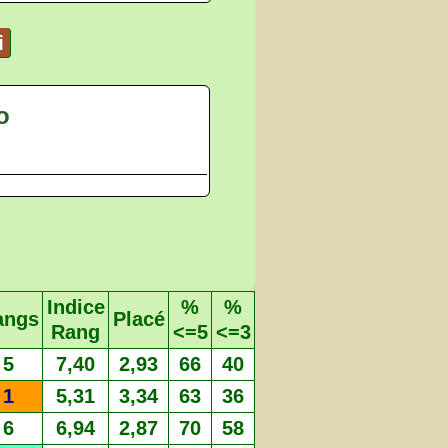
i
o
Indice
%
%
angs
Placé
Rang
<=5
<=3
5
7,40
2,93
66
40
1
5,31
3,34
63
36
6
6,94
2,87
70
58