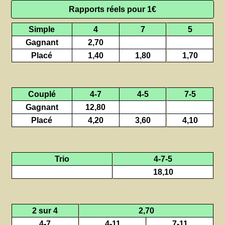
Rapports réels pour 1€
Simple
4
7
5
Gagnant
2,70
Placé
1,40
1,80
1,70
Couplé
4-7
4-5
7-5
Gagnant
12,80
Placé
4,20
3,60
4,10
Trio
4-7-5
18,10
2 sur 4
2,70
4-7
4-11
7-11