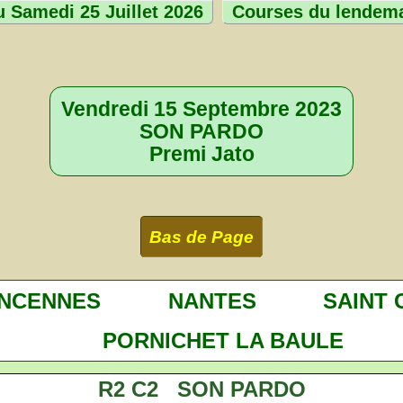
 Samedi 25 Juillet 2026
Courses du lendem
Vendredi 15 Septembre 2023
SON PARDO
Premi Jato
Bas de Page
INCENNES
NANTES
SAINT
PORNICHET LA BAULE
R2 C2 SON PARDO