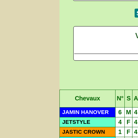
Chevaux
N°
S
A
6
M
4
JAMIN HANOVER
4
F
4
JETSTYLE
1
F
4
JASTIC CROWN