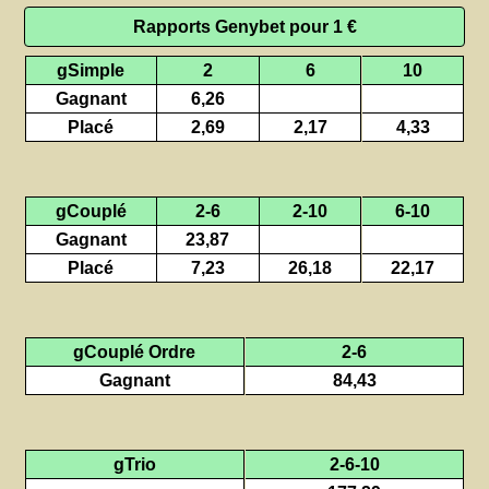
Rapports Genybet pour 1 €
gSimple
2
6
10
Gagnant
6,26
Placé
2,69
2,17
4,33
gCouplé
2-6
2-10
6-10
Gagnant
23,87
Placé
7,23
26,18
22,17
gCouplé Ordre
2-6
Gagnant
84,43
gTrio
2-6-10