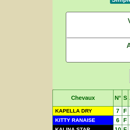
A
Chevaux
N°
S
7
F
KAPELLA DRY
6
F
KITTY RANAISE
10
F
KALINA STAR