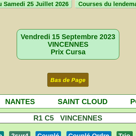
 Samedi 25 Juillet 2026
Courses du lendem
Vendredi 15 Septembre 2023
VINCENNES
Prix Cursa
Bas de Page
NANTES
SAINT CLOUD
P
R1 C5 VINCENNES
e
2sur4
Couplé
Couplé Ordre
Trio