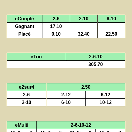
eCouplé
2-6
2-10
6-10
Gagnant
17,10
Placé
9,10
32,40
22,50
eTrio
2-6-10
305,70
e2sur4
2,50
2-6
2-12
6-12
2-10
6-10
10-12
eMulti
2-6-10-12