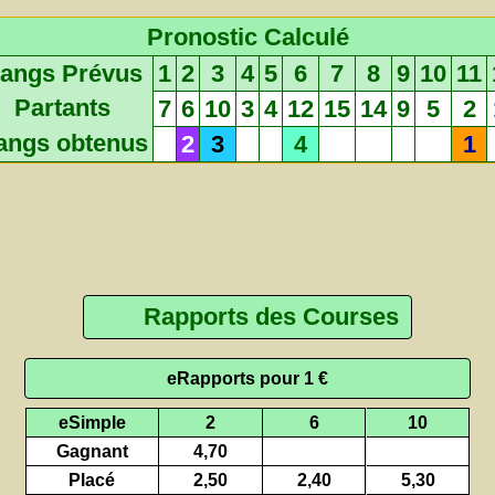
Pronostic Calculé
angs Prévus
1
2
3
4
5
6
7
8
9
10
11
Partants
7
6
10
3
4
12
15
14
9
5
2
angs obtenus
2
3
4
1
Rapports des Courses
eRapports pour 1 €
eSimple
2
6
10
Gagnant
4,70
Placé
2,50
2,40
5,30