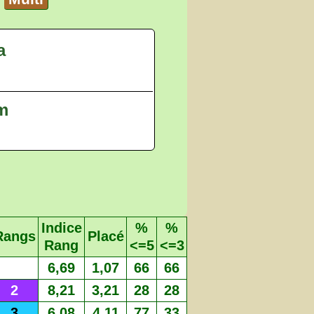
a
 m
Indice
%
%
Rangs
Placé
Rang
<=5
<=3
6,69
1,07
66
66
2
8,21
3,21
28
28
3
6,08
4,11
77
33