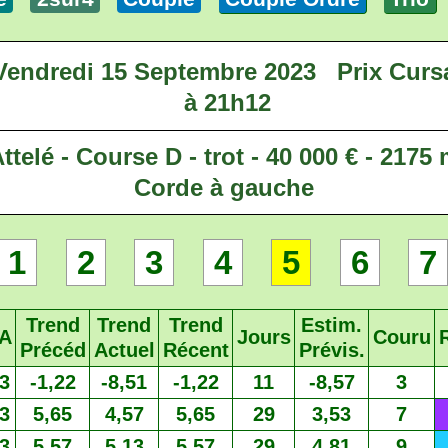
Vendredi 15 Septembre 2023
Prix Curs
à 21h12
ttelé - Course D - trot - 40 000 € - 2175
Corde à gauche
1
2
3
4
5
6
7
Trend
Trend
Trend
Estim.
A
Jours
Couru
Précéd
Actuel
Récent
Prévis.
3
-1,22
-8,51
-1,22
11
-8,57
3
3
5,65
4,57
5,65
29
3,53
7
3
5,57
5,13
5,57
29
4,81
9