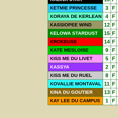
3
F
KETMIE PRINCESSE
4
F
KORAYA DE KERLEAN
12
F
KASSIOPEE WIND
15
F
KELOWA STARDUST
14
F
KROKEUSE
9
F
KATE MESLOISE
5
F
KISS ME DU LIVET
2
F
KASSYA
8
F
KISS ME DU RUEL
11
F
KOVALLIE MONTAVAL
13
F
KINA DU GOUTIER
1
F
KAY LEE DU CAMPUS