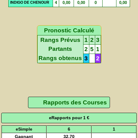
INDIGO DE CHENOUR
4
0,00
0,00
0
0,00
Pronostic Calculé
Rangs Prévus
1
2
3
Partants
2
5
1
Rangs obtenus
3
2
Rapports des Courses
eRapports pour 1 €
eSimple
6
1
Gagnant
32,70