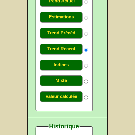
Trend Actuel
Estimations
Trend Précéd
Trend Récent
Indices
Mixte
Valeur calculée
Historique