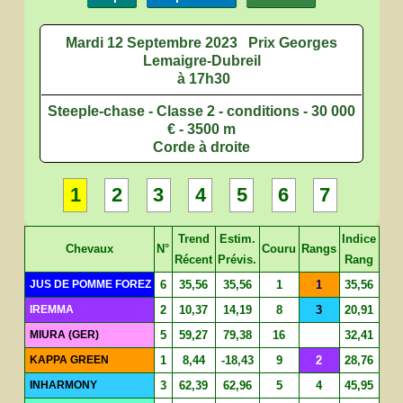
Mardi 12 Septembre 2023
Prix Georges
Lemaigre-Dubreil
à 17h30
Steeple-chase - Classe 2 - conditions - 30 000
€ - 3500 m
Corde à droite
1
2
3
4
5
6
7
Trend
Estim.
Indice
Chevaux
N°
Couru
Rangs
Récent
Prévis.
Rang
JUS DE POMME FOREZ
6
35,56
35,56
1
1
35,56
IREMMA
2
10,37
14,19
8
3
20,91
MIURA (GER)
5
59,27
79,38
16
32,41
KAPPA GREEN
1
8,44
-18,43
9
2
28,76
INHARMONY
3
62,39
62,96
5
4
45,95