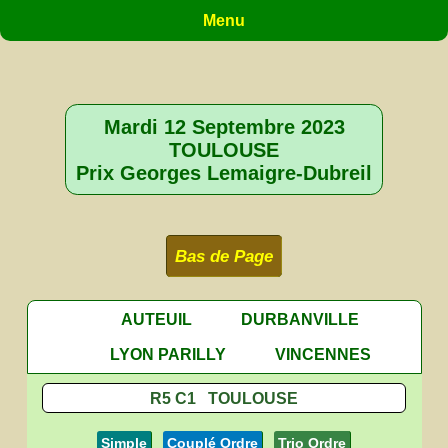
Menu
Mardi 12 Septembre 2023
TOULOUSE
Prix Georges Lemaigre-Dubreil
Bas de Page
AUTEUIL
DURBANVILLE
LYON PARILLY
VINCENNES
R5 C1 TOULOUSE
Simple
Couplé Ordre
Trio Ordre