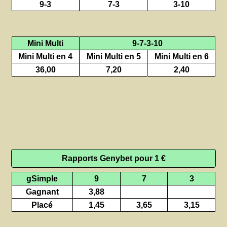
9-3
7-3
3-10
Mini Multi
9-7-3-10
Mini Multi en 4
Mini Multi en 5
Mini Multi en 6
36,00
7,20
2,40
Rapports Genybet pour 1 €
gSimple
9
7
3
Gagnant
3,88
Placé
1,45
3,65
3,15