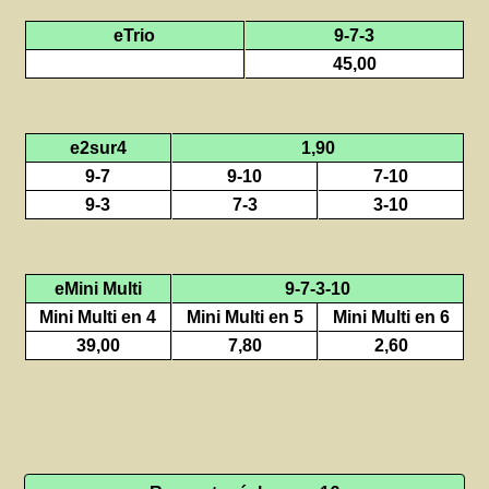
eTrio
9-7-3
45,00
e2sur4
1,90
9-7
9-10
7-10
9-3
7-3
3-10
eMini Multi
9-7-3-10
Mini Multi en 4
Mini Multi en 5
Mini Multi en 6
39,00
7,80
2,60