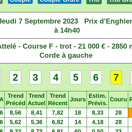
Jeudi 7 Septembre 2023
Prix d'Enghie
à 14h40
ttelé - Course F - trot - 21 000 € - 2850
Corde à gauche
2
3
4
5
6
7
Trend
Trend
Trend
Estim.
A
Jours
Couru
Précéd
Actuel
Récent
Prévis.
6
8,56
8,41
7,82
18
8,33
28
6
5,62
5,36
6,82
14
4,18
28
6
9,32
8,73
6,91
60
0,50
23