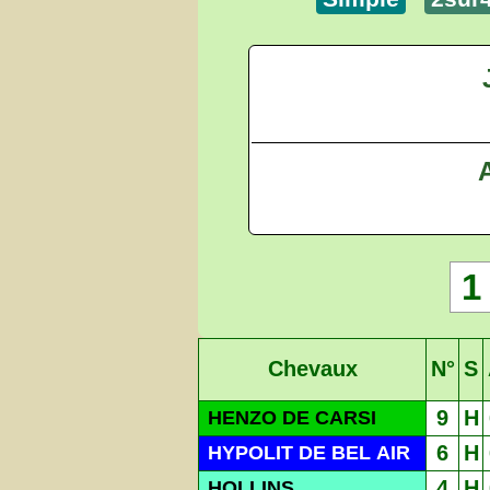
A
1
Chevaux
N°
S
9
H
HENZO DE CARSI
6
H
HYPOLIT DE BEL AIR
4
H
HOLLINS