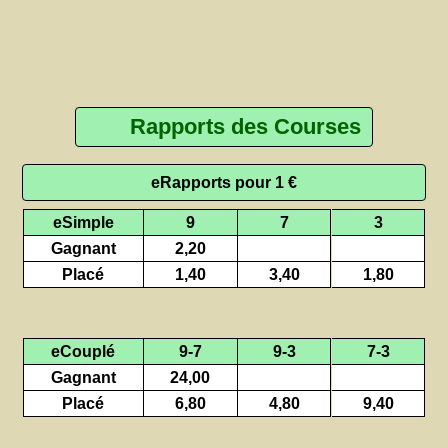
Rapports des Courses
eRapports pour 1 €
eSimple
9
7
3
Gagnant
2,20
Placé
1,40
3,40
1,80
eCouplé
9-7
9-3
7-3
Gagnant
24,00
Placé
6,80
4,80
9,40