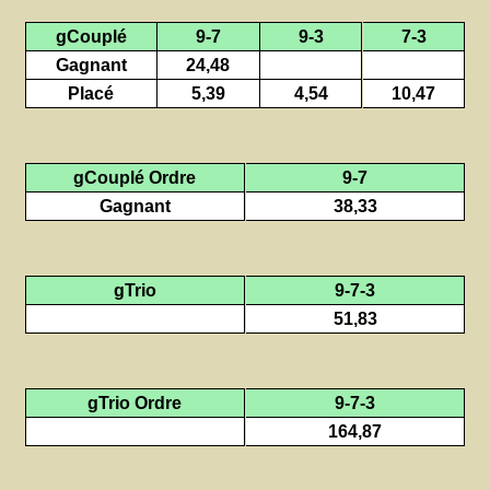
gCouplé
9-7
9-3
7-3
Gagnant
24,48
Placé
5,39
4,54
10,47
gCouplé Ordre
9-7
Gagnant
38,33
gTrio
9-7-3
51,83
gTrio Ordre
9-7-3
164,87