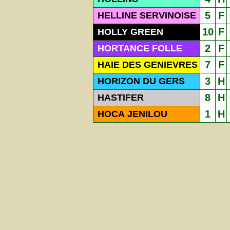
5
F
HELLINE SERVINOISE
10
F
HOLLY GREEN
2
F
HORTANCE FOLLE
7
F
HAIE DES GENIEVRES
3
H
HORIZON DU GERS
8
H
HASTIFER
1
H
HOCA JENILOU