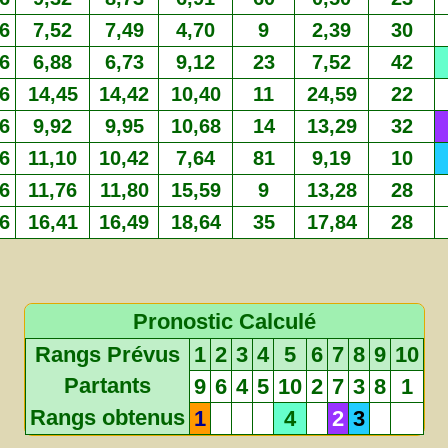
6
7,52
7,49
4,70
9
2,39
30
6
6,88
6,73
9,12
23
7,52
42
6
14,45
14,42
10,40
11
24,59
22
6
9,92
9,95
10,68
14
13,29
32
6
11,10
10,42
7,64
81
9,19
10
6
11,76
11,80
15,59
9
13,28
28
6
16,41
16,49
18,64
35
17,84
28
Pronostic Calculé
Rangs Prévus
1
2
3
4
5
6
7
8
9
10
Partants
9
6
4
5
10
2
7
3
8
1
Rangs obtenus
1
4
2
3