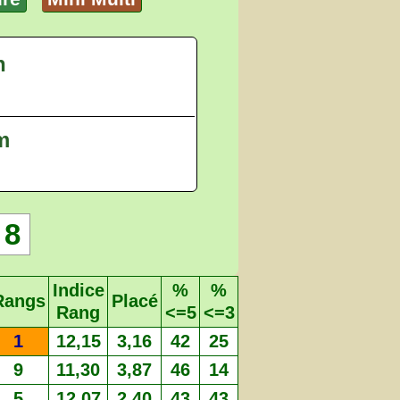
n
 m
8
Indice
%
%
Rangs
Placé
Rang
<=5
<=3
1
12,15
3,16
42
25
9
11,30
3,87
46
14
5
12,07
2,40
43
43