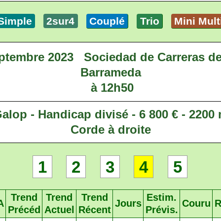
Simple
2sur4
Couplé
Trio
Mini Mult
ptembre 2023
Sociedad de Carreras de
Barrameda
à 12h50
alop - Handicap divisé - 6 800 € - 2200
Corde à droite
1
2
3
4
5
Trend
Trend
Trend
Estim.
A
Jours
Couru
R
Précéd
Actuel
Récent
Prévis.