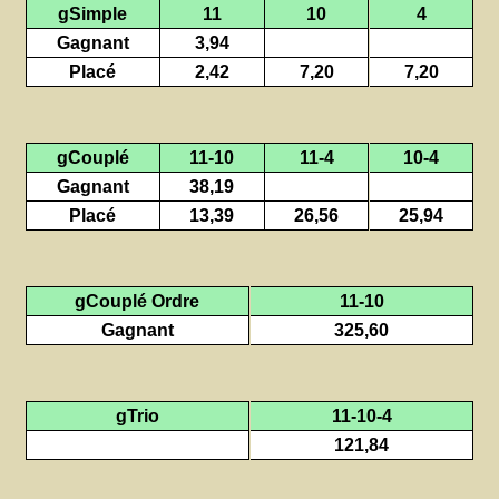
gSimple
11
10
4
Gagnant
3,94
Placé
2,42
7,20
7,20
gCouplé
11-10
11-4
10-4
Gagnant
38,19
Placé
13,39
26,56
25,94
gCouplé Ordre
11-10
Gagnant
325,60
gTrio
11-10-4
121,84