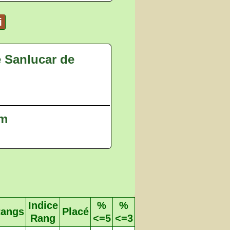
i
 Sanlucar de
 m
Indice
%
%
angs
Placé
Rang
<=5
<=3