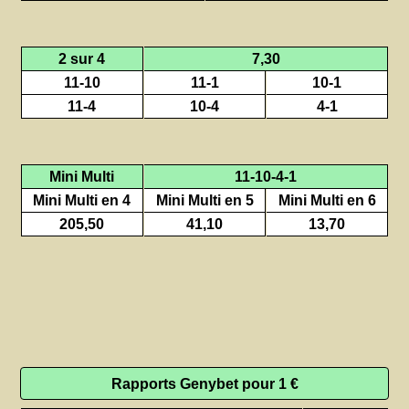
2 sur 4
7,30
11-10
11-1
10-1
11-4
10-4
4-1
Mini Multi
11-10-4-1
Mini Multi en 4
Mini Multi en 5
Mini Multi en 6
205,50
41,10
13,70
Rapports Genybet pour 1 €