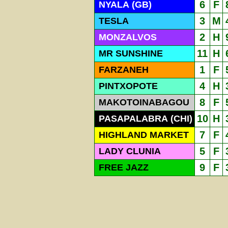
6
F
NYALA (GB)
3
M
TESLA
2
H
MONZALVOS
11
H
MR SUNSHINE
1
F
FARZANEH
4
H
PINTXOPOTE
8
F
MAKOTOINABAGOU
10
H
PASAPALABRA (CHI)
7
F
HIGHLAND MARKET
5
F
LADY CLUNIA
9
F
FREE JAZZ