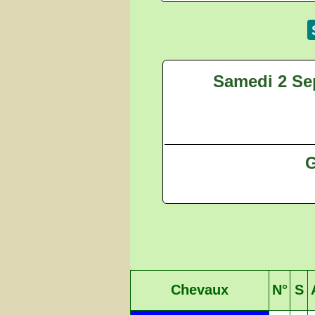
Samedi 2 Se
G
Chevaux
N°
S