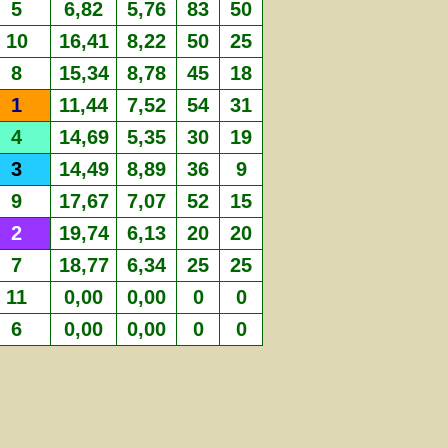
5
6,82
5,76
83
50
10
16,41
8,22
50
25
8
15,34
8,78
45
18
1
11,44
7,52
54
31
4
14,69
5,35
30
19
3
14,49
8,89
36
9
9
17,67
7,07
52
15
2
19,74
6,13
20
20
7
18,77
6,34
25
25
11
0,00
0,00
0
0
6
0,00
0,00
0
0