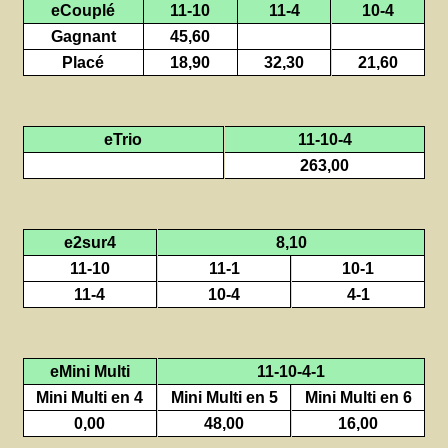
eCouplé
11-10
11-4
10-4
Gagnant
45,60
Placé
18,90
32,30
21,60
eTrio
11-10-4
263,00
e2sur4
8,10
11-10
11-1
10-1
11-4
10-4
4-1
eMini Multi
11-10-4-1
Mini Multi en 4
Mini Multi en 5
Mini Multi en 6
0,00
48,00
16,00