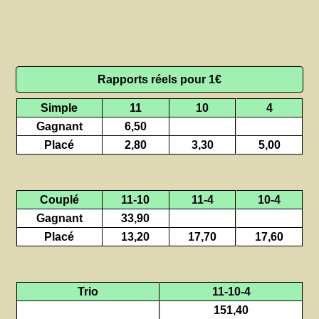
Rapports réels pour 1€
Simple
11
10
4
Gagnant
6,50
Placé
2,80
3,30
5,00
Couplé
11-10
11-4
10-4
Gagnant
33,90
Placé
13,20
17,70
17,60
Trio
11-10-4
151,40