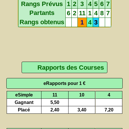
Rangs Prévus
1
2
3
4
5
6
7
Partants
6
2
11
1
4
8
7
Rangs obtenus
1
4
3
Rapports des Courses
eRapports pour 1 €
eSimple
11
10
4
Gagnant
5,50
Placé
2,40
3,40
7,20