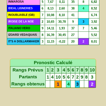
INMAROSA
5
7,67
0,11
35
8
6,82
IDEAL LIGNERIES
6
8,13
2,60
38
4
8,52
INOUBLIABLE (GB)
7
10,08
8,10
41
6,74
IROISE DE LA NOE
2
10,65
30,78
9
3
3,92
ITALIANO VERO
9
14,11
1,93
37
7
5,46
IZOARD VEDAQUAIS
8
16,39
30,45
27
5,52
IT'S A DOLLARMAKER
3
11,15
-0,22
20
2
8,01
Pronostic Calculé
Rangs Prévus
1
2
3
4
5
6
7
8
9
10
Partants
1
4
10
5
6
7
2
9
8
3
Rangs obtenus
1
4
3
2