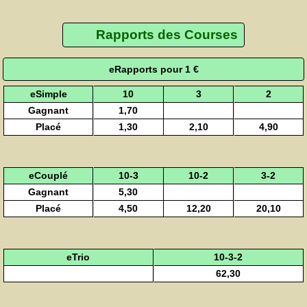
Rapports des Courses
eRapports pour 1 €
eSimple
10
3
2
Gagnant
1,70
Placé
1,30
2,10
4,90
eCouplé
10-3
10-2
3-2
Gagnant
5,30
Placé
4,50
12,20
20,10
eTrio
10-3-2
62,30