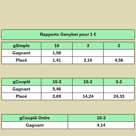
Rapports Genybet pour 1 €
gSimple
10
3
2
Gagnant
1,58
Placé
1,41
2,10
4,56
gCouplé
10-3
10-2
3-2
Gagnant
5,46
Placé
3,69
14,24
24,33
gCouplé Ordre
10-3
Gagnant
4,14