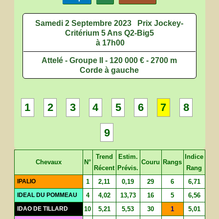
Samedi 2 Septembre 2023
Prix Jockey-
Critérium 5 Ans Q2-Big5
à 17h00
Attelé - Groupe II - 120 000 € - 2700 m
Corde à gauche
1
2
3
4
5
6
7
8
9
Trend
Estim.
Indice
Chevaux
N°
Couru
Rangs
Récent
Prévis.
Rang
IPALIO
1
2,11
0,19
29
6
6,71
IDEAL DU POMMEAU
4
4,02
13,73
16
5
6,56
IDAO DE TILLARD
10
5,21
5,53
30
1
5,01