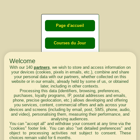
Page d'accueil
Courses du Jour
Welcome
Courses du
With our 140
partners
, we wish to store and access information on
lendemain
your devices (cookies, pixels in emails, etc.), combine and share
your personal data with our partners, whether collected on this
website or in our emails, already held by some of us, or obtained
Courses
later, including in other contexts.
Processing this data (identifiers, browsing, preferences,
d'aujourd'hui
purchases, loyalty programs, IP, postal addresses and emails,
phone, precise geolocation, etc.) allows developing and offering
you services, content, commercial offers and ads across your
devices and screens (including by email, post, SMS, phone, audio,
and video), personalising them, measuring their performance, and
analysing audiences.
Haut de Page
You can "accept all" and withdraw your consent at any time via the
"cookies" footer link
. You can also "set detailed preferences" and
object to processing activities not subject to consent. These
choices remain valid for 6 months.