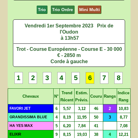
Trio
Trio Ordre
Mini Multi
Vendredi 1er Septembre 2023
Prix de
l'Oudon
à 13h57
Trot - Course Européenne - Course E - 30 000
€ - 2850 m
Corde à gauche
1
2
3
4
5
6
7
8
Trend
Estim.
Indice
Chevaux
N°
Couru
Rangs
Récent
Prévis.
Rang
FAVORI JET
6
5,57
3,12
46
2
10,83
GRANDISSIMA BLUE
4
8,19
11,95
50
3
8,77
HA YES MAX
5
6,20
7,84
41
7,08
ELIXIR
9
8,15
19,03
38
4
12,21