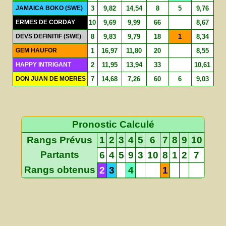
JAMAICA BOKO (SWE)
3
9,82
14,54
8
5
9,76
ERMES DE CORDAY
10
9,69
9,99
66
8,67
DEVS DEFINITIF (SWE)
8
9,83
9,79
18
1
8,34
GEM HAUFOR
1
16,97
11,80
20
8,55
HAPPY INTRIGANT
2
11,95
13,94
33
10,61
DON JUAN DE MOERES
7
14,68
7,26
60
6
9,03
Pronostic Calculé
Rangs Prévus
1
2
3
4
5
6
7
8
9
10
Partants
6
4
5
9
3
10
8
1
2
7
Rangs obtenus
2
3
4
1