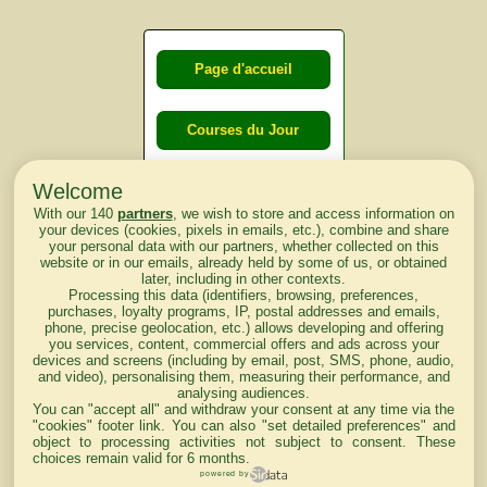
Page d'accueil
Courses du Jour
Welcome
Courses du
With our 140
partners
, we wish to store and access information on
lendemain
your devices (cookies, pixels in emails, etc.), combine and share
your personal data with our partners, whether collected on this
website or in our emails, already held by some of us, or obtained
Courses
later, including in other contexts.
Processing this data (identifiers, browsing, preferences,
d'aujourd'hui
purchases, loyalty programs, IP, postal addresses and emails,
phone, precise geolocation, etc.) allows developing and offering
you services, content, commercial offers and ads across your
devices and screens (including by email, post, SMS, phone, audio,
and video), personalising them, measuring their performance, and
analysing audiences.
Haut de Page
You can "accept all" and withdraw your consent at any time via the
"cookies" footer link
. You can also "set detailed preferences" and
object to processing activities not subject to consent. These
choices remain valid for 6 months.
powered by