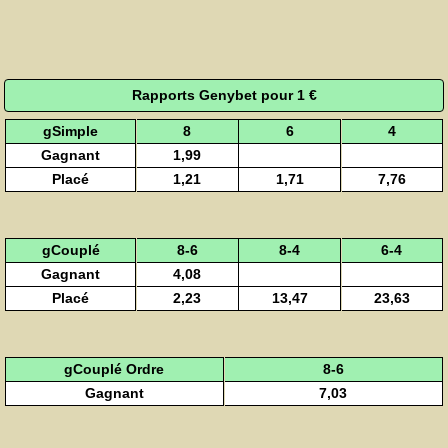
Rapports Genybet pour 1 €
gSimple
8
6
4
Gagnant
1,99
Placé
1,21
1,71
7,76
gCouplé
8-6
8-4
6-4
Gagnant
4,08
Placé
2,23
13,47
23,63
gCouplé Ordre
8-6
Gagnant
7,03