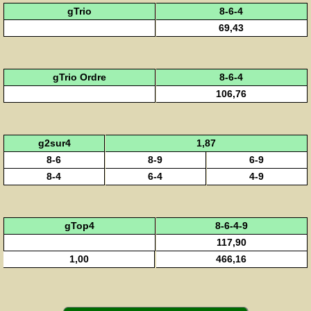
gTrio
8-6-4
69,43
gTrio Ordre
8-6-4
106,76
g2sur4
1,87
8-6
8-9
6-9
8-4
6-4
4-9
gTop4
8-6-4-9
117,90
1,00
466,16