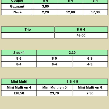
Couplé
8-6
8-4
6-4
Gagnant
3,80
Placé
2,20
12,60
17,90
Trio
8-6-4
49,00
2 sur 4
2,10
8-6
8-9
6-9
8-4
6-4
4-9
Mini Multi
8-6-4-9
Mini Multi en 4
Mini Multi en 5
Mini Multi en 6
118,50
23,70
7,90