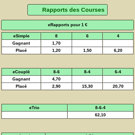
Rapports des Courses
eRapports pour 1 €
eSimple
8
6
4
Gagnant
1,70
Placé
1,20
1,50
6,20
eCouplé
8-6
8-4
6-4
Gagnant
4,70
Placé
2,90
15,30
20,70
eTrio
8-6-4
62,10