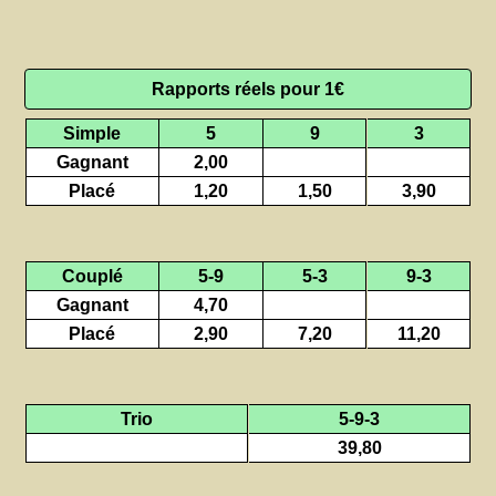
Rapports réels pour 1€
Simple
5
9
3
Gagnant
2,00
Placé
1,20
1,50
3,90
Couplé
5-9
5-3
9-3
Gagnant
4,70
Placé
2,90
7,20
11,20
Trio
5-9-3
39,80