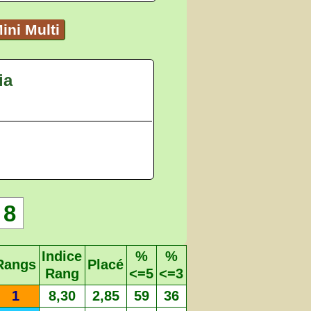
ini Multi
ia
8
Indice
%
%
Rangs
Placé
Rang
<=5
<=3
1
8,30
2,85
59
36