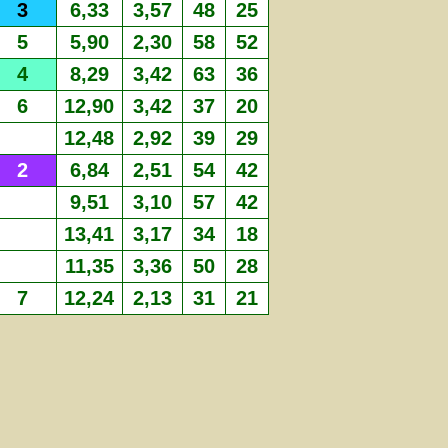
3
6,33
3,57
48
25
5
5,90
2,30
58
52
4
8,29
3,42
63
36
6
12,90
3,42
37
20
12,48
2,92
39
29
2
6,84
2,51
54
42
9,51
3,10
57
42
13,41
3,17
34
18
11,35
3,36
50
28
7
12,24
2,13
31
21