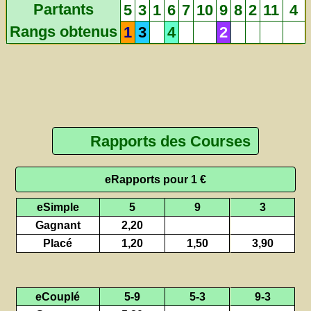
Partants
5
3
1
6
7
10
9
8
2
11
4
Rangs obtenus
1
3
4
2
Rapports des Courses
eRapports pour 1 €
eSimple
5
9
3
Gagnant
2,20
Placé
1,20
1,50
3,90
eCouplé
5-9
5-3
9-3