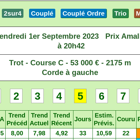
2sur4
Couplé
Couplé Ordre
Trio
M
endredi 1er Septembre 2023
Prix Amal
à 20h42
Trot - Course C - 53 000 € - 2175 m
Corde à gauche
2
3
4
5
6
7
Trend
Trend
Trend
Estim.
A
Jours
Couru
Précéd
Actuel
Récent
Prévis.
5
8,00
7,98
4,92
33
10,59
22