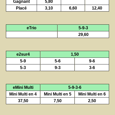
Gagnant
5,80
Placé
3,10
6,60
12,40
eTrio
5-9-3
29,60
e2sur4
1,50
5-9
5-6
9-6
5-3
9-3
3-6
eMini Multi
5-9-3-6
Mini Multi en 4
Mini Multi en 5
Mini Multi en 6
37,50
7,50
2,50