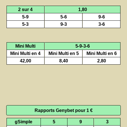
2 sur 4
1,80
5-9
5-6
9-6
5-3
9-3
3-6
Mini Multi
5-9-3-6
Mini Multi en 4
Mini Multi en 5
Mini Multi en 6
42,00
8,40
2,80
Rapports Genybet pour 1 €
gSimple
5
9
3