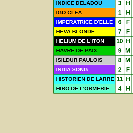
3
H
INDICE DELADOU
1
H
IGO CLEA
6
F
IMPERATRICE D'ELLE
7
F
HEVA BLONDE
10
H
HELIUM DE L'ITON
9
M
HAVRE DE PAIX
8
M
ISILDUR PAULOIS
2
F
INDIA SONG
11
H
HISTORIEN DE LARRE
4
H
HIRO DE L'ORMERIE