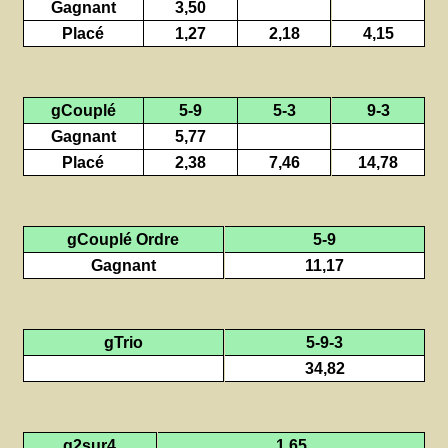
Gagnant
3,50
Placé
1,27
2,18
4,15
gCouplé
5-9
5-3
9-3
Gagnant
5,77
Placé
2,38
7,46
14,78
gCouplé Ordre
5-9
Gagnant
11,17
gTrio
5-9-3
34,82
g2sur4
1,65