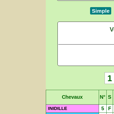
Simple
V
1
Chevaux
N°
S
5
F
INIDILLE