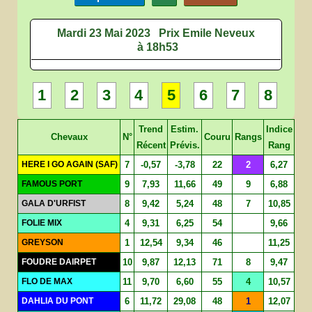
Mardi 23 Mai 2023
Prix Emile Neveux
à 18h53
1
2
3
4
5
6
7
8
Trend
Estim.
Indice
Chevaux
N°
Couru
Rangs
Récent
Prévis.
Rang
HERE I GO AGAIN (SAF)
7
-0,57
-3,78
22
2
6,27
FAMOUS PORT
9
7,93
11,66
49
9
6,88
GALA D'URFIST
8
9,42
5,24
48
7
10,85
FOLIE MIX
4
9,31
6,25
54
9,66
GREYSON
1
12,54
9,34
46
11,25
FOUDRE DAIRPET
10
9,87
12,13
71
8
9,47
FLO DE MAX
11
9,70
6,60
55
4
10,57
DAHLIA DU PONT
6
11,72
29,08
48
1
12,07