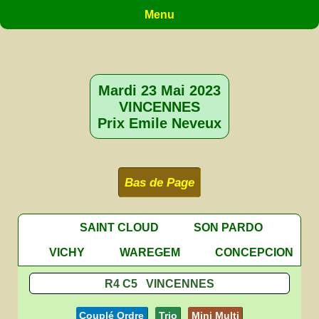
Menu
Mardi 23 Mai 2023
VINCENNES
Prix Emile Neveux
Bas de Page
SAINT CLOUD
SON PARDO
VICHY
WAREGEM
CONCEPCION
R4 C5 VINCENNES
Couplé Ordre
Trio
Mini Multi