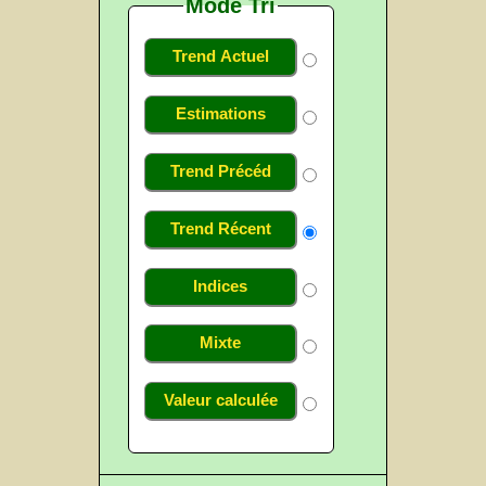
Mode Tri
Trend Actuel
Estimations
Trend Précéd
Trend Récent
Indices
Mixte
Valeur calculée