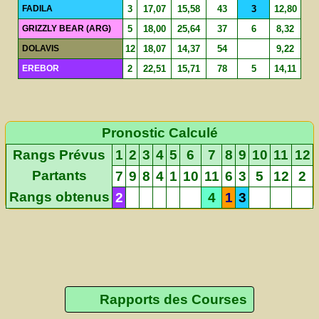
FADILA
3
17,07
15,58
43
3
12,80
GRIZZLY BEAR (ARG)
5
18,00
25,64
37
6
8,32
DOLAVIS
12
18,07
14,37
54
9,22
EREBOR
2
22,51
15,71
78
5
14,11
Pronostic Calculé
Rangs Prévus
1
2
3
4
5
6
7
8
9
10
11
12
Partants
7
9
8
4
1
10
11
6
3
5
12
2
Rangs obtenus
2
4
1
3
Rapports des Courses