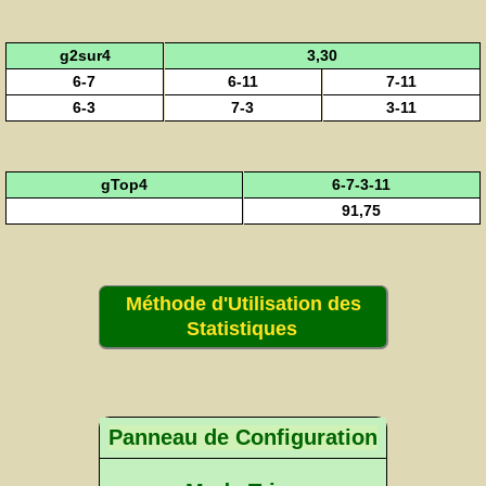
g2sur4
3,30
6-7
6-11
7-11
6-3
7-3
3-11
gTop4
6-7-3-11
91,75
Méthode d'Utilisation des
Statistiques
Panneau de Configuration