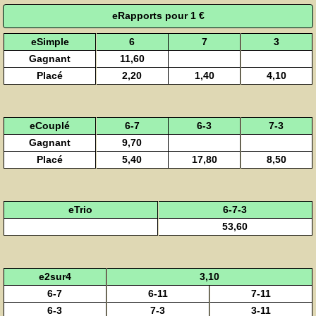
eRapports pour 1 €
eSimple
6
7
3
Gagnant
11,60
Placé
2,20
1,40
4,10
eCouplé
6-7
6-3
7-3
Gagnant
9,70
Placé
5,40
17,80
8,50
eTrio
6-7-3
53,60
e2sur4
3,10
6-7
6-11
7-11
6-3
7-3
3-11