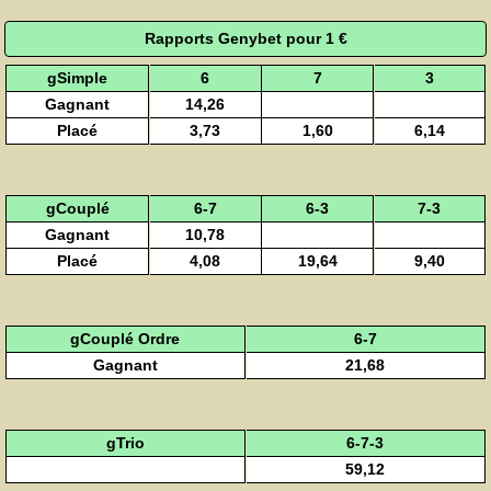
Rapports Genybet pour 1 €
gSimple
6
7
3
Gagnant
14,26
Placé
3,73
1,60
6,14
gCouplé
6-7
6-3
7-3
Gagnant
10,78
Placé
4,08
19,64
9,40
gCouplé Ordre
6-7
Gagnant
21,68
gTrio
6-7-3
59,12