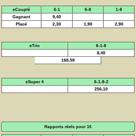
eCouplé
6-1
6-8
1-8
Gagnant
9,40
Placé
2,30
1,90
2,90
eTrio
6-1-8
8,40
168,59
eSuper 4
6-1-8-2
256,10
Rapports réels pour 1€