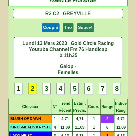
AGEN LE PASSAGE
R2 C2 GREYVILLE
Couplé
Trio
Super4
Lundi 13 Mars 2023
Gold Circle Racing
Youtube Channel Fm 76 Handicap
à 11h35
Galop -
Femelles
1
2
3
4
5
6
7
8
Trend
Estim.
Indice
Chevaux
N°
Couru
Rangs
Récent
Prévis.
Rang
BLUSH OF DAWN
1
4,71
4,71
1
2
4,71
KINGSMEADS KRYSTL
4
11,09
11,09
1
6
11,09
LADY HEIST
6
6,13
6,13
1
1
6,13