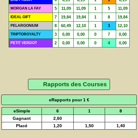
MORGAN LA FAY
5
11,09
11,09
1
5
11,09
IDEAL GIFT
7
19,84
19,84
1
8
19,84
PELARGONIUM
8
60,49
12,10
1
3
12,10
TRIPTOROYALTY
3
0,00
0,00
0
7
0,00
PETIT VERDOT
2
0,00
0,00
0
4
0,00
Rapports des Courses
eRapports pour 1 €
eSimple
6
1
8
Gagnant
2,60
Placé
1,20
1,50
1,40