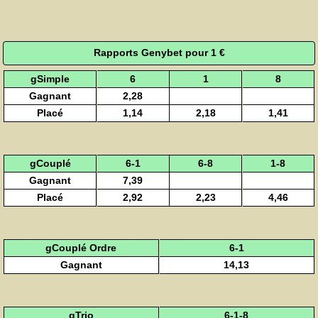
Rapports Genybet pour 1 €
gSimple
6
1
8
Gagnant
2,28
Placé
1,14
2,18
1,41
gCouplé
6-1
6-8
1-8
Gagnant
7,39
Placé
2,92
2,23
4,46
gCouplé Ordre
6-1
Gagnant
14,13
gTrio
6-1-8