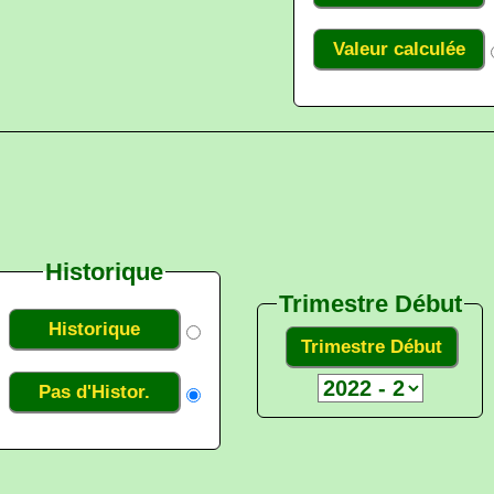
Valeur calculée
Historique
Trimestre Début
Historique
Trimestre Début
Pas d'Histor.