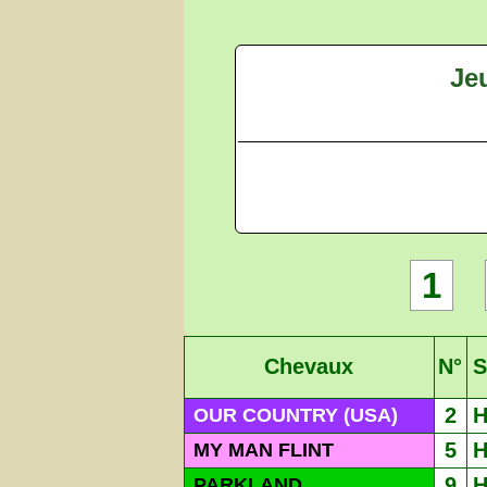
Je
1
Chevaux
N°
S
2
OUR COUNTRY (USA)
5
MY MAN FLINT
9
PARKLAND