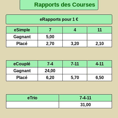
Rapports des Courses
eRapports pour 1 €
eSimple
7
4
11
Gagnant
5,00
Placé
2,70
3,20
2,10
eCouplé
7-4
7-11
4-11
Gagnant
24,00
Placé
6,20
5,70
6,50
eTrio
7-4-11
31,00