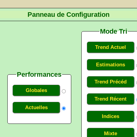
Panneau de Configuration
Mode Tri
Trend Actuel
Estimations
Performances
Trend Précéd
Globales
Trend Récent
Actuelles
Indices
Mixte