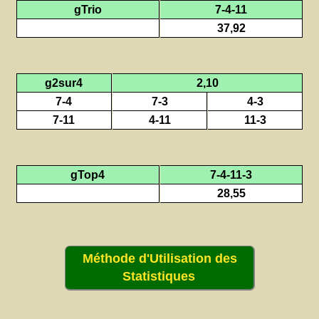
gTrio
7-4-11
37,92
g2sur4
2,10
7-4
7-3
4-3
7-11
4-11
11-3
gTop4
7-4-11-3
28,55
Méthode d'Utilisation des
Statistiques