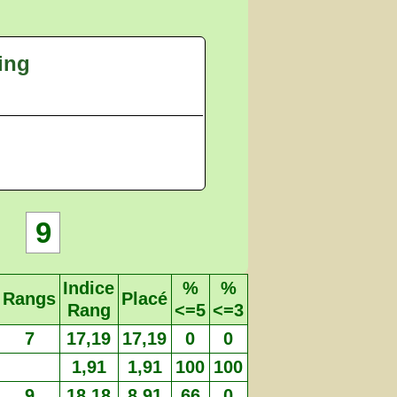
ing
9
Indice
%
%
Rangs
Placé
Rang
<=5
<=3
7
17,19
17,19
0
0
1,91
1,91
100
100
9
18,18
8,91
66
0