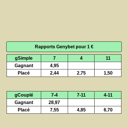
Rapports Genybet pour 1 €
gSimple
7
4
11
Gagnant
4,95
Placé
2,44
2,75
1,50
gCouplé
7-4
7-11
4-11
Gagnant
28,97
Placé
7,55
4,85
6,70