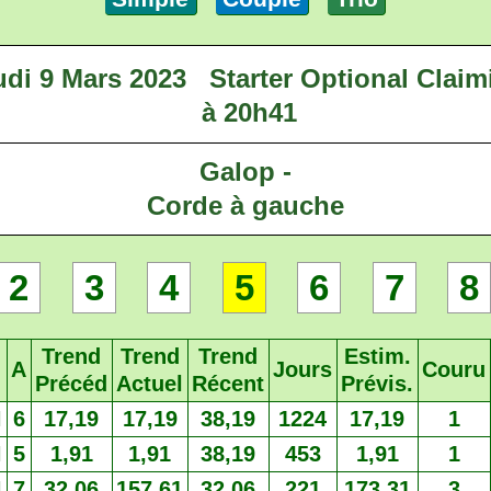
udi 9 Mars 2023
Starter Optional Claim
à 20h41
Galop -
Corde à gauche
2
3
4
5
6
7
8
Trend
Trend
Trend
Estim.
A
Jours
Couru
Précéd
Actuel
Récent
Prévis.
H
6
17,19
17,19
38,19
1224
17,19
1
H
5
1,91
1,91
38,19
453
1,91
1
H
7
32,06
157,61
32,06
221
173,31
3