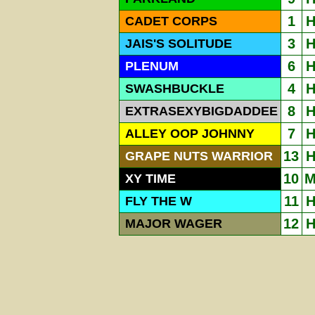
1
CADET CORPS
3
JAIS'S SOLITUDE
6
PLENUM
4
SWASHBUCKLE
8
EXTRASEXYBIGDADDEE
7
ALLEY OOP JOHNNY
13
GRAPE NUTS WARRIOR
10
XY TIME
11
FLY THE W
12
MAJOR WAGER