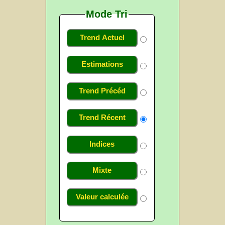
Mode Tri
Trend Actuel
Estimations
Trend Précéd
Trend Récent
Indices
Mixte
Valeur calculée