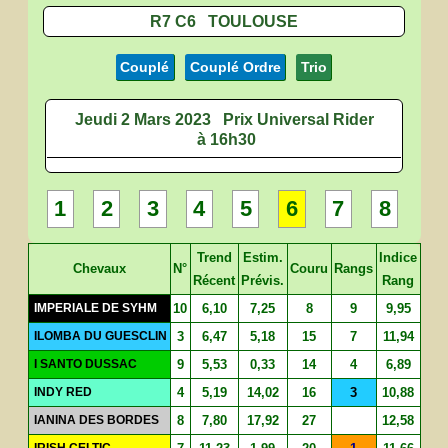
R7 C6 TOULOUSE
Couplé
Couplé Ordre
Trio
Jeudi 2 Mars 2023
Prix Universal Rider
à 16h30
1
2
3
4
5
6
7
8
Trend
Estim.
Indice
Chevaux
N°
Couru
Rangs
Récent
Prévis.
Rang
IMPERIALE DE SYHM
10
6,10
7,25
8
9
9,95
ILOMBA DU GUESCLIN
3
6,47
5,18
15
7
11,94
I SANTO DUSSAC
9
5,53
0,33
14
4
6,89
INDY RED
4
5,19
14,02
16
3
10,88
IANINA DES BORDES
8
7,80
17,92
27
12,58