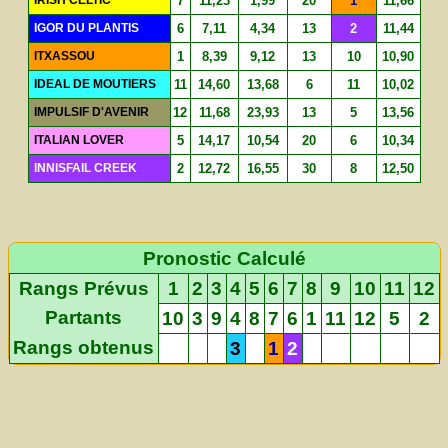
IRISH CELTIC
7
11,23
1,99
20
1
11,66
IGOR DU PLANTIS
6
7,11
4,34
13
2
11,44
ITXASSOU
1
8,39
9,12
13
10
10,90
IDEAL DE MOUTIERS
11
14,60
13,68
6
11
10,02
IMPULSIF D'AVENIR
12
11,68
23,93
13
5
13,56
ITALIAN LOVER
5
14,17
10,54
20
6
10,34
INNISFAIL CREEK
2
12,72
16,55
30
8
12,50
Pronostic Calculé
Rangs Prévus
1
2
3
4
5
6
7
8
9
10
11
12
Partants
10
3
9
4
8
7
6
1
11
12
5
2
Rangs obtenus
3
1
2