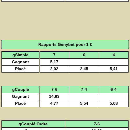
Rapports Genybet pour 1 €
gSimple
7
6
4
Gagnant
5,17
Placé
2,02
2,45
5,41
gCouplé
7-6
7-4
6-4
Gagnant
14,63
Placé
4,77
5,54
5,08
gCouplé Ordre
7-6