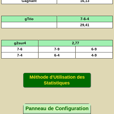
Gagnant
16,13
gTrio
7-6-4
29,41
g2sur4
2,77
7-6
7-9
6-9
7-4
6-4
4-9
Méthode d'Utilisation des
Statistiques
Panneau de Configuration