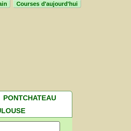
ain
Courses d'aujourd'hui
PONTCHATEAU
ULOUSE