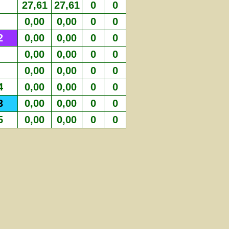
27,61
27,61
0
0
0,00
0,00
0
0
2
0,00
0,00
0
0
0,00
0,00
0
0
0,00
0,00
0
0
4
0,00
0,00
0
0
3
0,00
0,00
0
0
5
0,00
0,00
0
0