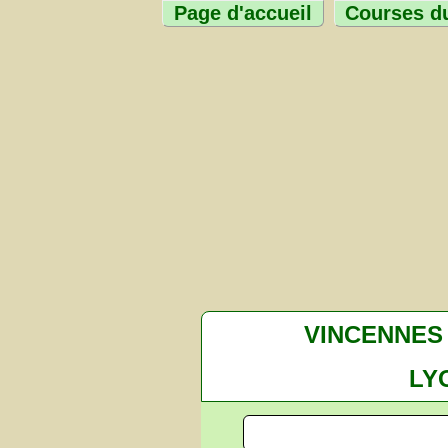
Page d'accueil
Courses du
VINCENNES
LY