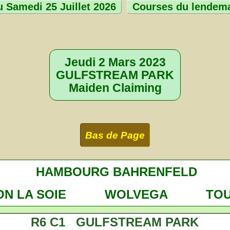
 Samedi 25 Juillet 2026
Courses du lendem
Jeudi 2 Mars 2023
GULFSTREAM PARK
Maiden Claiming
Bas de Page
HAMBOURG BAHRENFELD
ON LA SOIE
WOLVEGA
TO
R6 C1 GULFSTREAM PARK