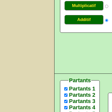
Multiplicatif
Additif
Partants
Partants 1
Partants 2
Partants 3
Partants 4