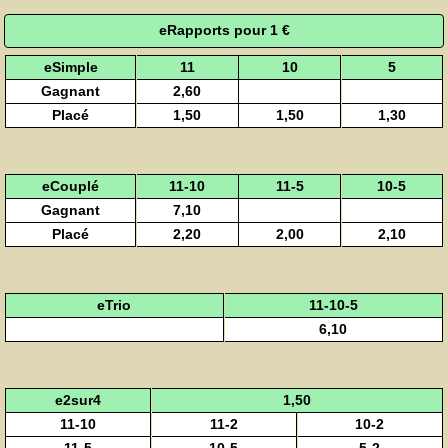
eRapports pour 1 €
eSimple
11
10
5
Gagnant
2,60
Placé
1,50
1,50
1,30
eCouplé
11-10
11-5
10-5
Gagnant
7,10
Placé
2,20
2,00
2,10
eTrio
11-10-5
6,10
e2sur4
1,50
11-10
11-2
10-2
11-5
10-5
5-2