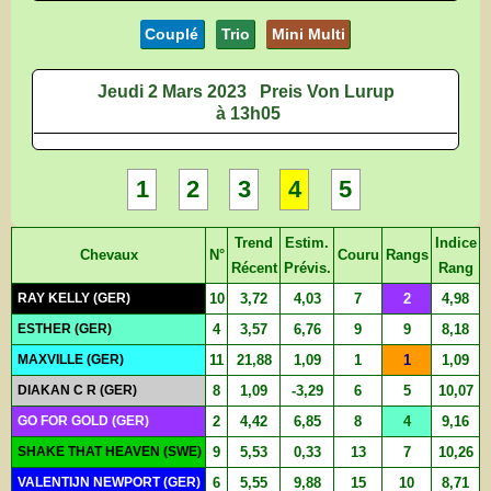
Couplé
Trio
Mini Multi
Jeudi 2 Mars 2023
Preis Von Lurup
à 13h05
1
2
3
4
5
Trend
Estim.
Indice
Chevaux
N°
Couru
Rangs
Récent
Prévis.
Rang
RAY KELLY (GER)
10
3,72
4,03
7
2
4,98
ESTHER (GER)
4
3,57
6,76
9
9
8,18
MAXVILLE (GER)
11
21,88
1,09
1
1
1,09
DIAKAN C R (GER)
8
1,09
-3,29
6
5
10,07
GO FOR GOLD (GER)
2
4,42
6,85
8
4
9,16
SHAKE THAT HEAVEN (SWE)
9
5,53
0,33
13
7
10,26
VALENTIJN NEWPORT (GER)
6
5,55
9,88
15
10
8,71