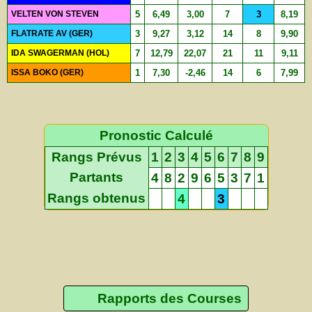
VELTEN VON STEVEN
5
6,49
3,00
7
3
8,19
FLATRATE AV (GER)
3
9,27
3,12
14
8
9,90
IDA SWAGERMAN (HOL)
7
12,79
22,07
21
11
9,11
ISSA BOKO (GER)
1
7,30
-2,46
14
6
7,99
Pronostic Calculé
Rangs Prévus
1
2
3
4
5
6
7
8
9
Partants
4
8
2
9
6
5
3
7
1
Rangs obtenus
4
3
Rapports des Courses