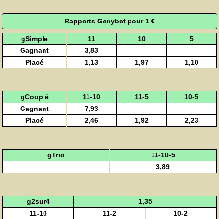
Rapports Genybet pour 1 €
gSimple
11
10
5
Gagnant
3,83
Placé
1,13
1,97
1,10
gCouplé
11-10
11-5
10-5
Gagnant
7,93
Placé
2,46
1,92
2,23
gTrio
11-10-5
3,89
g2sur4
1,35
11-10
11-2
10-2