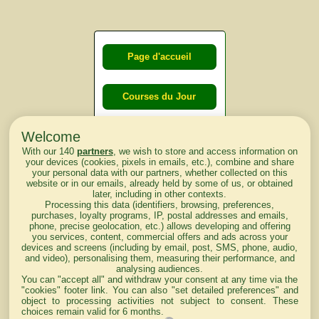
Page d'accueil
Courses du Jour
Welcome
Courses du
With our 140
partners
, we wish to store and access information on
lendemain
your devices (cookies, pixels in emails, etc.), combine and share
your personal data with our partners, whether collected on this
website or in our emails, already held by some of us, or obtained
Courses
later, including in other contexts.
Processing this data (identifiers, browsing, preferences,
d'aujourd'hui
purchases, loyalty programs, IP, postal addresses and emails,
phone, precise geolocation, etc.) allows developing and offering
you services, content, commercial offers and ads across your
devices and screens (including by email, post, SMS, phone, audio,
and video), personalising them, measuring their performance, and
analysing audiences.
Haut de Page
You can "accept all" and withdraw your consent at any time via the
"cookies" footer link
. You can also "set detailed preferences" and
object to processing activities not subject to consent. These
choices remain valid for 6 months.