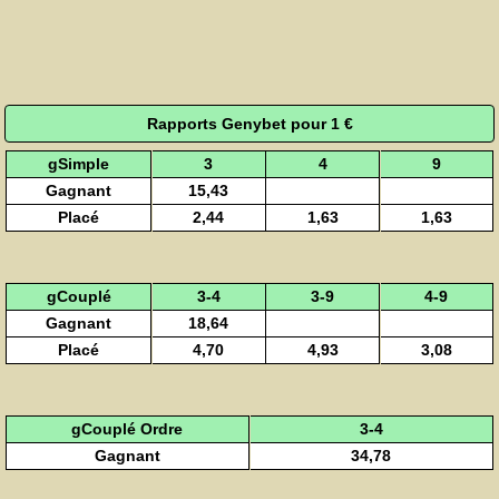
Rapports Genybet pour 1 €
gSimple
3
4
9
Gagnant
15,43
Placé
2,44
1,63
1,63
gCouplé
3-4
3-9
4-9
Gagnant
18,64
Placé
4,70
4,93
3,08
gCouplé Ordre
3-4
Gagnant
34,78