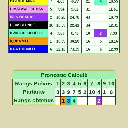
ISLANDE MIKA
7
4,65
-0,77
21
4
10,55
HIMALAYA FORGAN
5
7,94
9,62
31
11,61
INES PICARDE
2
10,28
24,78
43
10,79
HEVA BLONDE
10
15,39
22,41
34
12,31
ILVICA DE HOUELLE
4
7,63
0,73
10
2
7,98
IQUITA VILI
1
16,59
30,20
16
5
18,16
IENA DODVILLE
6
22,10
73,39
16
6
12,99
Pronostic Calculé
Rangs Prévus
1
2
3
4
5
6
7
8
9
10
Partants
8
3
9
7
5
2
10
4
1
6
Rangs obtenus
1
3
4
2