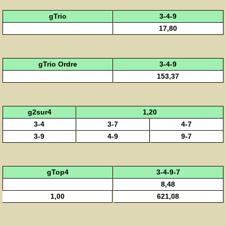
gTrio
3-4-9
17,80
gTrio Ordre
3-4-9
153,37
g2sur4
1,20
3-4
3-7
4-7
3-9
4-9
9-7
gTop4
3-4-9-7
8,48
1,00
621,08