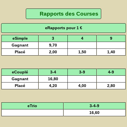
Rapports des Courses
eRapports pour 1 €
eSimple
3
4
9
Gagnant
9,70
Placé
2,00
1,50
1,40
eCouplé
3-4
3-9
4-9
Gagnant
16,80
Placé
4,20
4,00
2,80
eTrio
3-4-9
16,60