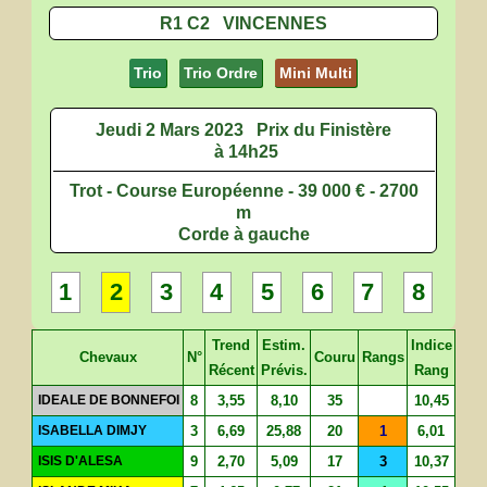
R1 C2 VINCENNES
Trio
Trio Ordre
Mini Multi
Jeudi 2 Mars 2023
Prix du Finistère
à 14h25
Trot - Course Européenne - 39 000 € - 2700
m
Corde à gauche
1
2
3
4
5
6
7
8
Trend
Estim.
Indice
Chevaux
N°
Couru
Rangs
Récent
Prévis.
Rang
IDEALE DE BONNEFOI
8
3,55
8,10
35
10,45
ISABELLA DIMJY
3
6,69
25,88
20
1
6,01
ISIS D'ALESA
9
2,70
5,09
17
3
10,37