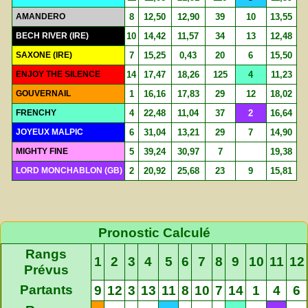
AMANDERO
8
12,50
12,90
39
10
13,55
BECH RIVER (IRE)
10
14,42
11,57
34
13
12,48
SAXONE (IRE)
7
15,25
0,43
20
6
15,50
ENJOY THE SILENCE
14
17,47
18,26
125
4
11,23
GOUVERNAIL
1
16,16
17,83
29
12
18,02
FRENCHY
4
22,48
11,04
37
2
16,64
JOYEUX MALPIC
6
31,04
13,21
29
7
14,90
MIGHTY FINE
5
39,24
30,97
7
19,38
LORD MONCHABLON (GB)
2
20,92
25,68
23
9
15,81
Pronostic Calculé
Rangs
1
2
3
4
5
6
7
8
9
10
11
12
Prévus
Partants
9
12
3
13
11
8
10
7
14
1
4
6