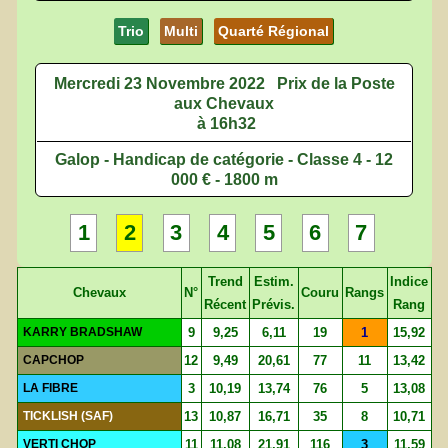
Trio
Multi
Quarté Régional
Mercredi 23 Novembre 2022
Prix de la Poste
aux Chevaux
à 16h32
Galop - Handicap de catégorie - Classe 4 - 12
000 € - 1800 m
1
2
3
4
5
6
7
Trend
Estim.
Indice
Chevaux
N°
Couru
Rangs
Récent
Prévis.
Rang
KARRY BRADSHAW
9
9,25
6,11
19
1
15,92
CAPCHOP
12
9,49
20,61
77
11
13,42
LA FIBRE
3
10,19
13,74
76
5
13,08
TICKLISH (SAF)
13
10,87
16,71
35
8
10,71
VERTI CHOP
11
11,08
21,91
116
3
11,59