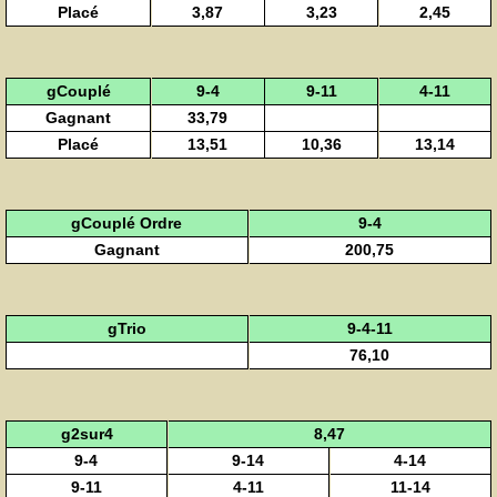
Placé
3,87
3,23
2,45
gCouplé
9-4
9-11
4-11
Gagnant
33,79
Placé
13,51
10,36
13,14
gCouplé Ordre
9-4
Gagnant
200,75
gTrio
9-4-11
76,10
g2sur4
8,47
9-4
9-14
4-14
9-11
4-11
11-14