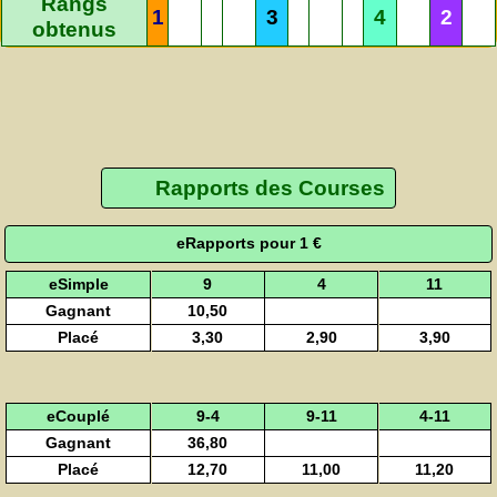
Rangs
1
3
4
2
obtenus
Rapports des Courses
eRapports pour 1 €
eSimple
9
4
11
Gagnant
10,50
Placé
3,30
2,90
3,90
eCouplé
9-4
9-11
4-11
Gagnant
36,80
Placé
12,70
11,00
11,20