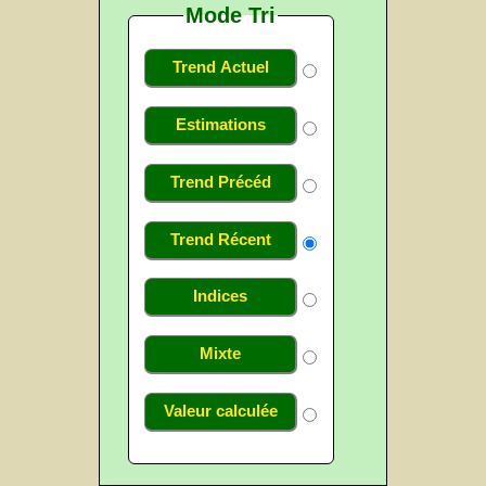
Mode Tri
Trend Actuel
Estimations
Trend Précéd
Trend Récent
Indices
Mixte
Valeur calculée