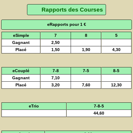
Rapports des Courses
eRapports pour 1 €
eSimple
7
8
5
Gagnant
2,50
Placé
1,50
1,90
4,30
eCouplé
7-8
7-5
8-5
Gagnant
7,10
Placé
3,20
7,60
12,30
eTrio
7-8-5
44,60