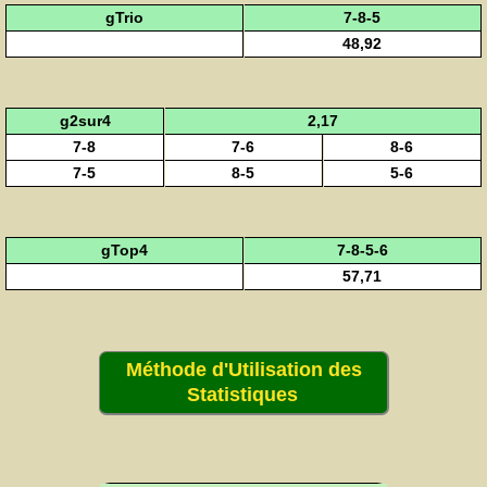
gTrio
7-8-5
48,92
g2sur4
2,17
7-8
7-6
8-6
7-5
8-5
5-6
gTop4
7-8-5-6
57,71
Méthode d'Utilisation des
Statistiques