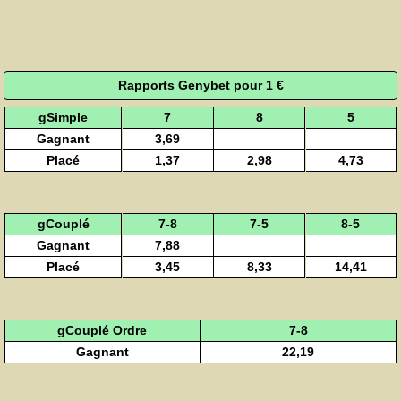
Rapports Genybet pour 1 €
gSimple
7
8
5
Gagnant
3,69
Placé
1,37
2,98
4,73
gCouplé
7-8
7-5
8-5
Gagnant
7,88
Placé
3,45
8,33
14,41
gCouplé Ordre
7-8
Gagnant
22,19