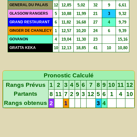
GENERAL DU PALAIS
12
12,85
5,02
32
9
6,61
GLASGOW RANGERS
5
10,88
11,99
21
3
9,32
GRAND RESTAURANT
6
11,82
16,68
27
4
9,79
GINGER DE CHANLECY
1
12,57
10,20
24
6
9,39
GOVANON
4
19,04
11,30
23
15,16
GRATTA KEKA
10
12,13
18,85
41
10
10,80
Pronostic Calculé
Rangs Prévus
1
2
3
4
5
6
7
8
9
10
11
12
Partants
8
11
7
2
9
3
12
5
6
1
4
10
Rangs obtenus
2
1
3
4