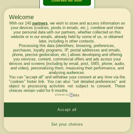
Courses du Jour
Welcome
Courses du
With our 140
partners
, we wish to store and access information on
lendemain
your devices (cookies, pixels in emails, etc.), combine and share
your personal data with our partners, whether collected on this
website or in our emails, already held by some of us, or obtained
Courses
later, including in other contexts.
Processing this data (identifiers, browsing, preferences,
d'aujourd'hui
purchases, loyalty programs, IP, postal addresses and emails,
phone, precise geolocation, etc.) allows developing and offering
you services, content, commercial offers and ads across your
devices and screens (including by email, post, SMS, phone, audio,
and video), personalising them, measuring their performance, and
analysing audiences.
Haut de Page
You can "accept all" and withdraw your consent at any time via the
"cookies" footer link
. You can also "set detailed preferences" and
object to processing activities not subject to consent. These
choices remain valid for 6 months.
powered by
Accept all
Mentions légales du site
Cookies settings
Set your choices