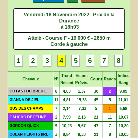
Vendredi 18 Novembre 2022
Prix de la
Durance
à 18h03
Attelé - Course F - 19 000 € - 2650 m
Corde à gauche
1
2
3
4
5
6
7
8
Trend
Estim.
Indice
Chevaux
N°
Couru
Rangs
Récent
Prévis.
Rang
GO FAST DU BREUIL
8
4,03
1,37
30
2
9,09
GIANNA DE JIEL
11
4,81
15,38
45
5
11,01
GUS DES CHAMPS
7
2,14
-7,33
5
1
6,68
GAUCHO DE FELINE
2
7,99
2,13
21
11
10,67
GORDON QUICK
9
10,23
9,67
43
7
10,20
GOLAN HEIGHTS (IRE)
3
9,84
8,33
21
8
10,05