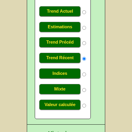
Trend Actuel
Estimations
Trend Précéd
Trend Récent
Indices
Mixte
Valeur calculée