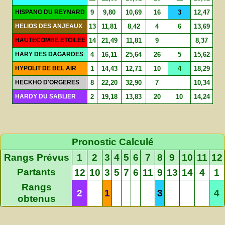
HISPANO DU REYNARD
9
9,80
10,69
16
3
12,47
HELIOS DES ANJEAUX
13
11,81
8,42
4
6
13,69
HAUTECOMBE ETOILEE
14
21,49
11,81
9
8,37
HARY DES DAGARDES
4
16,11
25,64
26
5
15,62
HYPOLIT DE BEL AIR
1
14,43
12,71
10
4
18,29
HECKHO D'ORGERES
8
22,20
32,90
7
10,34
HARDY DU SABLIER
2
19,18
13,83
20
10
14,24
Pronostic Calculé
Rangs Prévus
1
2
3
4
5
6
7
8
9
10
11
12
Partants
12
10
3
5
7
6
11
9
13
14
4
1
Rangs
2
1
3
4
obtenus