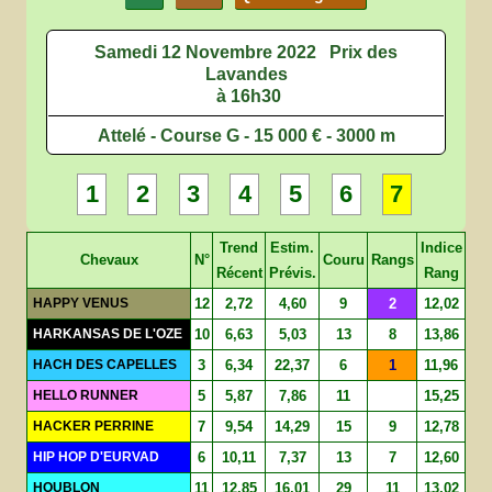
Samedi 12 Novembre 2022
Prix des
Lavandes
à 16h30
Attelé - Course G - 15 000 € - 3000 m
1
2
3
4
5
6
7
Trend
Estim.
Indice
Chevaux
N°
Couru
Rangs
Récent
Prévis.
Rang
HAPPY VENUS
12
2,72
4,60
9
2
12,02
HARKANSAS DE L'OZE
10
6,63
5,03
13
8
13,86
HACH DES CAPELLES
3
6,34
22,37
6
1
11,96
HELLO RUNNER
5
5,87
7,86
11
15,25
HACKER PERRINE
7
9,54
14,29
15
9
12,78
HIP HOP D'EURVAD
6
10,11
7,37
13
7
12,60
HOUBLON
11
12,85
16,01
29
11
13,02