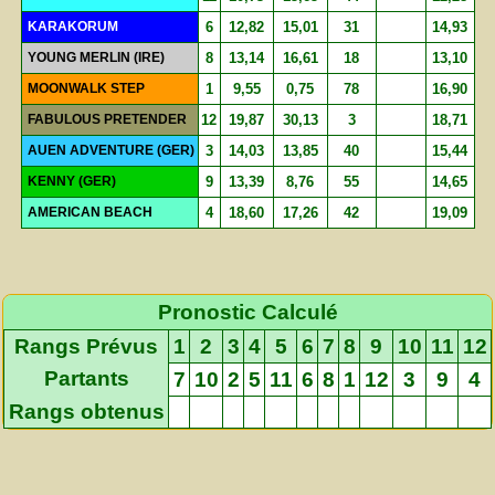
KARAKORUM
6
12,82
15,01
31
14,93
YOUNG MERLIN (IRE)
8
13,14
16,61
18
13,10
MOONWALK STEP
1
9,55
0,75
78
16,90
FABULOUS PRETENDER
12
19,87
30,13
3
18,71
AUEN ADVENTURE (GER)
3
14,03
13,85
40
15,44
KENNY (GER)
9
13,39
8,76
55
14,65
AMERICAN BEACH
4
18,60
17,26
42
19,09
Pronostic Calculé
Rangs Prévus
1
2
3
4
5
6
7
8
9
10
11
12
Partants
7
10
2
5
11
6
8
1
12
3
9
4
Rangs obtenus