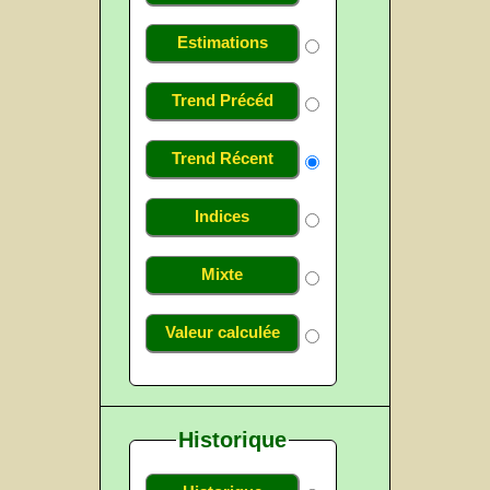
Estimations
Trend Précéd
Trend Récent
Indices
Mixte
Valeur calculée
Historique