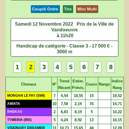
Couplé Ordre
Trio
Mini Multi
Samedi 12 Novembre 2022
Prix de la Ville de
Vandoeuvre
à 11h20
Handicap de catégorie - Classe 3 - 17 000 € -
3000 m
1
2
3
4
5
6
7
8
Trend
Estim.
Indice
Chevaux
N°
Couru
Rangs
Récent
Prévis.
Rang
MORGAN LE FAY (SWI)
7
4,54
18,55
15
19,52
AMIATA
10
7,58
2,19
76
14,71
RHEKAS
2
8,83
8,19
5
10,22
TYMERIA (IRE)
5
4,24
8,92
13
10,15
VISIONARY DREAMER
11
10,73
15,65
44
12,28