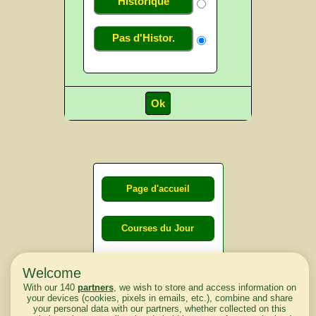
Historique
Pas d'Histor.
Page d'accueil
Courses du Jour
Courses du
Welcome
lendemain
With our 140
partners
, we wish to store and access information on
your devices (cookies, pixels in emails, etc.), combine and share
your personal data with our partners, whether collected on this