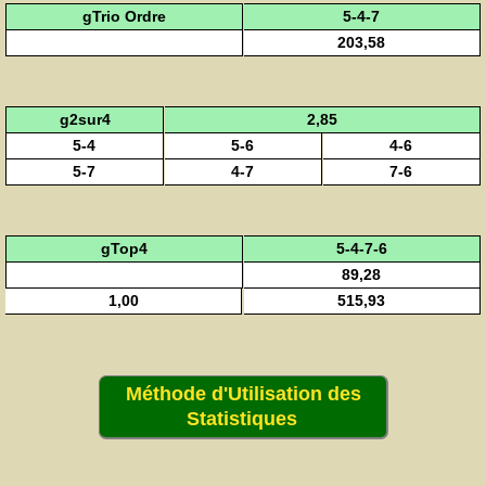
gTrio Ordre
5-4-7
203,58
g2sur4
2,85
5-4
5-6
4-6
5-7
4-7
7-6
gTop4
5-4-7-6
89,28
1,00
515,93
Méthode d'Utilisation des
Statistiques