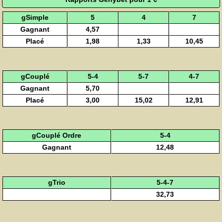
gSimple
5
4
7
Gagnant
4,57
Placé
1,98
1,33
10,45
gCouplé
5-4
5-7
4-7
Gagnant
5,70
Placé
3,00
15,02
12,91
gCouplé Ordre
5-4
Gagnant
12,48
gTrio
5-4-7
32,73