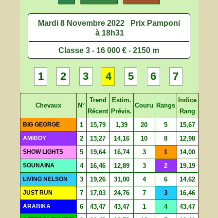
Mardi 8 Novembre 2022
Prix Pamponi
à 18h31
Classe 3 - 16 000 € - 2150 m
1
2
3
4
5
6
7
Trend
Estim.
Indice
Chevaux
N°
Couru
Rangs
Récent
Prévis.
Rang
BIG GEORGE
1
15,79
1,39
20
5
15,67
AMIBOY
2
13,27
14,16
10
8
12,98
SHOW LIGHTS
5
19,64
16,74
3
1
14,00
SOUNAINA
4
16,46
12,89
3
2
19,19
LIVING NELSON
3
19,26
31,00
4
6
14,62
JUST RUN
7
17,03
24,76
7
3
16,46
ARABIKA
6
43,47
43,47
1
4
43,47