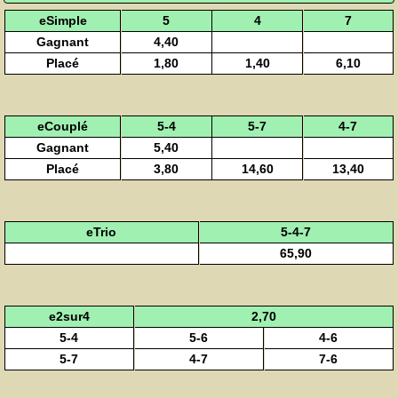
eSimple
5
4
7
Gagnant
4,40
Placé
1,80
1,40
6,10
eCouplé
5-4
5-7
4-7
Gagnant
5,40
Placé
3,80
14,60
13,40
eTrio
5-4-7
65,90
e2sur4
2,70
5-4
5-6
4-6
5-7
4-7
7-6