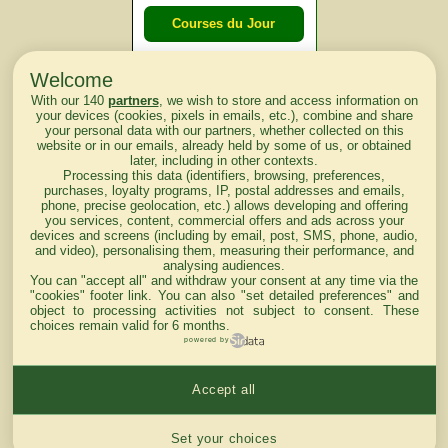
Courses du Jour
Welcome
Courses du
With our 140
partners
, we wish to store and access information on
lendemain
your devices (cookies, pixels in emails, etc.), combine and share
your personal data with our partners, whether collected on this
website or in our emails, already held by some of us, or obtained
Courses
later, including in other contexts.
Processing this data (identifiers, browsing, preferences,
d'aujourd'hui
purchases, loyalty programs, IP, postal addresses and emails,
phone, precise geolocation, etc.) allows developing and offering
you services, content, commercial offers and ads across your
devices and screens (including by email, post, SMS, phone, audio,
and video), personalising them, measuring their performance, and
analysing audiences.
Haut de Page
You can "accept all" and withdraw your consent at any time via the
"cookies" footer link
. You can also "set detailed preferences" and
object to processing activities not subject to consent. These
choices remain valid for 6 months.
powered by
Accept all
Mentions légales du site
Cookies settings
Set your choices