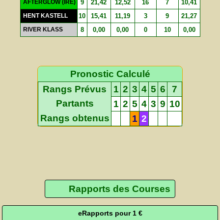
AFTERGLOW (IRE)
9
21,42
12,52
16
7
10,41
HENT KASTELL
10
15,41
11,19
3
9
21,27
RIVER KLASS
8
0,00
0,00
0
10
0,00
Pronostic Calculé
Rangs Prévus
1
2
3
4
5
6
7
Partants
1
2
5
4
3
9
10
Rangs obtenus
1
2
Rapports des Courses
eRapports pour 1 €