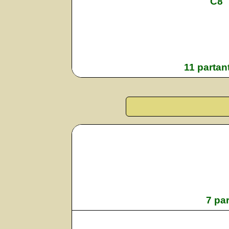
C8
11 partan
7 pa