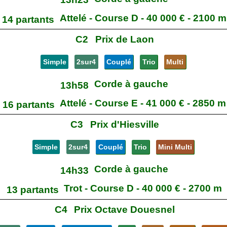
Attelé - Course D - 40 000 € - 2100 m
14 partants
C2
Prix de Laon
Simple
2sur4
Couplé
Trio
Multi
Corde à gauche
13h58
Attelé - Course E - 41 000 € - 2850 m
16 partants
C3
Prix d'Hiesville
Simple
2sur4
Couplé
Trio
Mini Multi
Corde à gauche
14h33
Trot - Course D - 40 000 € - 2700 m
13 partants
C4
Prix Octave Douesnel