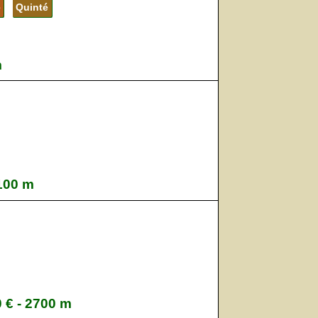
é
Quinté
m
2100 m
0 € - 2700 m