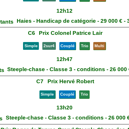
12h12
Haies - Handicap de catégorie - 29 000 € -
rtants
C6
Prix Colonel Patrice Lair
Simple
2sur4
Couplé
Trio
Multi
12h47
Steeple-chase - Classe 3 - conditions - 26 000
ts
C7
Prix Hervé Robert
Simple
Couplé
Trio
13h20
Steeple-chase - Classe 3 - conditions - 26 000 
ts