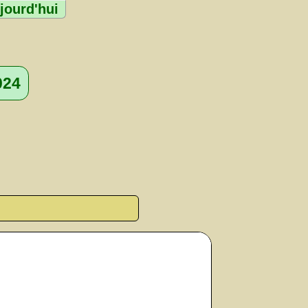
jourd'hui
024