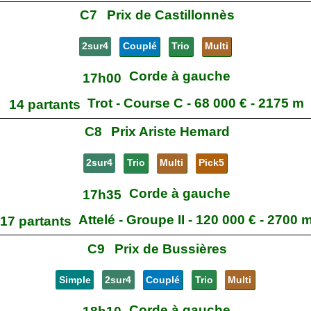
C7
Prix de Castillonnès
2sur4
Couplé
Trio
Multi
Corde à gauche
17h00
Trot - Course C - 68 000 € - 2175 m
14 partants
C8
Prix Ariste Hemard
2sur4
Trio
Multi
Pick5
Corde à gauche
17h35
Attelé - Groupe II - 120 000 € - 2700 
17 partants
C9
Prix de Bussières
Simple
2sur4
Couplé
Trio
Multi
Corde à gauche