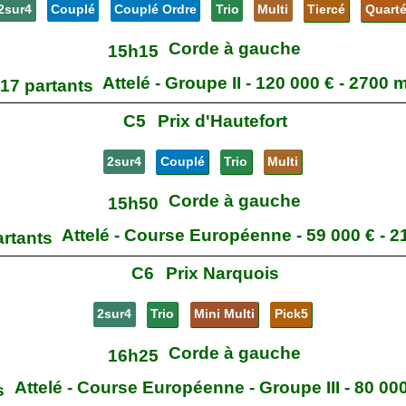
2sur4
Couplé
Couplé Ordre
Trio
Multi
Tiercé
Quart
Corde à gauche
15h15
Attelé - Groupe II - 120 000 € - 2700 
17 partants
C5
Prix d'Hautefort
2sur4
Couplé
Trio
Multi
Corde à gauche
15h50
Attelé - Course Européenne - 59 000 € - 
artants
C6
Prix Narquois
2sur4
Trio
Mini Multi
Pick5
Corde à gauche
16h25
Attelé - Course Européenne - Groupe III - 80 00
s