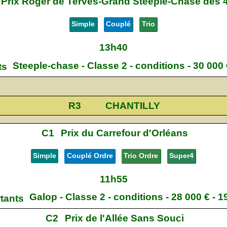
Prix Roger de Terves-Grand Steeple-Chase des 
Simple
Couplé
Trio
13h40
Steeple-chase - Classe 2 - conditions - 30 000
ts
R3
CHANTILLY
C1
Prix du Carrefour d'Orléans
Simple
Couplé Ordre
Trio Ordre
Super4
11h55
Galop - Classe 2 - conditions - 28 000 € - 
rtants
C2
Prix de l'Allée Sans Souci