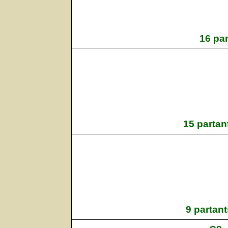
16 pa
15 partan
9 partan