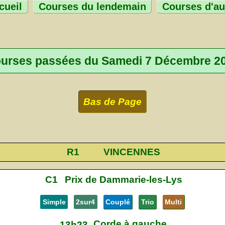
cueil
Courses du lendemain
Courses d'au
urses passées du Samedi 7 Décembre 2
Bas de Page
R1
VINCENNES
C1
Prix de Dammarie-les-Lys
Simple
2sur4
Couplé
Trio
Multi
Corde à gauche
13h23