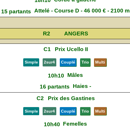
18h10
Attelé - Course D - 46 000 € - 2100 m
15 partants
R2
ANGERS
C1
Prix Ucello II
Simple
2sur4
Couplé
Trio
Multi
Mâles
10h10
Haies -
16 partants
C2
Prix des Gastines
Simple
2sur4
Couplé
Trio
Multi
Femelles
10h40