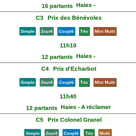
Haies -
16 partants
C3
Prix des Bénévoles
Simple
2sur4
Couplé
Trio
Mini Multi
11h10
Haies -
12 partants
C4
Prix d'Echarbot
Simple
2sur4
Couplé
Trio
Mini Multi
11h40
Haies - A réclamer
12 partants
C5
Prix Colonel Granel
Simple
2sur4
Couplé
Trio
Multi