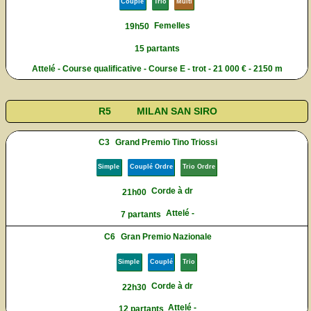
Couplé
Trio
Multi
Femelles
19h50
15 partants
Attelé - Course qualificative - Course E - trot - 21 000 € - 2150 m
R5
MILAN SAN SIRO
C3
Grand Premio Tino Triossi
Simple
Couplé Ordre
Trio Ordre
Corde à dr
21h00
Attelé -
7 partants
C6
Gran Premio Nazionale
Simple
Couplé
Trio
Corde à dr
22h30
Attelé -
12 partants