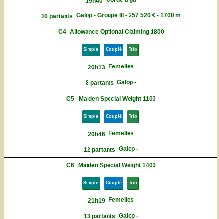
19h40
Galop - Groupe III - 257 520 € - 1700 m
10 partants
C4
Allowance Optional Claiming 1800
Simple
Couplé
Trio
Femelles
20h13
Galop -
8 partants
C5
Maiden Special Weight 1100
Simple
Couplé
Trio
Femelles
20h46
Galop -
12 partants
C6
Maiden Special Weight 1400
Simple
Couplé
Trio
Femelles
21h19
Galop -
13 partants