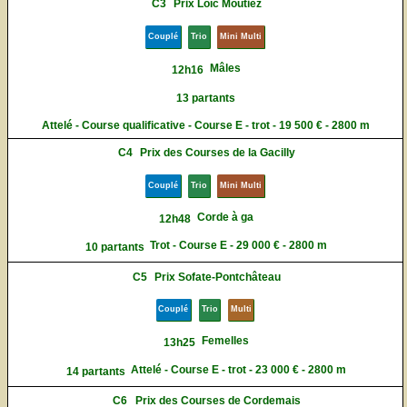
C3
Prix Loïc Moutiez
Couplé
Trio
Mini Multi
Mâles
12h16
13 partants
Attelé - Course qualificative - Course E - trot - 19 500 € - 2800 m
C4
Prix des Courses de la Gacilly
Couplé
Trio
Mini Multi
Corde à ga
12h48
Trot - Course E - 29 000 € - 2800 m
10 partants
C5
Prix Sofate-Pontchâteau
Couplé
Trio
Multi
Femelles
13h25
Attelé - Course E - trot - 23 000 € - 2800 m
14 partants
C6
Prix des Courses de Cordemais