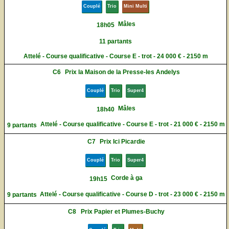
Couplé
Trio
Mini Multi
Mâles
18h05
11 partants
Attelé - Course qualificative - Course E - trot - 24 000 € - 2150 m
C6
Prix la Maison de la Presse-les Andelys
Couplé
Trio
Super4
Mâles
18h40
Attelé - Course qualificative - Course E - trot - 21 000 € - 2150 m
9 partants
C7
Prix Ici Picardie
Couplé
Trio
Super4
Corde à ga
19h15
Attelé - Course qualificative - Course D - trot - 23 000 € - 2150 m
9 partants
C8
Prix Papier et Plumes-Buchy