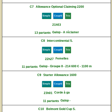
C7
Allowance Optional Claiming 2200
Simple
Couplé
Trio
21h53
Galop - A réclamer
13 partants
C8
Intercontinental S.
Simple
Couplé
Trio
Femelles
22h27
Galop - Groupe II - 214 600 € - 1100 m
11 partants
C9
Starter Allowance 1600
Simple
Couplé
Trio
Corde à ga
23h01
Galop -
11 partants
C10
Belmont Gold Cup S.