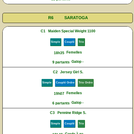
R6
SARATOGA
C1
Maiden Special Weight 1100
Simple
Couplé
Trio
Femelles
18h35
Galop -
9 partants
C2
Jersey Girl S.
Simple
Couplé Ordre
Trio Ordre
Femelles
19h07
Galop -
6 partants
C3
Pennine Ridge S.
Simple
Couplé
Trio
Corde à ga