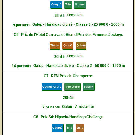
Couplé
Trio
Super4
Femelles
19h33
Galop - Handicap divisé - Classe 3 - 25 900 € - 1600 m
9 partants
C6
Prix de l'Hôtel Carnavalet-Grand Prix des Femmes Jockeys
Tiercé
Quarté
Quinté
Femelles
20h15
Galop - Handicap divisé - Classe 2 - 50 900 € - 1600 m
14 partants
C7
RFM Prix de Champerret
Couplé Ordre
Trio Ordre
Super4
20h45
Galop - A réclamer
7 partants
C8
Prix Sth Hipavia-Handicap Challenge
Couplé
Trio
Multi