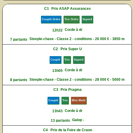
C1
Prix ASAP Assurances
Couplé Ordre
Trio Ordre
Super4
Corde à dr
12h32
Steeple-chase - Classe 2 - conditions - 26 000 € - 3850 m
7 partants
C2
Prix Super U
Couplé
Trio
Super4
Corde à dr
13h05
Steeple-chase - Classe 2 - conditions - 28 000 € - 5000 m
8 partants
C3
Prix Pragma
Couplé
Trio
Mini Multi
Corde à dr
13h43
Galop -
13 partants
C4
Prix de la Foire de Craon