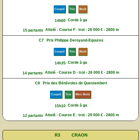
Couplé
Trio
Multi
Corde à ga
14h00
Attelé - Course F - trot - 26 000 € - 2800 m
15 partants
C7
Prix Philippe Deroyand-Equures
Couplé
Trio
Multi
Corde à ga
14h35
Attelé - Course D - trot - 26 000 € - 2800 m
14 partants
C8
Prix des Bénévoles de Questembert
Couplé
Trio
Mini Multi
Corde à ga
15h10
Attelé - Course E - trot - 29 000 € - 2800 m
12 partants
R3
CRAON