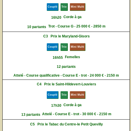
Couplé
Trio
Mini Multi
Corde à ga
16h20
Trot - Course G - 25 000 € - 2850 m
10 partants
C3
Prix le Maryland-Gisors
Couplé
Trio
Mini Multi
Femelles
16h55
12 partants
Attelé - Course qualificative - Course E - trot - 24 000 € - 2150 m
C4
Prix le Saint-Hildevert-Louviers
Couplé
Trio
Mini Multi
Corde à ga
17h30
Attelé - Course E - trot - 30 000 € - 2150 m
13 partants
C5
Prix le Tabac du Centre-le Petit Quevilly