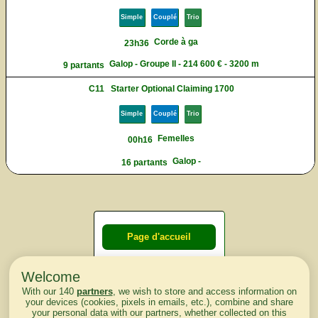
Simple
Couplé
Trio
Corde à ga
23h36
Galop - Groupe II - 214 600 € - 3200 m
9 partants
C11
Starter Optional Claiming 1700
Simple
Couplé
Trio
Femelles
00h16
Galop -
16 partants
Page d'accueil
Welcome
Courses du
With our 140
partners
, we wish to store and access information on
lendemain
your devices (cookies, pixels in emails, etc.), combine and share
your personal data with our partners, whether collected on this