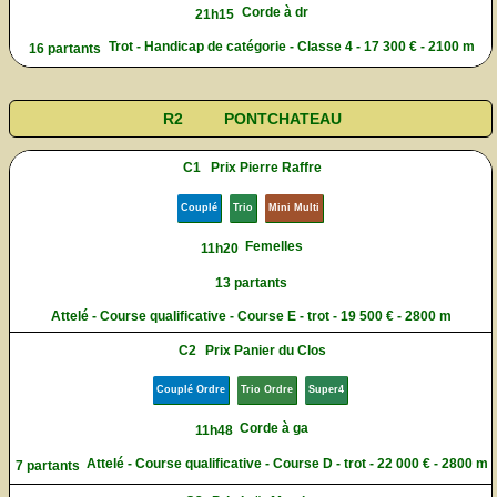
Corde à dr
21h15
Trot - Handicap de catégorie - Classe 4 - 17 300 € - 2100 m
16 partants
R2
PONTCHATEAU
C1
Prix Pierre Raffre
Couplé
Trio
Mini Multi
Femelles
11h20
13 partants
Attelé - Course qualificative - Course E - trot - 19 500 € - 2800 m
C2
Prix Panier du Clos
Couplé Ordre
Trio Ordre
Super4
Corde à ga
11h48
Attelé - Course qualificative - Course D - trot - 22 000 € - 2800 m
7 partants