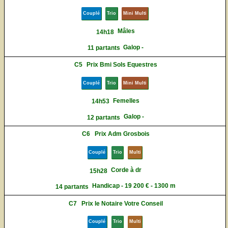
Couplé
Trio
Mini Multi
Mâles
14h18
Galop -
11 partants
C5
Prix Bmi Sols Equestres
Couplé
Trio
Mini Multi
Femelles
14h53
Galop -
12 partants
C6
Prix Adm Grosbois
Couplé
Trio
Multi
Corde à dr
15h28
Handicap - 19 200 € - 1300 m
14 partants
C7
Prix le Notaire Votre Conseil
Couplé
Trio
Multi