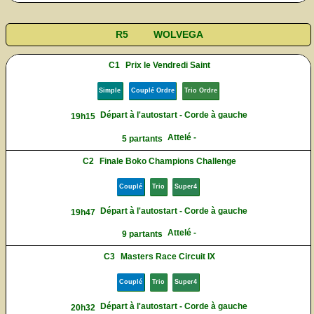
R5
WOLVEGA
C1
Prix le Vendredi Saint
Simple
Couplé Ordre
Trio Ordre
Départ à l'autostart - Corde à gauche
19h15
Attelé -
5 partants
C2
Finale Boko Champions Challenge
Couplé
Trio
Super4
Départ à l'autostart - Corde à gauche
19h47
Attelé -
9 partants
C3
Masters Race Circuit IX
Couplé
Trio
Super4
Départ à l'autostart - Corde à gauche
20h32