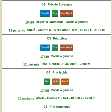
C2
Prix de Suresnes
Couplé
Trio
Mini Multi
Départ à l'autostart - Corde à gauche
16h35
Attelé - Course R - A réclamer - trot - 18 000 € - 2100 m
13 partants
C3
Prix Libra
Couplé
Trio
Mini Multi
Corde à gauche
17h10
Trot - Course D - 46 000 € - 2200 m
12 partants
C4
Prix Isolda
Trio
Multi
Pick5
Corde à gauche
17h45
Attelé - Course D - trot - 40 000 € - 2700 m
15 partants
C5
Prix Appolonia