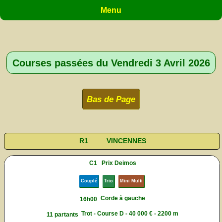
Menu
Courses passées du Vendredi 3 Avril 2026
Bas de Page
R1
VINCENNES
C1
Prix Deimos
Couplé
Trio
Mini Multi
Corde à gauche
16h00
Trot - Course D - 40 000 € - 2200 m
11 partants