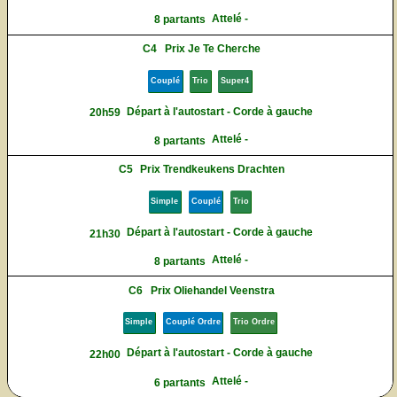
Attelé -
8 partants
C4
Prix Je Te Cherche
Couplé
Trio
Super4
Départ à l'autostart - Corde à gauche
20h59
Attelé -
8 partants
C5
Prix Trendkeukens Drachten
Simple
Couplé
Trio
Départ à l'autostart - Corde à gauche
21h30
Attelé -
8 partants
C6
Prix Oliehandel Veenstra
Simple
Couplé Ordre
Trio Ordre
Départ à l'autostart - Corde à gauche
22h00
Attelé -
6 partants