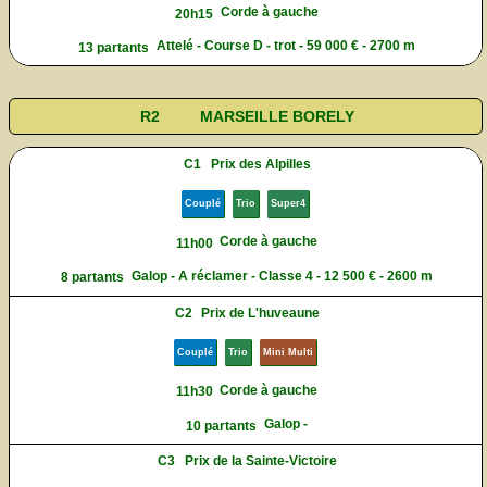
Corde à gauche
20h15
Attelé - Course D - trot - 59 000 € - 2700 m
13 partants
R2
MARSEILLE BORELY
C1
Prix des Alpilles
Couplé
Trio
Super4
Corde à gauche
11h00
Galop - A réclamer - Classe 4 - 12 500 € - 2600 m
8 partants
C2
Prix de L'huveaune
Couplé
Trio
Mini Multi
Corde à gauche
11h30
Galop -
10 partants
C3
Prix de la Sainte-Victoire