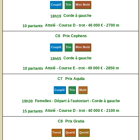
Couplé
Trio
Mini Multi
Corde à gauche
18h19
Attelé - Course D - trot - 46 000 € - 2700 m
10 partants
C6
Prix Cephens
Couplé
Trio
Mini Multi
Corde à gauche
18h55
Attelé - Course E - trot - 49 000 € - 2850 m
10 partants
C7
Prix Aquila
Couplé
Trio
Multi
Femelles - Départ à l'autostart - Corde à gauche
19h30
Attelé - Course D - trot - 40 000 € - 2100 m
15 partants
C8
Prix Gratia
Tiercé
Quarté
Quinté