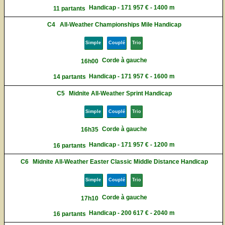
Handicap - 171 957 € - 1400 m
11 partants
C4
All-Weather Championships Mile Handicap
Simple
Couplé
Trio
Corde à gauche
16h00
Handicap - 171 957 € - 1600 m
14 partants
C5
Midnite All-Weather Sprint Handicap
Simple
Couplé
Trio
Corde à gauche
16h35
Handicap - 171 957 € - 1200 m
16 partants
C6
Midnite All-Weather Easter Classic Middle Distance Handicap
Simple
Couplé
Trio
Corde à gauche
17h10
Handicap - 200 617 € - 2040 m
16 partants