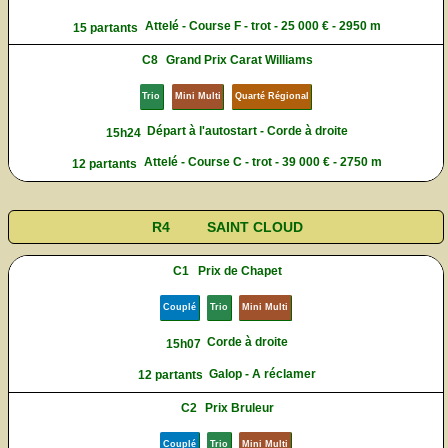
Attelé - Course F - trot - 25 000 € - 2950 m
15 partants
C8
Grand Prix Carat Williams
Trio
Mini Multi
Quarté Régional
Départ à l'autostart - Corde à droite
15h24
Attelé - Course C - trot - 39 000 € - 2750 m
12 partants
R4
SAINT CLOUD
C1
Prix de Chapet
Couplé
Trio
Mini Multi
Corde à droite
15h07
Galop - A réclamer
12 partants
C2
Prix Bruleur
Couplé
Trio
Mini Multi