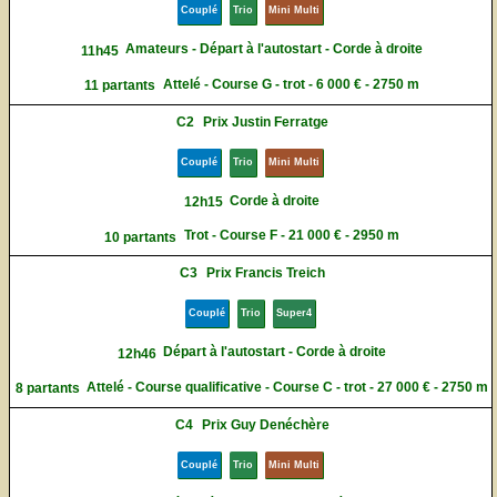
Couplé
Trio
Mini Multi
Amateurs - Départ à l'autostart - Corde à droite
11h45
Attelé - Course G - trot - 6 000 € - 2750 m
11 partants
C2
Prix Justin Ferratge
Couplé
Trio
Mini Multi
Corde à droite
12h15
Trot - Course F - 21 000 € - 2950 m
10 partants
C3
Prix Francis Treich
Couplé
Trio
Super4
Départ à l'autostart - Corde à droite
12h46
Attelé - Course qualificative - Course C - trot - 27 000 € - 2750 m
8 partants
C4
Prix Guy Denéchère
Couplé
Trio
Mini Multi