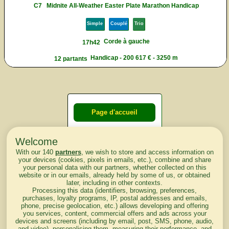
C7
Midnite All-Weather Easter Plate Marathon Handicap
Simple
Couplé
Trio
Corde à gauche
17h42
Handicap - 200 617 € - 3250 m
12 partants
Page d'accueil
Welcome
Courses du
With our 140
partners
, we wish to store and access information on
lendemain
your devices (cookies, pixels in emails, etc.), combine and share
your personal data with our partners, whether collected on this
website or in our emails, already held by some of us, or obtained
Courses
later, including in other contexts.
Processing this data (identifiers, browsing, preferences,
d'aujourd'hui
purchases, loyalty programs, IP, postal addresses and emails,
phone, precise geolocation, etc.) allows developing and offering
you services, content, commercial offers and ads across your
devices and screens (including by email, post, SMS, phone, audio,
and video), personalising them, measuring their performance, and