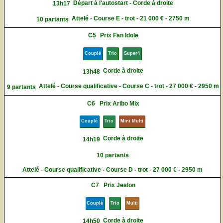
Départ à l'autostart - Corde à droite
13h17
Attelé - Course E - trot - 21 000 € - 2750 m
10 partants
C5
Prix Fan Idole
Couplé
Trio
Super4
Corde à droite
13h48
Attelé - Course qualificative - Course C - trot - 27 000 € - 2950 m
9 partants
C6
Prix Aribo Mix
Couplé
Trio
Mini Multi
Corde à droite
14h19
10 partants
Attelé - Course qualificative - Course D - trot - 27 000 € - 2950 m
C7
Prix Jealon
Couplé
Trio
Multi
Corde à droite
14h50