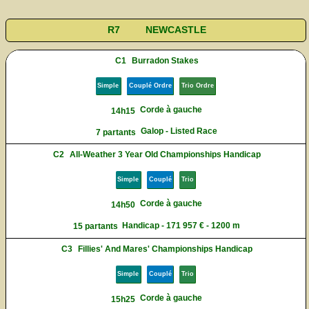
R7
NEWCASTLE
C1
Burradon Stakes
Simple
Couplé Ordre
Trio Ordre
Corde à gauche
14h15
Galop - Listed Race
7 partants
C2
All-Weather 3 Year Old Championships Handicap
Simple
Couplé
Trio
Corde à gauche
14h50
Handicap - 171 957 € - 1200 m
15 partants
C3
Fillies' And Mares' Championships Handicap
Simple
Couplé
Trio
Corde à gauche
15h25