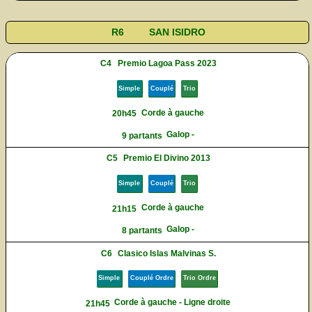
R6
SAN ISIDRO
C4
Premio Lagoa Pass 2023
Simple
Couplé
Trio
Corde à gauche
20h45
Galop -
9 partants
C5
Premio El Divino 2013
Simple
Couplé
Trio
Corde à gauche
21h15
Galop -
8 partants
C6
Clasico Islas Malvinas S.
Simple
Couplé Ordre
Trio Ordre
Corde à gauche - Ligne droite
21h45