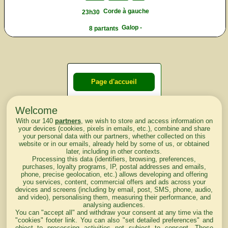
Corde à gauche
23h30
Galop -
8 partants
Page d'accueil
Welcome
Courses du
With our 140
partners
, we wish to store and access information on
lendemain
your devices (cookies, pixels in emails, etc.), combine and share
your personal data with our partners, whether collected on this
website or in our emails, already held by some of us, or obtained
Courses
later, including in other contexts.
Processing this data (identifiers, browsing, preferences,
d'aujourd'hui
purchases, loyalty programs, IP, postal addresses and emails,
phone, precise geolocation, etc.) allows developing and offering
you services, content, commercial offers and ads across your
devices and screens (including by email, post, SMS, phone, audio,
and video), personalising them, measuring their performance, and
analysing audiences.
Haut de Page
You can "accept all" and withdraw your consent at any time via the
"cookies" footer link
. You can also "set detailed preferences" and
object to processing activities not subject to consent. These