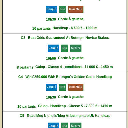
Couplé
Trio
Mini Multi
Corde à gauche
18h30
Handicap - 6 600 € - 1200 m
10 partants
C3
Best Odds Guaranteed At Betmgm Novice Stakes
Couplé
Trio
Super4
Corde à gauche
19h00
Galop - Classe 4 - conditions - 11 000 € - 1450 m
8 partants
C4
Win £250.000 With Betmgm's Golden Goals Handicap
Couplé
Trio
Mini Multi
Corde à gauche
19h30
Galop - Handicap - Classe 5 - 7 800 € - 1450 m
10 partants
C5
Read Meg Nicholls'blog At betmgm.co.Uk Handicap
Couplé
Trio
Super4