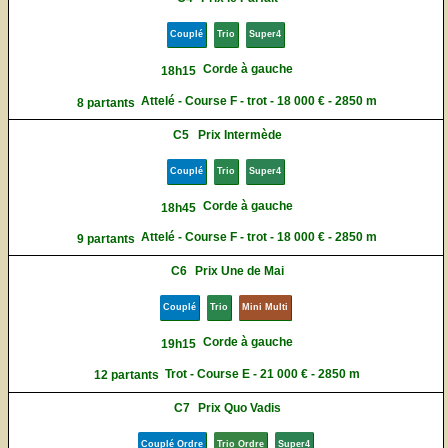
Couplé
Trio
Super4
Corde à gauche
18h15
Attelé - Course F - trot - 18 000 € - 2850 m
8 partants
C5
Prix Intermède
Couplé
Trio
Super4
Corde à gauche
18h45
Attelé - Course F - trot - 18 000 € - 2850 m
9 partants
C6
Prix Une de Mai
Couplé
Trio
Mini Multi
Corde à gauche
19h15
Trot - Course E - 21 000 € - 2850 m
12 partants
C7
Prix Quo Vadis
Couplé Ordre
Trio Ordre
Super4