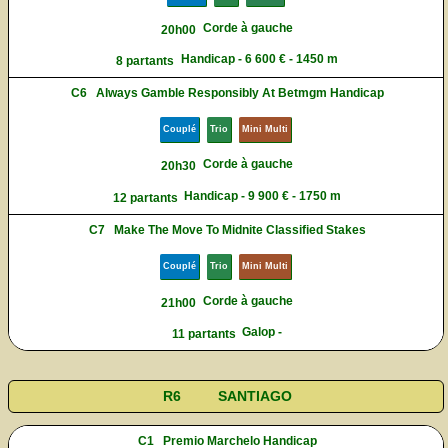
Corde à gauche
20h00
Handicap - 6 600 € - 1450 m
8 partants
C6
Always Gamble Responsibly At Betmgm Handicap
Couplé
Trio
Mini Multi
Corde à gauche
20h30
Handicap - 9 900 € - 1750 m
12 partants
C7
Make The Move To Midnite Classified Stakes
Couplé
Trio
Mini Multi
Corde à gauche
21h00
Galop -
11 partants
R6
SANTIAGO
C1
Premio Marchelo Handicap