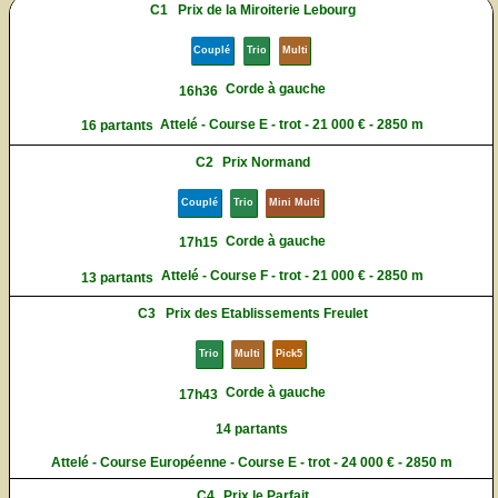
C1
Prix de la Miroiterie Lebourg
Couplé
Trio
Multi
Corde à gauche
16h36
Attelé - Course E - trot - 21 000 € - 2850 m
16 partants
C2
Prix Normand
Couplé
Trio
Mini Multi
Corde à gauche
17h15
Attelé - Course F - trot - 21 000 € - 2850 m
13 partants
C3
Prix des Etablissements Freulet
Trio
Multi
Pick5
Corde à gauche
17h43
14 partants
Attelé - Course Européenne - Course E - trot - 24 000 € - 2850 m
C4
Prix le Parfait