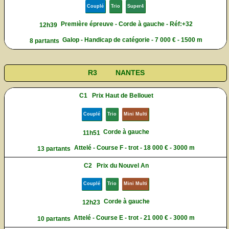
Couplé
Trio
Super4
Première épreuve - Corde à gauche - Réf:+32
12h39
Galop - Handicap de catégorie - 7 000 € - 1500 m
8 partants
R3
NANTES
C1
Prix Haut de Bellouet
Couplé
Trio
Mini Multi
Corde à gauche
11h51
Attelé - Course F - trot - 18 000 € - 3000 m
13 partants
C2
Prix du Nouvel An
Couplé
Trio
Mini Multi
Corde à gauche
12h23
Attelé - Course E - trot - 21 000 € - 3000 m
10 partants