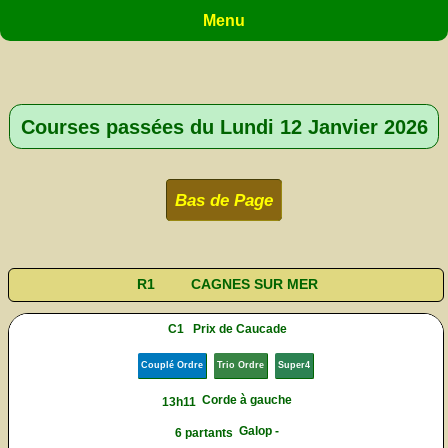
Menu
Courses passées du Lundi 12 Janvier 2026
Bas de Page
R1
CAGNES SUR MER
C1
Prix de Caucade
Couplé Ordre
Trio Ordre
Super4
Corde à gauche
13h11
Galop -
6 partants