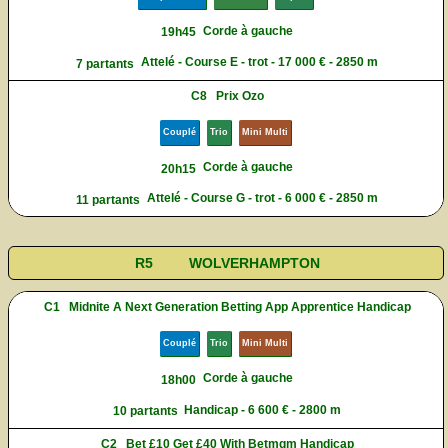
Corde à gauche
19h45
Attelé - Course E - trot - 17 000 € - 2850 m
7 partants
C8
Prix Ozo
Couplé
Trio
Mini Multi
Corde à gauche
20h15
Attelé - Course G - trot - 6 000 € - 2850 m
11 partants
R5
WOLVERHAMPTON
C1
Midnite A Next Generation Betting App Apprentice Handicap
Couplé
Trio
Mini Multi
Corde à gauche
18h00
Handicap - 6 600 € - 2800 m
10 partants
C2
Bet £10 Get £40 With Betmgm Handicap