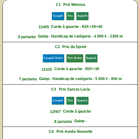
C1
Prix Mimosa
Couplé
Trio
Super4
Corde à gauche - Réf:+39+40
11h05
Galop - Handicap de catégorie - 4 000 € - 2300 m
9 partants
C2
Prix du Sprint
Couplé Ordre
Trio Ordre
Super4
Corde à gauche - Réf:+36
11h35
Galop - Handicap de catégorie - 5 000 € - 950 m
7 partants
C3
Prix Sancta Lucia
Couplé
Trio
Super4
Corde à gauche
12h07
Galop -
8 partants
C4
Prix Année Nouvelle