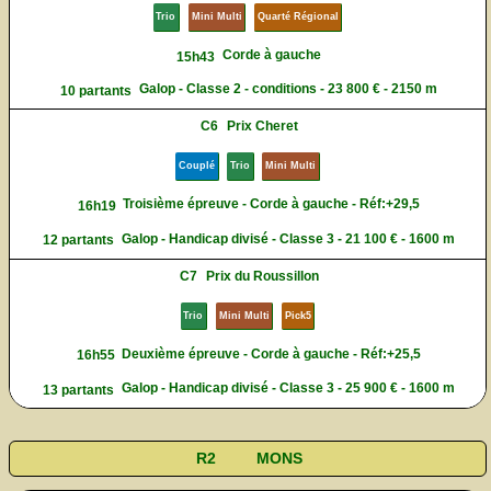
Trio
Mini Multi
Quarté Régional
Corde à gauche
15h43
Galop - Classe 2 - conditions - 23 800 € - 2150 m
10 partants
C6
Prix Cheret
Couplé
Trio
Mini Multi
Troisième épreuve - Corde à gauche - Réf:+29,5
16h19
Galop - Handicap divisé - Classe 3 - 21 100 € - 1600 m
12 partants
C7
Prix du Roussillon
Trio
Mini Multi
Pick5
Deuxième épreuve - Corde à gauche - Réf:+25,5
16h55
Galop - Handicap divisé - Classe 3 - 25 900 € - 1600 m
13 partants
R2
MONS