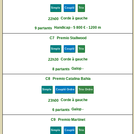
Simple
Couplé
Trio
Corde à gauche
22h00
Handicap - 5 800 € - 1200 m
9 partants
C7
Premio Stallwood
Simple
Couplé
Trio
Corde à gauche
22h30
Galop -
8 partants
C8
Premio Catalina Bahia
Simple
Couplé Ordre
Trio Ordre
Corde à gauche
23h00
Galop -
6 partants
C9
Premio Martinet
Simple
Couplé
Trio