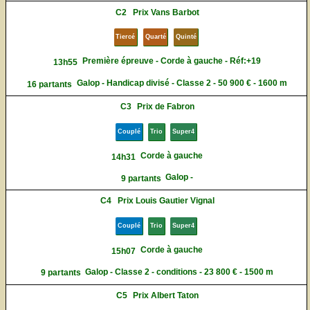
C2
Prix Vans Barbot
Tiercé
Quarté
Quinté
Première épreuve - Corde à gauche - Réf:+19
13h55
Galop - Handicap divisé - Classe 2 - 50 900 € - 1600 m
16 partants
C3
Prix de Fabron
Couplé
Trio
Super4
Corde à gauche
14h31
Galop -
9 partants
C4
Prix Louis Gautier Vignal
Couplé
Trio
Super4
Corde à gauche
15h07
Galop - Classe 2 - conditions - 23 800 € - 1500 m
9 partants
C5
Prix Albert Taton