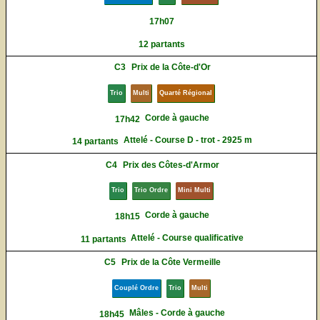
17h07
12 partants
C3
Prix de la Côte-d'Or
Trio
Multi
Quarté Régional
Corde à gauche
17h42
Attelé - Course D - trot - 2925 m
14 partants
C4
Prix des Côtes-d'Armor
Trio
Trio Ordre
Mini Multi
Corde à gauche
18h15
Attelé - Course qualificative
11 partants
C5
Prix de la Côte Vermeille
Couplé Ordre
Trio
Multi
Mâles - Corde à gauche
18h45