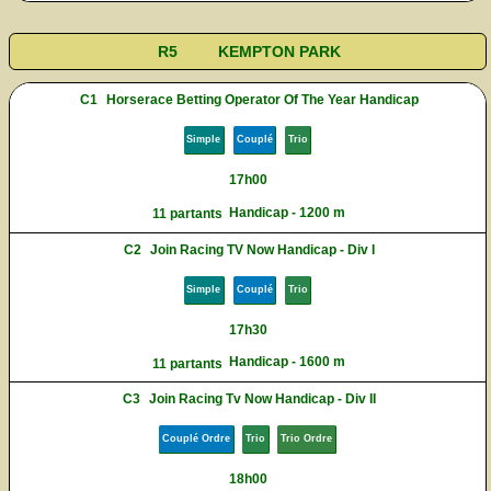
R5
KEMPTON PARK
C1
Horserace Betting Operator Of The Year Handicap
Simple
Couplé
Trio
17h00
Handicap - 1200 m
11 partants
C2
Join Racing TV Now Handicap - Div I
Simple
Couplé
Trio
17h30
Handicap - 1600 m
11 partants
C3
Join Racing Tv Now Handicap - Div II
Couplé Ordre
Trio
Trio Ordre
18h00