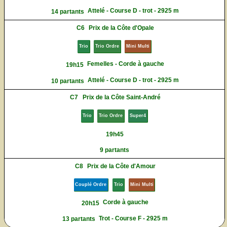
Attelé - Course D - trot - 2925 m
14 partants
C6
Prix de la Côte d'Opale
Trio
Trio Ordre
Mini Multi
Femelles - Corde à gauche
19h15
Attelé - Course D - trot - 2925 m
10 partants
C7
Prix de la Côte Saint-André
Trio
Trio Ordre
Super4
19h45
9 partants
C8
Prix de la Côte d'Amour
Couplé Ordre
Trio
Mini Multi
Corde à gauche
20h15
Trot - Course F - 2925 m
13 partants