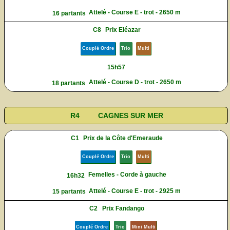
Attelé - Course E - trot - 2650 m
16 partants
C8
Prix Eléazar
Couplé Ordre
Trio
Multi
15h57
Attelé - Course D - trot - 2650 m
18 partants
R4
CAGNES SUR MER
C1
Prix de la Côte d'Emeraude
Couplé Ordre
Trio
Multi
Femelles - Corde à gauche
16h32
Attelé - Course E - trot - 2925 m
15 partants
C2
Prix Fandango
Couplé Ordre
Trio
Mini Multi