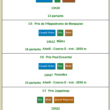
13h30
13 partants
C5
Prix de l'Hippodrome de Monpazier
Couplé Ordre
Trio
Multi
Mâles
14h12
Attelé - Course E - trot - 2650 m
16 partants
C6
Prix Paul Essartial
Couplé Ordre
Trio
Multi
Femelles
14h47
Attelé - Course E - trot - 2650 m
15 partants
C7
Prix Jappeloup
Trio
Multi
Quarté Régional
15h22