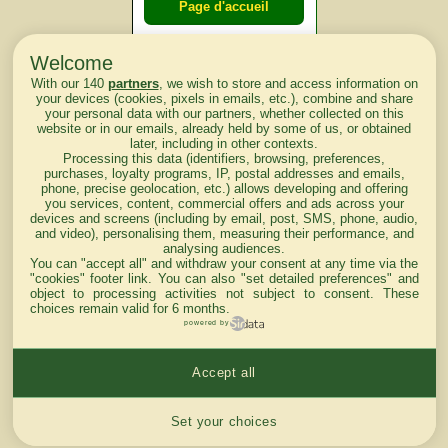
Page d'accueil
Welcome
Courses du
With our 140
partners
, we wish to store and access information on
lendemain
your devices (cookies, pixels in emails, etc.), combine and share
your personal data with our partners, whether collected on this
website or in our emails, already held by some of us, or obtained
Courses
later, including in other contexts.
Processing this data (identifiers, browsing, preferences,
d'aujourd'hui
purchases, loyalty programs, IP, postal addresses and emails,
phone, precise geolocation, etc.) allows developing and offering
you services, content, commercial offers and ads across your
devices and screens (including by email, post, SMS, phone, audio,
and video), personalising them, measuring their performance, and
analysing audiences.
Haut de Page
You can "accept all" and withdraw your consent at any time via the
"cookies" footer link
. You can also "set detailed preferences" and
object to processing activities not subject to consent. These
choices remain valid for 6 months.
powered by
Accept all
Mentions légales du site
Cookies settings
Set your choices